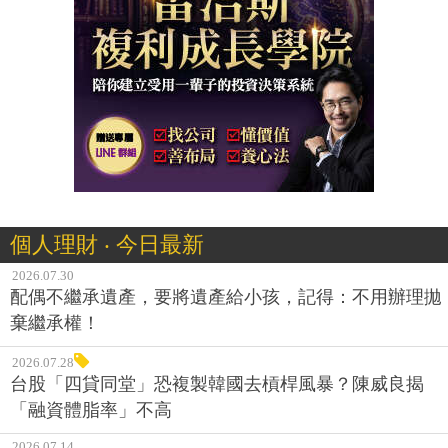
個人理財 ‧ 今日最新
2026.07.30
配偶不繼承遺產，要將遺產給小孩，記得：不用辦理拋
棄繼承權！
2026.07.28
台股「四貸同堂」恐複製韓國去槓桿風暴？陳威良揭
「融資體脂率」不高
2026.07.14