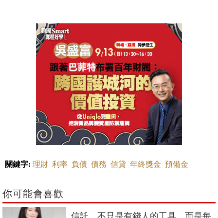
關鍵字:
理財
利率
負債
債務
信貸
年終獎金
預備金
你可能會喜歡
信託，不只是有錢人的工具，而是每