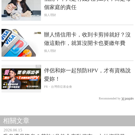
個家庭的責任
個人理財
辦人情信用卡，收到卡剪掉就好？沒
做這動作，就算沒開卡也要繳年費
個人理財
PR
伴侶和妳一起預防HPV，才有資格說
愛妳！
PR・台灣癌症基金會
Recommended by
相關文章
2026.06.15