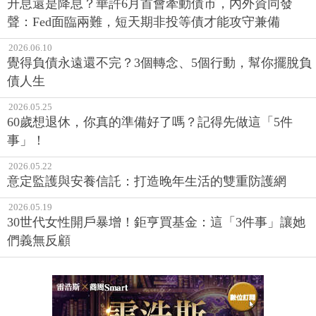
升息還是降息？華許6月首會牽動債市，內外資同發
聲：Fed面臨兩難，短天期非投等債才能攻守兼備
2026.06.10
覺得負債永遠還不完？3個轉念、5個行動，幫你擺脫負
債人生
2026.05.25
60歲想退休，你真的準備好了嗎？記得先做這「5件
事」！
2026.05.22
意定監護與安養信託：打造晚年生活的雙重防護網
2026.05.19
30世代女性開戶暴增！鉅亨買基金：這「3件事」讓她
們義無反顧