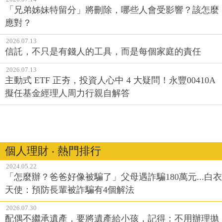
「兄弟姊妹特留分」將刪除，哪些人會受影響？該怎麼
應對？
2026.07.13
信託，不只是有錢人的工具，而是每個家庭的責任
2026.07.13
主動式 ETF 正夯，投資人心中 4 大疑問！永豐00410A
擬任基金經理人周力行親自解答
個人理財 ‧ 熱門排行
2024.05.22
「怎麼辦？爸爸好像被騙了」父母遇詐騙180萬元...白衣
天使：預防長輩被詐騙有4個解法
2026.07.30
配偶不繼承遺產，要將遺產給小孩，記得：不用辦理拋