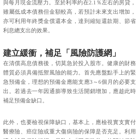
與每月現金流壓力。至於利率約在2.1％左右的房貸，
雖屬低成本債務但金額較高，若預計未來支出增加，
亦可利用年終獎金償還本金，達到縮短還款期、節省
利息總支出的效果。
建立緩衝，補足「風險防護網」
在清償高息債務後，切莫急於投入股市。健康的財務
體質必須具備抵禦風險的能力。首先應盤點手上的緊
急預備金，理想的預備金應能支應3～6個月的必要支
出。若過去一年因通膨導致生活開銷增加，應趁此時
補足預備金缺口。
此外，也要檢視保障缺口，基本上，應檢視實支實付
醫療險、癌症險或重大傷病險的保障是否充足。利用