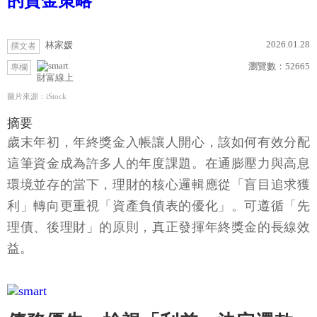
的資金策略
2026.01.28
林家媛
撰文者
瀏覽數：
52665
專欄
財富線上
圖片來源：iStock
摘要
歲末年初，年終獎金入帳讓人開心，該如何有效分配
這筆資金成為許多人的年度課題。在通膨壓力與高息
環境並存的當下，理財的核心邏輯應從「盲目追求獲
利」轉向更重視「資產負債表的優化」。可遵循「先
理債、後理財」的原則，真正發揮年終獎金的長線效
益。