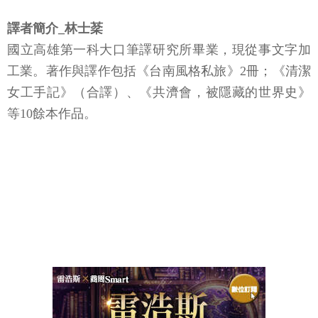
譯者簡介_林士棻
國立高雄第一科大口筆譯研究所畢業，現從事文字加
工業。著作與譯作包括《台南風格私旅》2冊；《清潔
女工手記》（合譯）、《共濟會，被隱藏的世界史》
等10餘本作品。