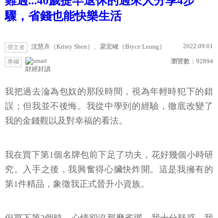
難過...40歲提早退休的過來人分享4步
驟，省錢也能快樂生活
2022.09.01
沈慧卉（Kristy Shen）、梁宏峻（Bryce Leung）
撰文者
瀏覽數：
92894
專欄
財經好讀
我把過去淪為包奴的那段時間，視為年輕時犯下的錯
誤；但我並不後悔。我從中學到的經驗，徹底改變了
我的金錢觀以及對幸福的看法。
我在買下第1個名牌包前下足了功夫，花好幾個小時研
究。入手之後，我興奮得心臟快炸開。這是我擁有的
第1件精品，象徵我正式晉升小資族。