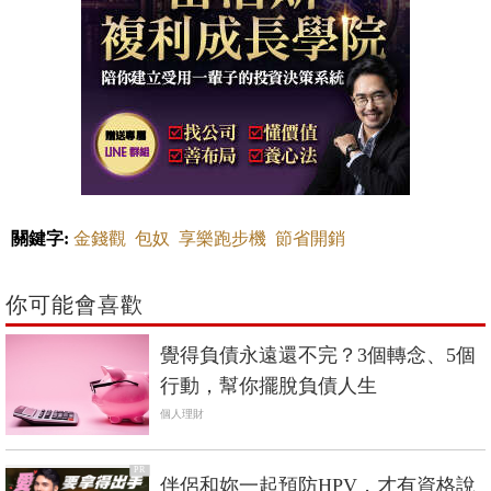
關鍵字:
金錢觀
包奴
享樂跑步機
節省開銷
你可能會喜歡
覺得負債永遠還不完？3個轉念、5個
行動，幫你擺脫負債人生
個人理財
PR
伴侶和妳一起預防HPV，才有資格說