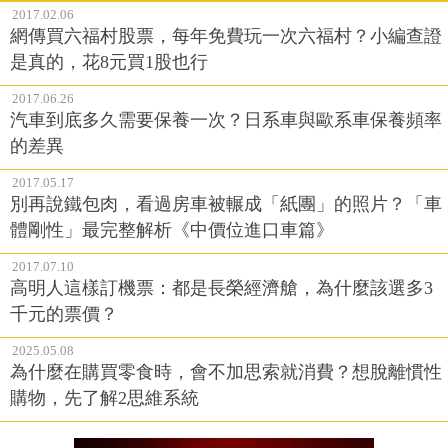
2017.02.06
網傳買六福村股票，每年免費玩一次六福村？小編查證
是真的，花8元買1股也行
2017.06.26
汽車到底多久需要保養一次？日系車與歐系車保養頻率
的差異
2017.05.17
別再說鐵包肉，看過房車被輾成「紙團」的照片？「車
體剛性」最完整解析《中價位進口車篇》
2017.07.10
高明人這樣訂機票：都是長榮經濟艙，為什麼該選多3
千元的票價？
2025.05.08
為什麼在購買零食時，會不加思索就消費？想脫離慣性
購物，先了解2思維系統