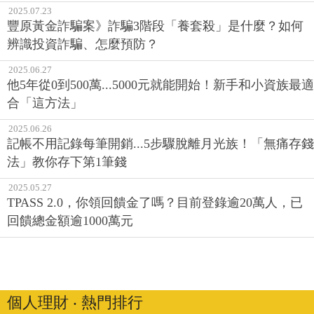
2025.07.23
豐原黃金詐騙案》詐騙3階段「養套殺」是什麼？如何
辨識投資詐騙、怎麼預防？
2025.06.27
他5年從0到500萬...5000元就能開始！新手和小資族最適
合「這方法」
2025.06.26
記帳不用記錄每筆開銷...5步驟脫離月光族！「無痛存錢
法」教你存下第1筆錢
2025.05.27
TPASS 2.0，你領回饋金了嗎？目前登錄逾20萬人，已
回饋總金額逾1000萬元
個人理財 ‧ 熱門排行