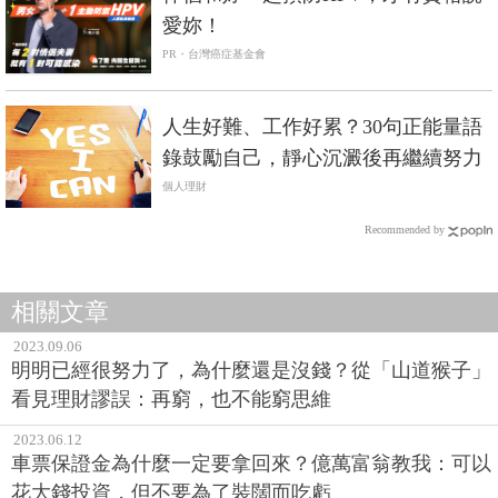
愛妳！
PR・台灣癌症基金會
人生好難、工作好累？30句正能量語
錄鼓勵自己，靜心沉澱後再繼續努力
個人理財
Recommended by
相關文章
2023.09.06
明明已經很努力了，為什麼還是沒錢？從「山道猴子」
看見理財謬誤：再窮，也不能窮思維
2023.06.12
車票保證金為什麼一定要拿回來？億萬富翁教我：可以
花大錢投資，但不要為了裝闊而吃虧