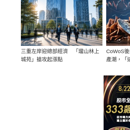
三重左岸迎總部經濟 「瓏山林上
CoWoS
城苑」搶攻起漲點
產潮，「