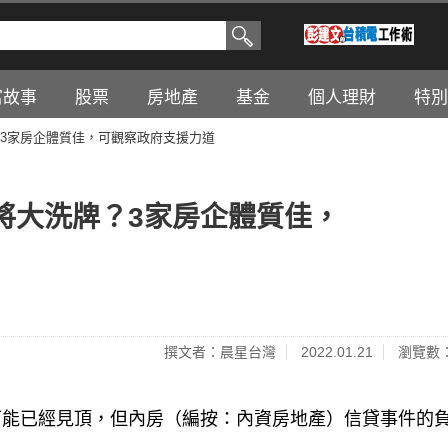
富故事
股票
房地產
基金
個人理財
特別
3家房企體質佳，可觀察政府支援力道
將大洗牌？3家房企體質佳，
撰文者：晨星台灣
2022.01.21
瀏覽數：
可能已經見頂，但內房（編按：內資房地產）信貸事件的