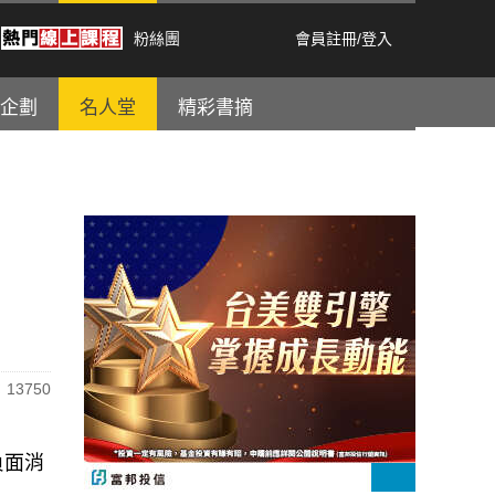
粉絲團
會員註冊
/
登入
企劃
名人堂
精彩書摘
13750
負面消