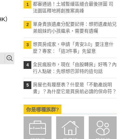
都審通過！土城暫緩區縫合最後拼圖 司
1
法園區釋地將創推案高峰
HK）
單身貴族遺產分配要記得：想把遺產給兄
2
弟姐妹的小孩繼承，需要有遺囑
想買房成家，申請「青安3.0」要注意什
3
麼？專家：「這3件事」先留意
全民瘋股市，現在「由股轉房」好嗎？內
4
行人點破：先想想巴菲特的這句話
房屋也有履歷表？什麼是「不動產說明
5
書」？為什麼它是買房前必讀的保命符？
你是哪種族群?