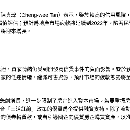
瑋（Cheng-wee Tan）表示，鑒於較高的信用風險
允價值評估；預計房地產市場疲軟將延續到2022年。隨著民
額將迎來增長。
續低迷，買家情緒仍受到開發商信貸事件的負面影響。鑒於
買家的低迷情緒，縮減可售資源，預計市場的疲軟態勢將
力急劇增長，進一步限制了房企進入資本市場。若要重振
樣符合「三道紅線」政策的優質房企提供融資支持。除了流
行的債券轉貸款，或者引導國企向優質房企購買資產，以