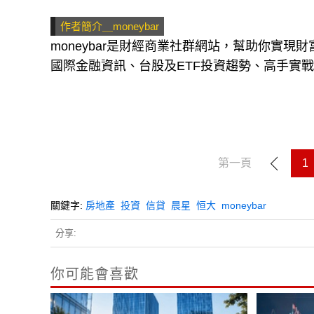
作者簡介＿moneybar
moneybar是財經商業社群網站，幫助你實
國際金融資訊、台股及ETF投資趨勢、高手實
第一頁
1
關鍵字:
房地產
投資
信貸
晨星
恒大
moneybar
分享:
你可能會喜歡