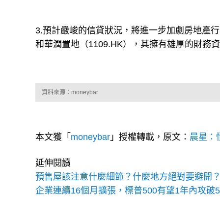
3.預計嚴峻的信貸狀況，將進一步加劇房地產行
和華潤置地（1109.HK），其擁有雄厚的財
資料來源：moneybar
本文獲「
moneybar
」授權轉載，原文：
晨星：
延伸閱讀
預售屋該注意什麼細節？什麼地方絕對要避開？
企業連續16個月擴張，標普500有望1年內攻破