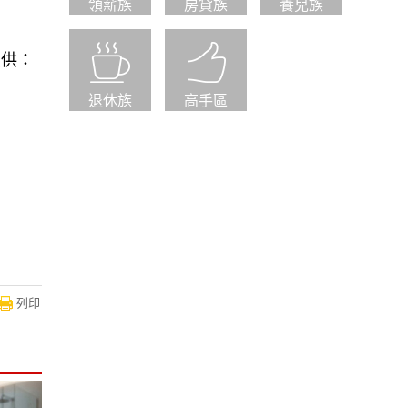
領薪族
房貸族
養兒族
提供：
！
退休族
高手區
列印