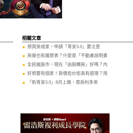
相關文章
想買房成家，申請「青安3.0」要注意
房屋也有履歷表？什麼是「不動產說明書
全民瘋股市，現在「由股轉房」好嗎？內
好想要有個家！房價愈炒愈高有道理？用
「新青安3.0」8月上路，買房利多來