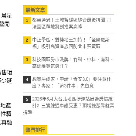
最新文章
，晨星
都審通過！土城暫緩區縫合最後拼圖 司
1
營開
法園區釋地將創推案高峰
中正學區、雙捷地王加持！「全陽羅斯
2
福」吸引高資產族回防北市蛋黃區
科技園區房市洗牌！竹科、中科、南科、
3
高雄誰買氣最旺？
預售環
想買房成家，申請「青安3.0」要注意什
4
至少延
麼？專家：「這3件事」先留意
2026年6月大台北地區捷運站周邊房價統
5
房地產
計》三鶯線通車誰受惠？頂埔雙漲靠就業
撐盤
動性驅
准再融
熱門排行