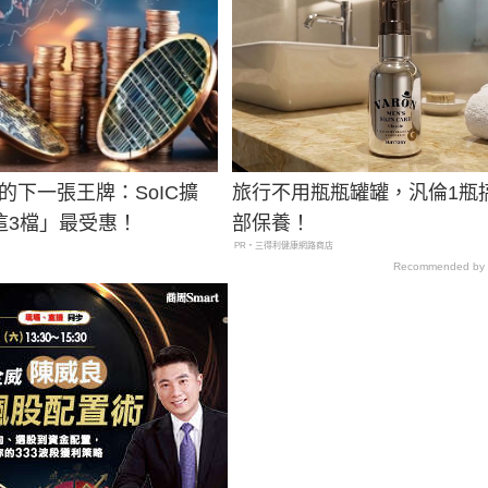
後的下一張王牌：SoIC擴
旅行不用瓶瓶罐罐，汎倫1瓶
這3檔」最受惠！
部保養！
PR・三得利健康網路商店
Recommended by