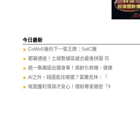
今日最新
CoWoS後的下一張王牌：SoIC擴
都審通過！土城暫緩區縫合最後拼圖 司
統一集團退出健身業！高齡化商機、健康
AI之外，錢還能往哪擺？富蘭克林：「
帳面獲利落袋才安心！理財專家揭密「9