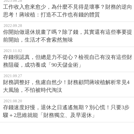
2023.06.28
工作收入愈來愈少，為什麼不見得是壞事？財務的逆向
思考！蔣竣植：打造不工作也有錢的體質
2022.09.28
你開始做退休規畫了嗎？除了錢，其實還有這些事要提
前開始，生活才不會索然無味
2021.11.02
存錢很認真，但總是力不從心？檢視自己有沒有這些財
務阻礙，成功養成「90天儲金術」
2021.09.27
財務調整好，焦慮自然少！財務顧問蔣竣植解析常見4
大風險，不怕被時代淘汰
2021.08.20
存錢速度好慢，退休之日遙遙無期？別心慌！只要3步
驟＋2思維就能「財務獨立、及早退休」