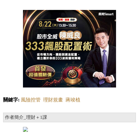
關鍵字:
風險控管
理財規畫
蔣竣植
作者簡介_理財＋1課