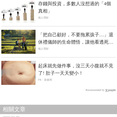
存錢與投資，多數人沒想過的「4個
真相」
個人理財
「把自己顧好，不要拖累孩子…」退
休禮儀師的生命體悟，讓他看透死
生，活出第三人生…
個人理財
PR
起床就先做件事，沒三天小腹就不見
了! 肚子一天天變小！
PR・新素簡
Recommended by
相關文章