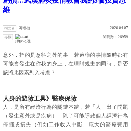
虧損…武漢肺炎疫情教會我的3個投資思
維
2020.04.07
蔣竣植
撰文者
瀏覽數：
26959
專欄
理財+1課
意外，指的是意料之外的事！若這樣的事情隨時都有
可能會發生在你我的身上，在理財規畫的同時，是否
該將此因素列入考慮？
人身的避險工具》醫療保險
人，是所有經濟行為的關鍵本體，若「人」出了問題
（發生意外或是疾病），除了可能導致個人經濟行為
停擺或損失（例如工作收入中斷、龐大的醫療費用