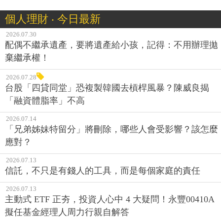
個人理財 ‧ 今日最新
2026.07.30
配偶不繼承遺產，要將遺產給小孩，記得：不用辦理拋
棄繼承權！
2026.07.28
台股「四貸同堂」恐複製韓國去槓桿風暴？陳威良揭
「融資體脂率」不高
2026.07.14
「兄弟姊妹特留分」將刪除，哪些人會受影響？該怎麼
應對？
2026.07.13
信託，不只是有錢人的工具，而是每個家庭的責任
2026.07.13
主動式 ETF 正夯，投資人心中 4 大疑問！永豐00410A
擬任基金經理人周力行親自解答