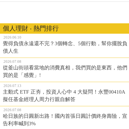
個人理財 ‧ 熱門排行
2026.06.10
覺得負債永遠還不完？3個轉念、5個行動，幫你擺脫負
債人生
2026.07.08
從釜山街頭看當地的消費真相，我們買的是東西，他們
買的是「感覺」!
2026.07.13
主動式 ETF 正夯，投資人心中 4 大疑問！永豐00410A
擬任基金經理人周力行親自解答
2026.07.08
哈日族的日圓新出路！國內首張日圓計價終身壽險，宣
告利率喊到3%