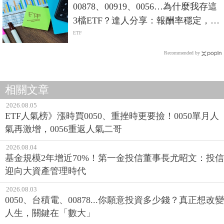
00878、00919、0056…為什麼我存這
3檔ETF？達人分享：報酬率穩定，又
能常常領股息
ETF
Recommended by
相關文章
2026.08.05
ETF人氣榜》漲時買0050、重挫時更要撿！0050單月人
氣再激增，0056重返人氣二哥
2026.08.04
基金規模2年增近70%！第一金投信董事長尤昭文：投信
迎向大資產管理時代
2026.08.03
0050、台積電、00878...你願意投資多少錢？真正想改變
人生，關鍵在「數大」