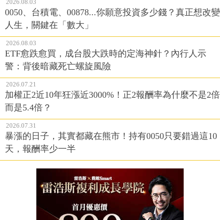
2026.08.03
0050、台積電、00878...你願意投資多少錢？真正想改變
人生，關鍵在「數大」
2026.08.03
ETF愈跌愈買，成台股大跌時的定海神針？內行人示
警：背後暗藏死亡螺旋風險
2026.07.21
加權正2近10年狂漲近3000%！正2報酬率為什麼不是2倍
而是5.4倍？
2026.07.31
暴漲的日子，其實都藏在熊市！持有0050只要錯過這10
天，報酬率少一半