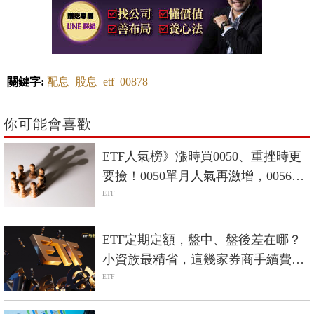
關鍵字:
配息
股息
etf
00878
你可能會喜歡
ETF人氣榜》漲時買0050、重挫時更
要撿！0050單月人氣再激增，0056重
返人氣二哥
ETF
ETF定期定額，盤中、盤後差在哪？
小資族最精省，這幾家券商手續費只
要1元起
ETF