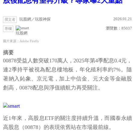
股後配息有望再升級？專家曝2大重點
2026.01.21
玩股網／玩股神探
撰文者
瀏覽數：
85037
專欄
玩股網
圖片來源：Adobe Firefly
摘要
00878受益人數突破170萬人，2025年第4季配息0.4元，
連2季持平被視為配息樓地板，年化殖利率約7%。隨
著納入鈊象、京元電，加上中信金、元大金等金融股
創高，00878配息與淨值續航力再受關注。
近1年來，高股息ETF的關注度持續升溫，而國泰永續
高股息（00878）的表現依舊站在市場最前線。