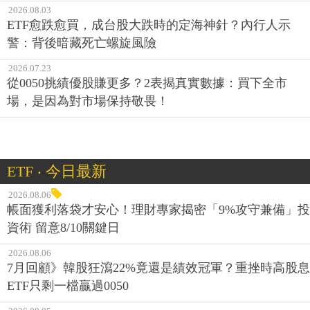
2026.08.03
ETF愈跌愈買，成台股大跌時的定海神針？內行人示
警：背後暗藏死亡螺旋風險
2026.07.23
從0050挑績優股賺更多？2表揭真實數據：買下全市
場，是因為對市場保持敬畏！
ETF ‧ 今日最新
2026.08.06
帳面獲利落袋才安心！理財專家揭密「9%攻守兼備」投
資術 留意8/10關鍵日
2026.08.06
7月回顧》韓股狂瀉22%竟還是績效冠軍？重挫時高股息
ETF只剩一檔贏過0050