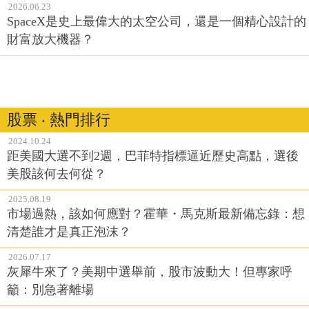
2026.06.23
SpaceX是史上最偉大的太空公司，還是一個精心設計的
財富放大機器？
股票 ‧ 熱門排行
2024.10.24
距美國大選不到2週，巴菲特指標逼近歷史高點，選後
美股該何去何從？
2025.08.19
市場過熱，該如何應對？霍華・馬克斯最新備忘錄：想
清楚誰才是真正泡沫？
2026.07.17
灰犀牛來了？美期中選舉前，股市波動大！但專家呼
籲：別急著離場