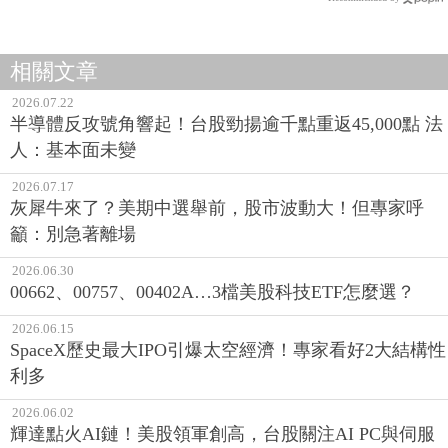
相關文章
2026.07.22
半導體反攻號角響起！台股勁揚逾千點重返45,000點 法
人：基本面未變
2026.07.17
灰犀牛來了？美期中選舉前，股市波動大！但專家呼
籲：別急著離場
2026.06.30
00662、00757、00402A…3檔美股科技ETF怎麼選？
2026.06.15
SpaceX歷史最大IPO引爆太空經濟！專家看好2大結構性
利多
2026.06.02
輝達點火AI鏈！美股領軍創高，台股關注AI PC與伺服