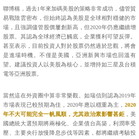
聯博稱，過去1年來加碼美股的策略非常成功，儘管貿
易戰陰雲密布，但始終認為美股是全球相對穩健的市
場，且強調儘管股價屢創新高，但2020年仍應繼續增
股票。其認為全球經濟已觸底，企業獲利可望反彈。
甚至表示，目前投資人對於股票仍然過於悲觀，將會
是進場時機。不僅是美國，亞洲新興市場也回溫有
望。建議投資人以美股為核心，並增持如三星及台積
電等亞洲股票。
當然這在外資圈中算非常樂觀。如瑞信則認為2019年
市場表現已較預期為佳，2020年應以穩重為主，
2020
年不大可能完全一帆風順，尤其政治素影響甚鉅
，美
國總統大選預期將兩極化、企業債台高築，利潤率受
壓、主要央行放慢降息步伐等因素，都將繼續考驗投