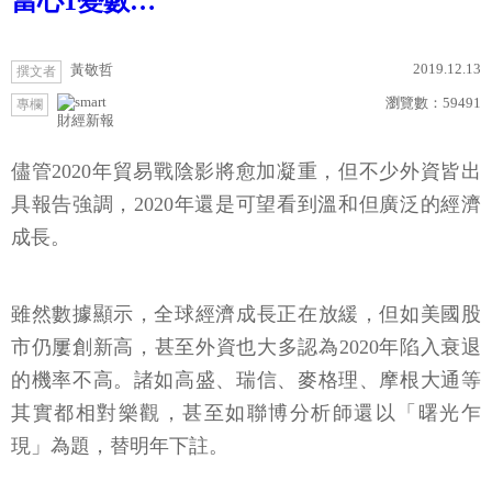
當心1變數…
2019.12.13
黃敬哲
撰文者
瀏覽數：
59491
專欄
財經新報
儘管2020年貿易戰陰影將愈加凝重，但不少外資皆出
具報告強調，2020年還是可望看到溫和但廣泛的經濟
成長。
雖然數據顯示，全球經濟成長正在放緩，但如美國股
市仍屢創新高，甚至外資也大多認為2020年陷入衰退
的機率不高。諸如高盛、瑞信、麥格理、摩根大通等
其實都相對樂觀，甚至如聯博分析師還以「曙光乍
現」為題，替明年下註。