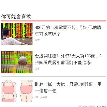
你可能會喜歡
400元的台積電買不起，那20元的聯
電可以買嗎？
股市
台股開紅盤》外資3天大買156億，5
張圖看農曆年前還能不能進場
股市
PR
肚腩一抓一大把，只需1個雞蛋，用
一個瘦一個
PR・新素簡
Recommended by