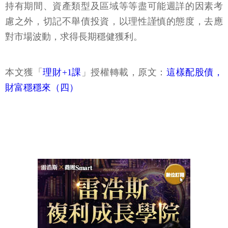
持有期間、資產類型及區域等等盡可能週詳的因素考
慮之外，切記不舉債投資，以理性謹慎的態度，去應
對市場波動，求得長期穩健獲利。
本文獲「
理財+1課
」授權轉載，原文：
這樣配股債，
財富穩穩來（四）