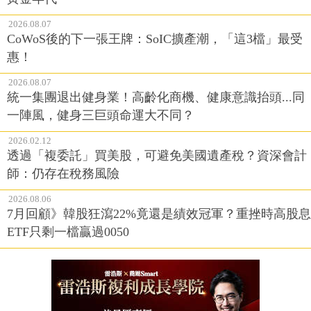
2026.08.07
CoWoS後的下一張王牌：SoIC擴產潮，「這3檔」最受
惠！
2026.08.07
統一集團退出健身業！高齡化商機、健康意識抬頭...同
一陣風，健身三巨頭命運大不同？
2026.02.12
透過「複委託」買美股，可避免美國遺產稅？資深會計
師：仍存在稅務風險
2026.08.06
7月回顧》韓股狂瀉22%竟還是績效冠軍？重挫時高股息
ETF只剩一檔贏過0050