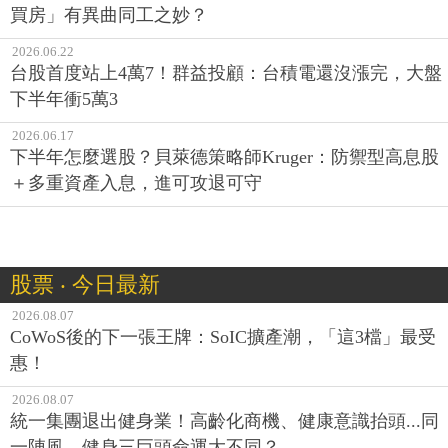
買房」有異曲同工之妙？
2026.06.22
台股首度站上4萬7！群益投顧：台積電還沒漲完，大盤
下半年衝5萬3
2026.06.17
下半年怎麼選股？貝萊德策略師Kruger：防禦型高息股
＋多重資產入息，進可攻退可守
股票 ‧ 今日最新
2026.08.07
CoWoS後的下一張王牌：SoIC擴產潮，「這3檔」最受
惠！
2026.08.07
統一集團退出健身業！高齡化商機、健康意識抬頭...同
一陣風，健身三巨頭命運大不同？