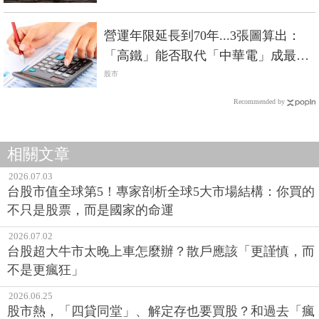
營運年限延長到70年...3張圖算出：
「高鐵」能否取代「中華電」成最佳
定存股？
股市
Recommended by
相關文章
2026.07.03
台股市值全球第5！專家剖析全球5大市場結構：你買的
不只是股票，而是國家的命運
2026.07.02
台股超大牛市太晚上車怎麼辦？散戶應該「更謹慎，而
不是更瘋狂」
2026.06.25
股市熱，「四貸同堂」、解定存也要買股？和過去「瘋