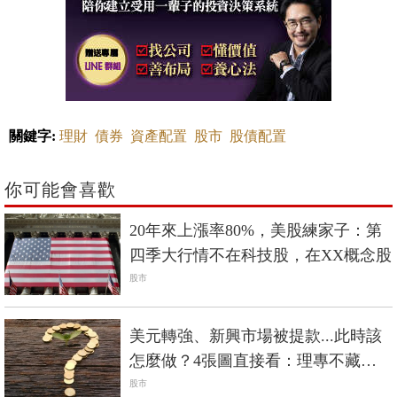
關鍵字:
理財
債券
資產配置
股市
股債配置
你可能會喜歡
20年來上漲率80%，美股練家子：第
四季大行情不在科技股，在XX概念股
股市
美元轉強、新興市場被提款...此時該
怎麼做？4張圖直接看：理專不藏私
資產配置
股市