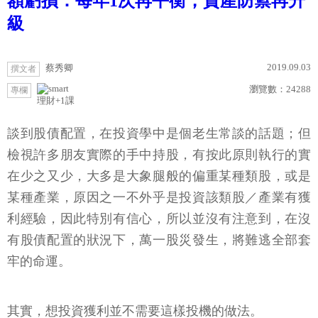
額虧損：每年1次再平衡，資產防禦再升
級
2019.09.03
蔡秀卿
撰文者
瀏覽數：
24288
專欄
理財+1課
談到股債配置，在投資學中是個老生常談的話題；但
檢視許多朋友實際的手中持股，有按此原則執行的實
在少之又少，大多是大象腿般的偏重某種類股，或是
某種產業，原因之一不外乎是投資該類股／產業有獲
利經驗，因此特別有信心，所以並沒有注意到，在沒
有股債配置的狀況下，萬一股災發生，將難逃全部套
牢的命運。
其實，想投資獲利並不需要這樣投機的做法。