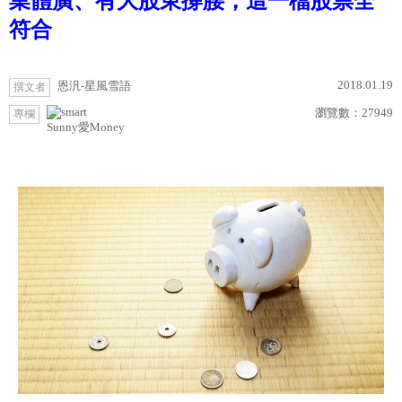
業體廣、有大股東撐腰，這一檔股票全
符合
2018.01.19
恩汎-星風雪語
撰文者
瀏覽數：
27949
專欄
Sunny愛Money