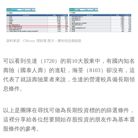
資料來源：CMoney 理財寶‧恩汎－獲利領息價值股
可以看到生達（1720）的前10大股東中，有國內知名
壽險（國泰人壽）的進駐，瀚荃（8103）卻沒有，這
代表了就該壽險業者來說，生達的營運較具備長期領
息條件。
以上是團隊在尋找可做為長期投資標的的篩選條件，
這裡分享給各位想要開始存股投資的朋友作為基本選
股條件的參考。