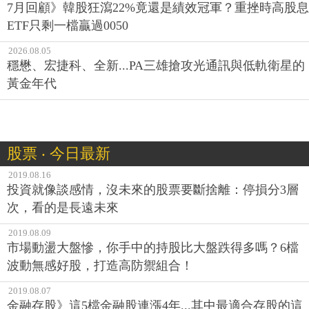
7月回顧》韓股狂瀉22%竟還是績效冠軍？重挫時高股息
ETF只剩一檔贏過0050
2026.08.05
穩懋、宏捷科、全新...PA三雄搶攻光通訊與低軌衛星的
黃金年代
股票 ‧ 今日最新
2019.08.16
投資就像談感情，沒未來的股票要斷捨離：停損分3層
次，看的是長遠未來
2019.08.09
市場動盪大盤慘，你手中的持股比大盤跌得多嗎？6檔
波動無感好股，打造高防禦組合！
2019.08.07
金融存股》這5檔金融股連漲4年...其中最適合存股的這