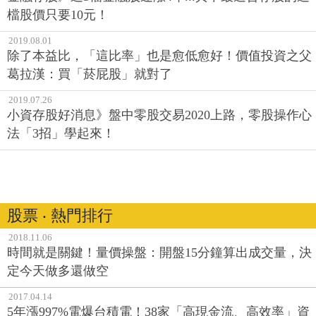
檔股價只要10元！
2019.08.01
除了本益比，「這比率」也是愈低愈好！價值投資之父
葛拉漢：買「菸屁股」就對了
2019.07.26
小資存股好消息》盤中零股交易2020上路，零股操作心
法「3招」學起來！
股票 ‧ 熱門排行
2018.11.06
時間就是關鍵！量價操盤：開盤15分鐘算出成交量，決
定今天做多還做空
2017.04.14
5年漲997%電爆台積電！38家「高現金流、高效率」資