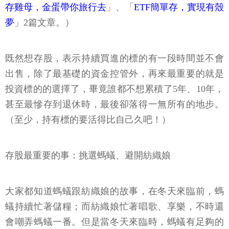
存雞母，金蛋帶你旅行去
」、「
ETF簡單存，實現有殼
夢
」2篇文章。）
既然想存股，表示持續買進的標的有一段時間並不會
出售，除了最基礎的資金控管外，再來最重要的就是
投資標的的選擇了，畢竟誰都不想累積了5年、10年，
甚至最慘存到退休時，最後卻落得一無所有的地步。
（至少，持有標的要活得比自己久吧！）
存股最重要的事：挑選螞蟻、避開紡織娘
大家都知道螞蟻跟紡織娘的故事，在冬天來臨前，螞
蟻持續忙著儲糧；而紡織娘忙著唱歌、享樂，不時還
會嘲弄螞蟻一番。但是當冬天來臨時，螞蟻有足夠的