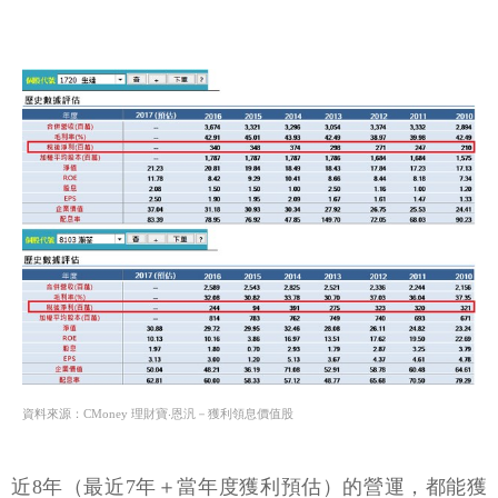
資料來源：CMoney 理財寶‧恩汎－獲利領息價值股
近8年（最近7年＋當年度獲利預估）的營運，都能獲