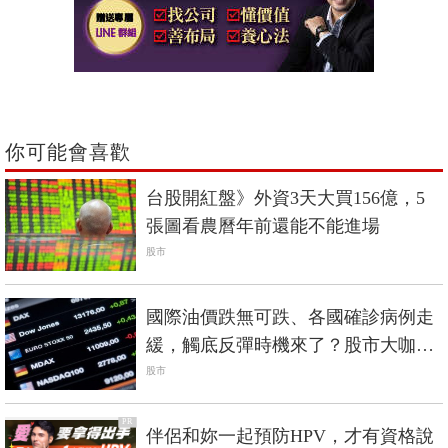
你可能會喜歡
台股開紅盤》外資3天大買156億，5
張圖看農曆年前還能不能進場
股市
國際油價跌無可跌、各國確診病例走
緩，觸底反彈時機來了？股市大咖3
點觀察
股市
PR
伴侶和妳一起預防HPV，才有資格說