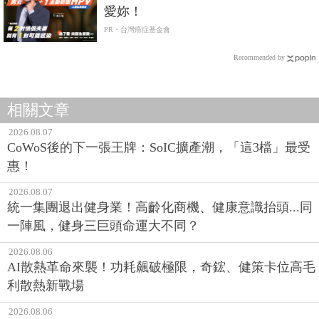
愛妳！
PR・台灣癌症基金會
Recommended by
相關文章
2026.08.07
CoWoS後的下一張王牌：SoIC擴產潮，「這3檔」最受
惠！
2026.08.07
統一集團退出健身業！高齡化商機、健康意識抬頭...同
一陣風，健身三巨頭命運大不同？
2026.08.06
AI散熱革命來襲！功耗飆破極限，奇鋐、健策卡位高毛
利散熱新戰場
2026.08.06