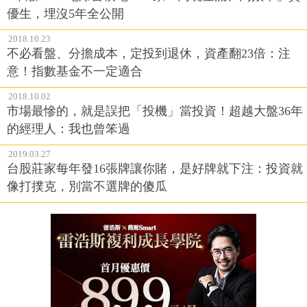
優生，埋沒5年全公開
2018.10.23
不必看盤、分擔成本，定投到退休，資產翻23倍：注
意！指數基金不一定適合
2018.10.02
市場最慘的，就是誤把「投機」當投資！超越大盤36年
的經理人：我也曾笨過
2019.03.27
台股莊家每年發16張牌讓你賭，是好牌就下注：投資就
像打撲克，別當不選牌的傻瓜