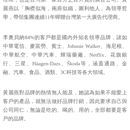
麗燕以「胸襟似海，兩肩似鐵，圖利他人」為領導哲
學，帶領集團連續11年蟬聯台灣第一大廣告代理商。
李奧貝納84%的客戶都是國內外知名領導品牌，諸如
中華電信、麥當勞、賓士、Johnnie Walker、海尼根、
中華航空、中華汽車、輝瑞藥廠、Netflix、花旗銀
行、三星、Häagen-Dazs、Škoda等，涵蓋通路、金
融、汽車、食品、酒類、3C科技等各大領域。
黃麗燕對品牌的熱情無人能及，她認為如果不能愛上
客戶的產品，就無法做好品牌行銷，因此要求自己與
公司同仁，無論是吃的、喝的、用的，全部都要是客
戶的品牌。