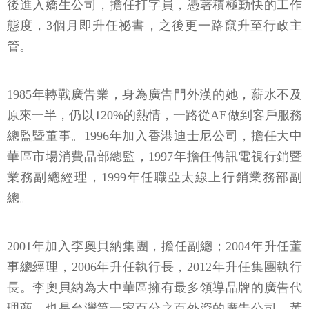
後進入嬌生公司，擔任打字員，憑著積極勤快的工作
態度，3個月即升任祕書，之後更一路竄升至行政主
管。
1985年轉戰廣告業，身為廣告門外漢的她，薪水不及
原來一半，仍以120%的熱情，一路從AE做到客戶服務
總監暨董事。1996年加入香港迪士尼公司，擔任大中
華區市場消費品部總監，1997年擔任傳訊電視行銷暨
業務副總經理，1999年任職亞太線上行銷業務部副
總。
2001年加入李奧貝納集團，擔任副總；2004年升任董
事總經理，2006年升任執行長，2012年升任集團執行
長。李奧貝納為大中華區擁有最多領導品牌的廣告代
理商，也是台灣第一家百分之百外資的廣告公司。黃