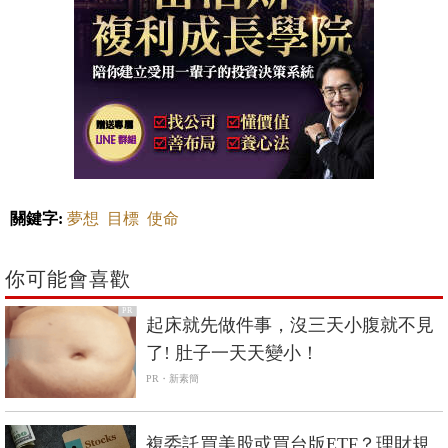
關鍵字:
夢想
目標
使命
你可能會喜歡
PR
起床就先做件事，沒三天小腹就不見
了! 肚子一天天變小！
PR・新素簡
複委託買美股或買台版ETF？理財規