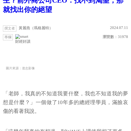
生？前外商公司CEO：找不到渴望，那
就找出你的絕望
2024.07.11
黃麗燕（瑪格麗特）
撰文者
瀏覽數：
31978
專欄
財經好讀
圖片來源：達志影像
「老師，我真的不知道我要什麼，我也不知道我的夢
想是什麼？」一個做了10年多的總經理學員，滿臉哀
傷的看著我說。