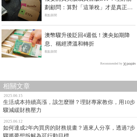
劃顧問：算對「這筆稅」才是真正報
酬
觀點新聞
澳幣驟升後貶回4週低！澳央如期降
息、稱經濟溫和轉折
觀點新聞
Recommended by
相關文章
2025.06.15
生活成本持續高漲，該怎麼辦？理財專家教你，用10步
驟減緩財務壓力
2025.06.12
如何達成2年內買房的財務規畫？過來人分享，透過7步
驟將夢想拆解為可行動目標