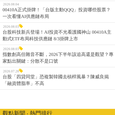
2026.08.04
00410A正式掛牌！「台版主動QQQ」投資哪些股票？
一次看懂AI供應鏈布局
2026.08.03
台股科技新兵登場！AI投資不光看護國神山 00410A主
動式ETF布局科技供應鏈 8/3掛牌上市
2026.08.03
指數創高但雜音不斷，2026下半年該追高還是觀望？專
家點出關鍵：分散不是口號
2026.07.28
台股「四貸同堂」恐複製韓國去槓桿風暴？陳威良揭
「融資體脂率」不高
觀點新聞 ‧ 熱門排行