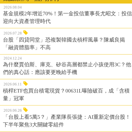
2026.08.04
基金規模2年增近70%！第一金投信董事長尤昭文：投信
迎向大資產管理時代
2026.07.28
台股「四貸同堂」恐複製韓國去槓桿風暴？陳威良揭
「融資體脂率」不高
2024.12.24
為什麼賈伯斯、庫克、矽谷高層都禁止小孩使用3C？他
們的真心話：應該要更晚給手機
2026.06.11
槓桿ETF也買台積電現貨？00631L曝險破百，成「含積
量」冠軍
2026.06.26
「台股上看5萬5？」產業隊長張捷：AI重新定價台股！
下半年聚焦3大關鍵零組件