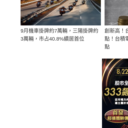
9月機車掛牌約7萬輛，三陽掛牌約
創新高！台
3萬輛，市占40.8%續居首位
點！台積
點