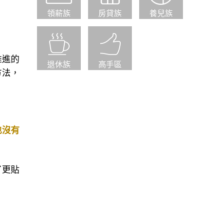
領薪族
房貸族
養兒族
推進的
退休族
高手區
方法，
也沒有
了更貼