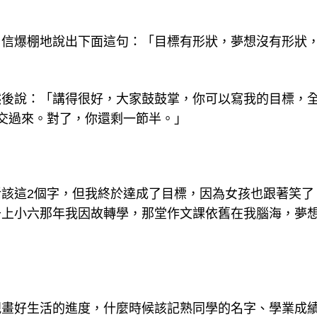
自信爆棚地說出下面這句：「目標有形狀，夢想沒有形狀
然後說：「講得很好，大家鼓鼓掌，你可以寫我的目標，
交過來。對了，你還剩一節半。」
該這2個字，但我終於達成了目標，因為女孩也跟著笑了
升上小六那年我因故轉學，那堂作文課依舊在我腦海，夢
規畫好生活的進度，什麼時候該記熟同學的名字、學業成