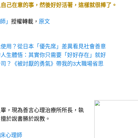
入自己在意的事，然後好好活著，這樣就很棒了。
理師」
授權轉載，
原文
能使用？從日本「優先席」差異看見社會善意
的人生體悟：其實你只需要「好好存在」就好
司？《被討厭的勇氣》帶我的3大職場省思
組畢，現為善言心理治療所所長，執
，擅於說書勝於說教。
臨床心理師