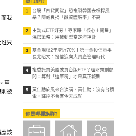
熱門排行
台股「四貸同堂」恐複製韓國去槓桿風
1
暴？陳威良揭「融資體脂率」不高
，而我
主動式ETF好夯！專家曝「核心＋衛星」
2
混搭策略：用被動型當定海神針
全班只
基金規模2年增近70%！第一金投信董事
3
長尤昭文：投信迎向大資產管理時代
複委託買美股或買台版ETF？理財規劃顧
4
問：算對「這筆稅」才是真正報酬
。至
黃仁勳旋風來台演講，黃仁勳：沒有台積
5
想則被
電，輝達不會有今天成就
你是哪種族群?
績應該