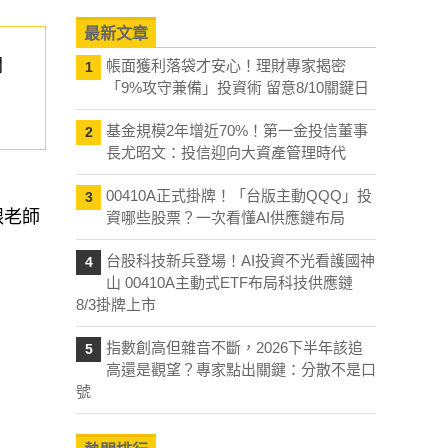
最新文章
關
帳面獲利落袋才安心！理財專家揭密
1
「9%攻守兼備」投資術 留意8/10關鍵日
基金規模2年增近70%！第一金投信董事
2
長尤昭文：投信迎向大資產管理時代
00410A正式掛牌！「台版主動QQQ」投
3
跟老師
資哪些股票？一次看懂AI供應鏈布局
台股科技新兵登場！AI投資不光看護國神
4
山 00410A主動式ETF布局科技供應鏈
8/3掛牌上市
指數創高但雜音不斷，2026下半年該追
5
高還是觀望？專家點出關鍵：分散不是口
號