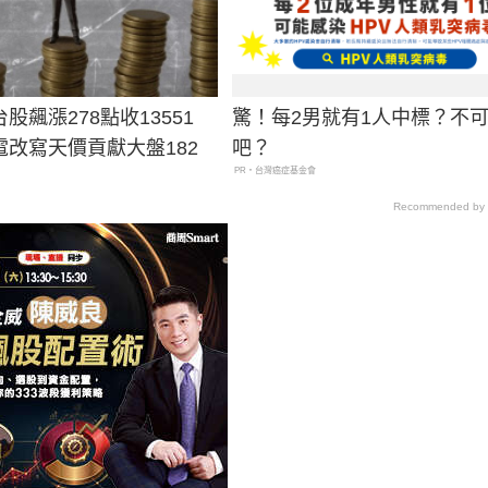
股飆漲278點收13551
驚！每2男就有1人中標？不
電改寫天價貢獻大盤182
吧？
PR・台灣癌症基金會
Recommended by