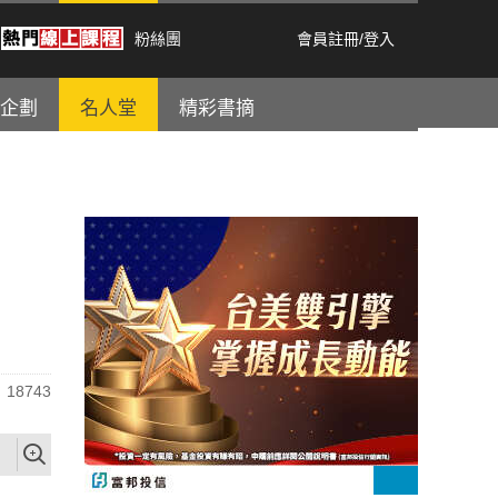
粉絲團
會員註冊
/
登入
企劃
名人堂
精彩書摘
18743