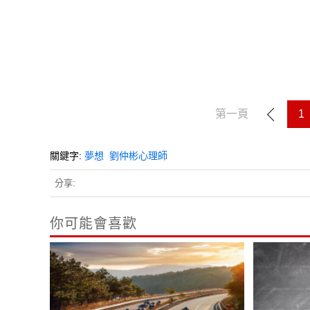
第一頁
1
關鍵字:
夢想
劉仲彬心理師
分享:
你可能會喜歡