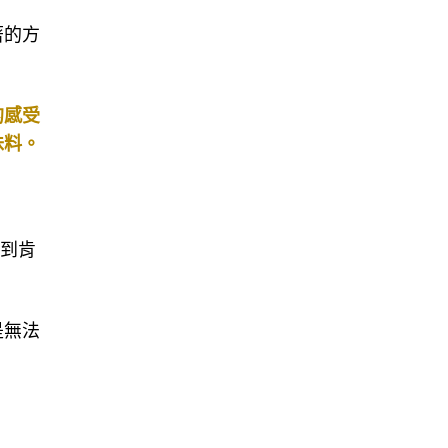
著的方
的感受
味料。
收到肯
是無法