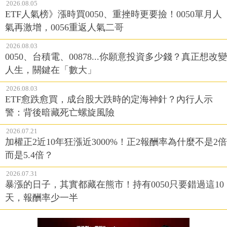
2026.08.05
ETF人氣榜》漲時買0050、重挫時更要撿！0050單月人
氣再激增，0056重返人氣二哥
2026.08.03
0050、台積電、00878...你願意投資多少錢？真正想改變
人生，關鍵在「數大」
2026.08.03
ETF愈跌愈買，成台股大跌時的定海神針？內行人示
警：背後暗藏死亡螺旋風險
2026.07.21
加權正2近10年狂漲近3000%！正2報酬率為什麼不是2倍
而是5.4倍？
2026.07.31
暴漲的日子，其實都藏在熊市！持有0050只要錯過這10
天，報酬率少一半