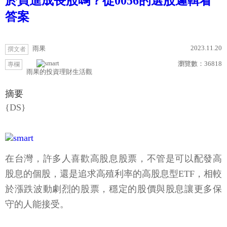
於買進成長股嗎？從0056的選股邏輯看
答案
2023.11.20
雨果
撰文者
瀏覽數：
36818
專欄
雨果的投資理財生活觀
摘要
{DS}
在台灣，許多人喜歡高股息股票，不管是可以配發高
股息的個股，還是追求高殖利率的高股息型ETF，相較
於漲跌波動劇烈的股票，穩定的股價與股息讓更多保
守的人能接受。