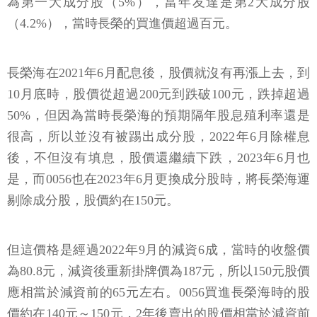
為第一大成分股（5%），當年友達是第2大成分股
（4.2%），當時長榮的買進價超過百元。
長榮海在2021年6月配息後，股價就沒有再漲上去，到
10月底時，股價從超過200元到跌破100元，跌掉超過
50%，但因為當時長榮海的預期隔年股息殖利率還是
很高，所以並沒有被踢出成分股，2022年6月除權息
後，不但沒有填息，股價還繼續下跌，2023年6月也
是，而0056也在2023年6月更換成分股時，將長榮海運
剔除成分股，股價約在150元。
但這價格是經過2022年9月的減資6成，當時的收盤價
為80.8元，減資後重新掛牌價為187元，所以150元股價
應相當於減資前的65元左右。0056買進長榮海時的股
價約在140元～150元，2年後賣出的股價相當於減資前