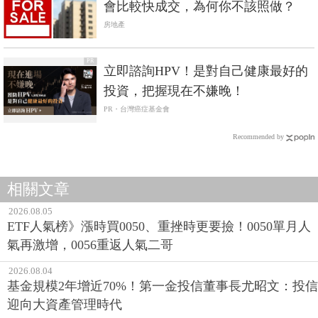
會比較快成交，為何你不該照做？
房地產
PR
立即諮詢HPV！是對自己健康最好的
投資，把握現在不嫌晚！
PR・台灣癌症基金會
Recommended by
相關文章
2026.08.05
ETF人氣榜》漲時買0050、重挫時更要撿！0050單月人
氣再激增，0056重返人氣二哥
2026.08.04
基金規模2年增近70%！第一金投信董事長尤昭文：投信
迎向大資產管理時代