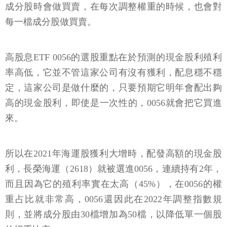
成分股時會做買賣，在每次調整權重的時候，也會對
每一檔成分股做買賣。
高股息ETF 0056的選股重點在於預測的現金股利殖利
率高低，它並不管這家公司有沒有獲利，配息穩不穩
定，這家公司是做什麼的，只要預期它明年會配出夠
高的現金股利，即使是一次性的，0056就會把它買進
來。
所以在2021年海運股獲利大增時，配發高額的現金股
利，長榮海運（2618）就被選進0056，連續持有2年，
而且因為它的殖利率實在太高（45%），在0056的權
重占比就非常高，0056還因此在2022年調整指數規
則，並將成分股由30檔增加為50檔，以降低單一個股