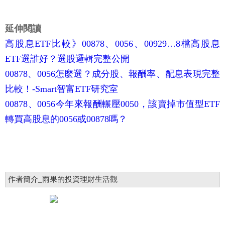
延伸閱讀
高股息ETF比較》00878、0056、00929…8檔高股息
ETF選誰好？選股邏輯完整公開
00878、0056怎麼選？成分股、報酬率、配息表現完整
比較！-Smart智富ETF研究室
00878、0056今年來報酬輾壓0050，該賣掉市值型ETF
轉買高股息的0056或00878嗎？
作者簡介_雨果的投資理財生活觀