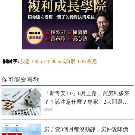
關鍵字:
股息
0056
etf
0056成分股
0056配息
你可能會喜歡
「新青安3.0」8月上路，買房利多來
了？該注意什麼？專家：2大問題未
釐清
房地產
房子賣3個月都沒動靜，房仲說降價