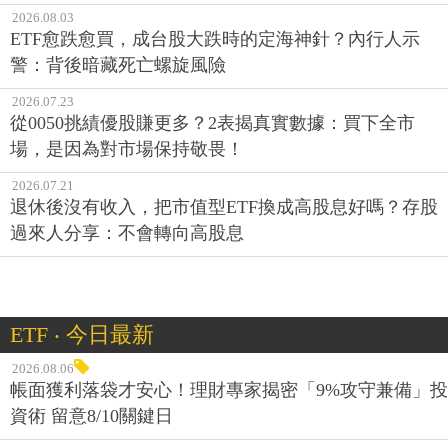
2026.08.03
ETF愈跌愈買，成台股大跌時的定海神針？內行人示
警：背後暗藏死亡螺旋風險
2026.07.23
從0050挑績優股賺更多？2表揭真實數據：買下全市
場，是因為對市場保持敬畏！
2026.07.21
退休後沒有收入，把市值型ETF換成高股息好嗎？存股
過來人分享：不會轉向高股息
ETF ‧ 今日最新
2026.08.06
帳面獲利落袋才安心！理財專家揭密「9%攻守兼備」投
資術 留意8/10關鍵日