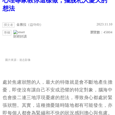
心理專家教你這樣做，擺脫杞人憂天的
想法
2023.11.10
金雅拉（김아라）
撰文者
瀏覽數：
45804
專欄
財經好讀
圖片來源：達志影像
處於焦慮狀態的人，最大的特徵就是會不斷地產生擔
憂，即使沒有讓自己不安或恐懼的特定對象，腦海中
也會接二連三地浮現憂慮的想法，導致身心都處於緊
張狀態。其實，這種擔憂隨時隨地都有可能發生，亦
即每個人都會為緊繃和不快的狀況感到擔心與焦慮。