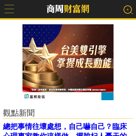
觀點新聞
總把事情往壞處想，自己嚇自己？臨床