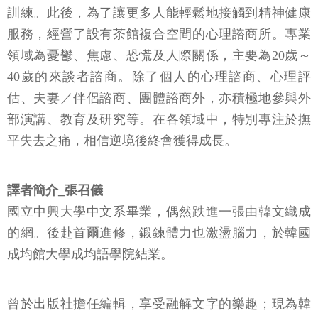
訓練。此後，為了讓更多人能輕鬆地接觸到精神健康
服務，經營了設有茶館複合空間的心理諮商所。專業
領域為憂鬱、焦慮、恐慌及人際關係，主要為20歲～
40歲的來談者諮商。除了個人的心理諮商、心理評
估、夫妻／伴侶諮商、團體諮商外，亦積極地參與外
部演講、教育及研究等。在各領域中，特別專注於撫
平失去之痛，相信逆境後終會獲得成長。
譯者簡介_張召儀
國立中興大學中文系畢業，偶然跌進一張由韓文織成
的網。後赴首爾進修，鍛鍊體力也激盪腦力，於韓國
成均館大學成均語學院結業。
曾於出版社擔任編輯，享受融解文字的樂趣；現為韓