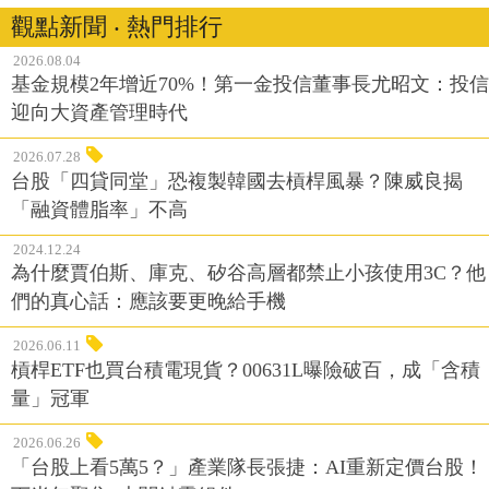
觀點新聞 ‧ 熱門排行
2026.08.04
基金規模2年增近70%！第一金投信董事長尤昭文：投信
迎向大資產管理時代
2026.07.28
台股「四貸同堂」恐複製韓國去槓桿風暴？陳威良揭
「融資體脂率」不高
2024.12.24
為什麼賈伯斯、庫克、矽谷高層都禁止小孩使用3C？他
們的真心話：應該要更晚給手機
2026.06.11
槓桿ETF也買台積電現貨？00631L曝險破百，成「含積
量」冠軍
2026.06.26
「台股上看5萬5？」產業隊長張捷：AI重新定價台股！