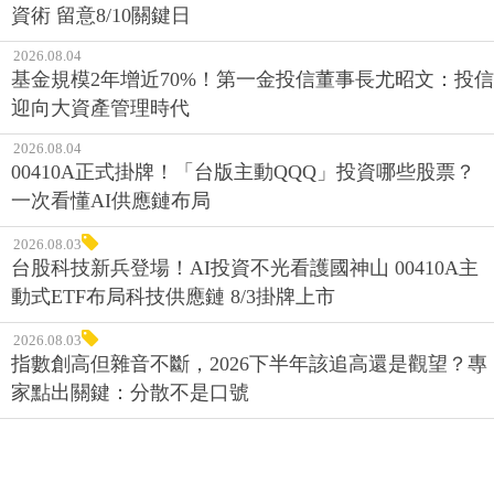
資術 留意8/10關鍵日
2026.08.04
基金規模2年增近70%！第一金投信董事長尤昭文：投信
迎向大資產管理時代
2026.08.04
00410A正式掛牌！「台版主動QQQ」投資哪些股票？
一次看懂AI供應鏈布局
2026.08.03
台股科技新兵登場！AI投資不光看護國神山 00410A主
動式ETF布局科技供應鏈 8/3掛牌上市
2026.08.03
指數創高但雜音不斷，2026下半年該追高還是觀望？專
家點出關鍵：分散不是口號