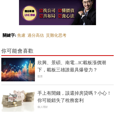
關鍵字:
焦慮
過分高估
災難化思考
你可能會喜歡
欣興、景碩、南電...IC載板漲價潮
下，載板三雄誰最具爆發力？
股票
手上有閒錢，該還掉房貸嗎？小心！
你可能錯失了稅務套利
個人理財