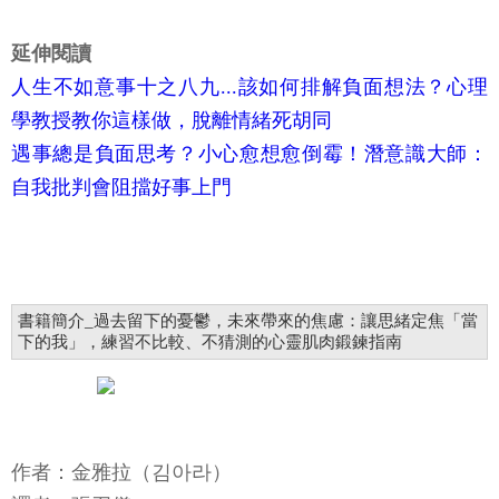
延伸閱讀
人生不如意事十之八九...該如何排解負面想法？心理
學教授教你這樣做，脫離情緒死胡同
遇事總是負面思考？小心愈想愈倒霉！潛意識大師：
自我批判會阻擋好事上門
書籍簡介_過去留下的憂鬱，未來帶來的焦慮：讓思緒定焦「當
下的我」，練習不比較、不猜測的心靈肌肉鍛鍊指南
作者：金雅拉（김아라）