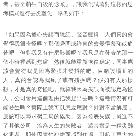
者，甚至萌生自殺的念頭」，讓我們試著對這樣的思
考模式進行去災難化，舉例如下：
「如果因為擔心失誤而臉紅、聲音顫抖，人們真的會
覺得我很奇怪嗎？那個瞬間或許真的會覺得羞恥或痛
苦吧，但對我又有什麼影響呢？我只是在發表的那一
個小時裡感到焦慮，然後就能重新恢復穩定，同事應
該會覺得我是因為緊張才發抖的吧。目睹該場面的
人，真的會認為我瘋了或有殘疾嗎？假如有人那樣
想，才是真的奇怪吧。就算我因為失誤而被認定為怪
人，公司會用這個理由把我趕出去嗎？這種情況有可
能發生嗎？實際上我可以怎麼應對？針對不當解雇，
應該可以尋求勞工局的協助。因為發表失誤，就進不
了其他公司，淪為人生的失敗者，這其實是一種災難
化思考。即使因害怕犯錯而感到焦慮，引起了更大的