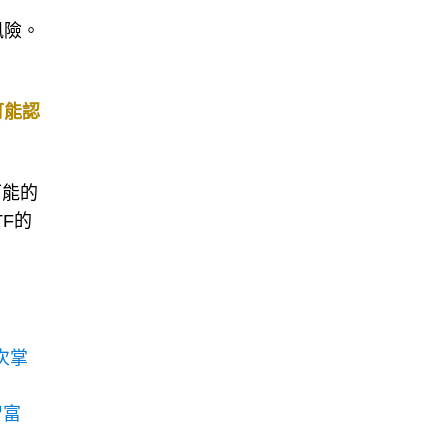
風險。
可能認
可能的
F的
次掌
智富