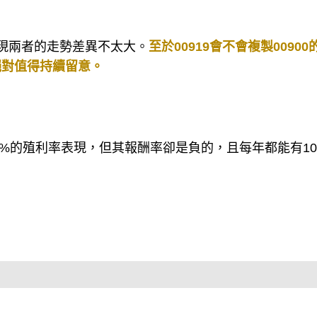
會發現兩者的走勢差異不太大。
至於00919會不會複製00900
絕對值得持續留意。
10%的殖利率表現，但其報酬率卻是負的，且每年都能有1