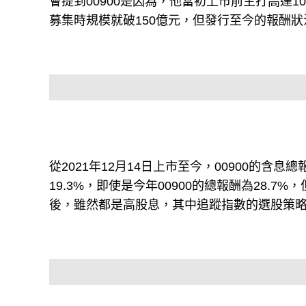
會提到00900是因為，他當初上市前主打高達
募集時規模就破150億元，但發行至今的報酬
從2021年12月14日上市至今，00900的含息總報
19.3%，即使是今年00900的總報酬為28.7%，
後，雖然都是高股息，其中追蹤指數的選股策