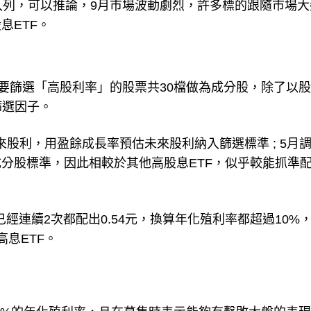
入列，可以推論，9月市場波動劇烈，許多標的跟隨市場大
息ETF。
主要篩選「高股利率」的股票共30檔做為成分股，除了以
篩選因子。
未來股利，用盈餘成長率預估未來股利納入篩選標準 ; 5月
分股標準，因此相較於其他高股息ETF，似乎較能抓準
元，已經連續2次都配出0.54元，換算年化殖利率都超過10%
高息ETF。