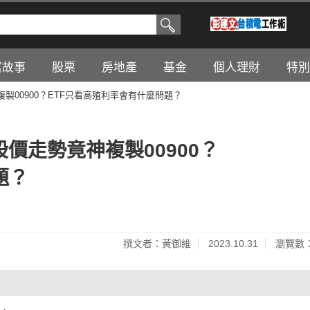
富故事
股票
房地產
基金
個人理財
特別
複製00900？ETF只看高殖利率會有什麼問題？
股價走勢竟神複製00900？
題？
撰文者：黃御維
2023.10.31
瀏覽數：