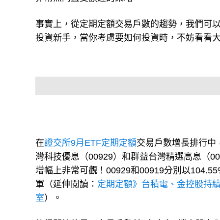
事實上，從定期定額交易戶數的趨勢，我們可
投資新手，當你考慮要如何投資時，不妨看看
在
證交所9月ETF定期定額
交易戶數增長排行中，
灣科技優息（00929）和群益台灣精選高息（00
增幅上非常可觀！00929和00919分別以104
軍（延伸閱讀：
定期定額》台積電、金控股持續霸榜
室
）。