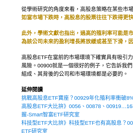
從學術研究的角度來看，高股息策略在某些市
如當市場下跌時，高股息的股票往往下跌得更
此外，學術文獻也指出，過高的殖利率可能是
為該公司未來的盈利增長將放緩或甚至下滑，
高股息ETF在當前的市場環境下確實具有吸引
風險。00900就是一個很好的例子，它告訴我
組成、其背後的公司和市場環境都是必要的。
延伸閱讀
挑戰高股息ETF寶座？00929年化殖利率衝破8
高股息ETF大比拚》0056、00878、0091
握-Smart智富ETF研究室
科技型ETF大比拚》科技型ETF也有高股息？00927、
ETF研究室