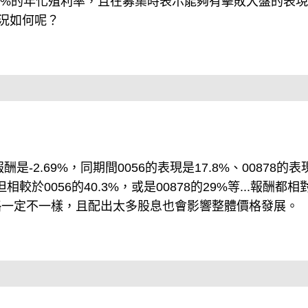
10%的年化殖利率，且在募集時表示能夠有擊敗大盤的表
狀況如何呢？
酬是-2.69%，同期間0056的表現是17.8%、00878的表
但相較於0056的40.3%，或是00878的29%等...報酬都相
略一定不一樣，且配出太多股息也會影響整體價格發展。