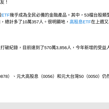
朋友！
股
ETF
幾乎成為全民必備的金融產品。其中，53檔台股類
，總計多了10萬357人。很明顯地，
高股息ETF
在上週又
打破紀錄，目前達到了570萬3,856人，今年新增的受益
78）、元大高股息（0056）和元大台灣50（0050）仍