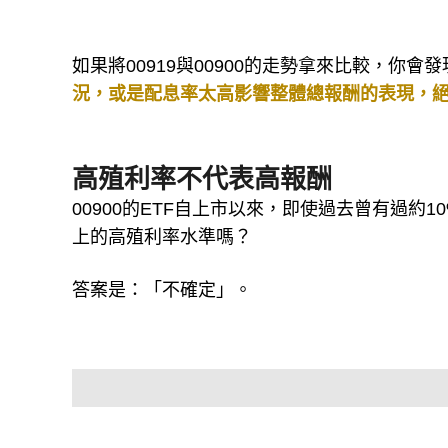
如果將00919與00900的走勢拿來比較，你
況，或是配息率太高影響整體總報酬的表現，
高殖利率不代表高報酬
00900的ETF自上市以來，即使過去曾有過約
上的高殖利率水準嗎？
答案是：「不確定」。