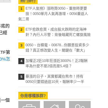
熱門排行
ETF人氣榜》漲時買0050、重挫時更要
1
撿！0050單月人氣再激增，0056重返人
氣二哥
年底的
ETF愈跌愈買，成台股大跌時的定海神
2
模已經
針？內行人示警：背後暗藏死亡螺旋風險
0050、台積電、00878...你願意投資多少
3
錢？真正想改變人生，關鍵在「數大」
TF第
10%怎
加權正2近10年狂漲近3000%！正2報酬
4
率為什麼不是2倍而是5.4倍？
暴漲的日子，其實都藏在熊市！持有
5
0050只要錯過這10天，報酬率少一半
你是哪種族群?
是一個