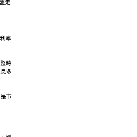
盤走
股利率
調整時
配息多
，是市