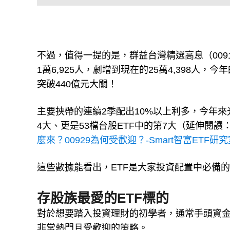
不過，值得一提的是，群益台灣精選高息（009
1萬6,925人，劇增到現在的25萬4,398人，
突破440億元大關！
主要挾帶的連續2季配出10%以上利多，今年來
4大、更是53檔台股ETF中的第7大（延伸閱讀
麼來？00929為何受歡迎？-Smart智富ETF研
這些數據能看出，ETF是大家投資配置中必備
存股族最愛的ETF標的
對於想要踏入投資理財的初學者，通常手頭資
非常熱門且受歡迎的策略。