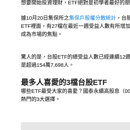
想要開始投資理財，ETF絕對是初學者最好的
據10月20日集保所之
集保戶股權分散統計
，台
ETF裡面，有27檔在最近一週受益人數有所增加
成為市場的焦點。
驚人的是，台股ETF的總受益人數已經連續12週
是超過154萬7,698人。
最多人喜愛的3檔台股ETF
哪些ETF最受大家的喜愛？國泰永續高股息（008
熱門的3大選擇。