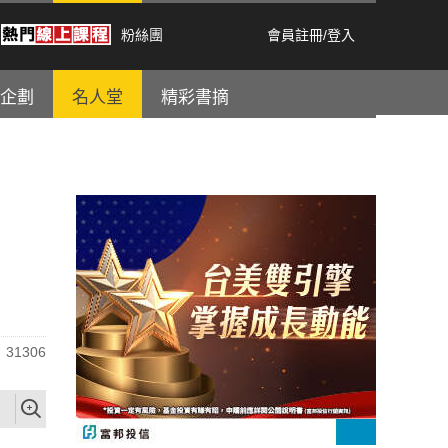
粉絲團
會員註冊
/
登入
企劃
名人堂
精彩書摘
31306