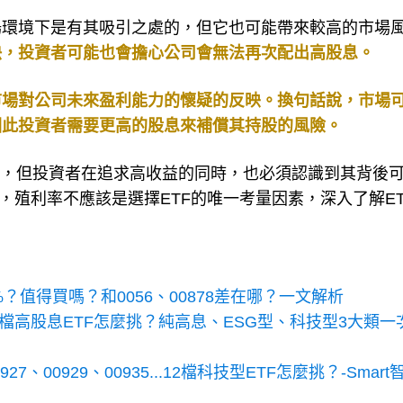
場環境下是有其吸引之處的，但它也可能帶來較高的市場
快，投資者可能也會擔心公司會無法再次配出高股息。
市場對公司未來盈利能力的懷疑的反映。換句話說，市場
因此投資者需要更高的股息來補償其持股的風險。
力，但投資者在追求高收益的同時，也必須認識到其背後
們，殖利率不應該是選擇ETF的唯一考量因素，深入了解ET
%？值得買嗎？和0056、00878差在哪？一文解析
9…16檔高股息ETF怎麼挑？純高息、ESG型、科技型3大類一
00929、00935...12檔科技型ETF怎麼挑？-Smart