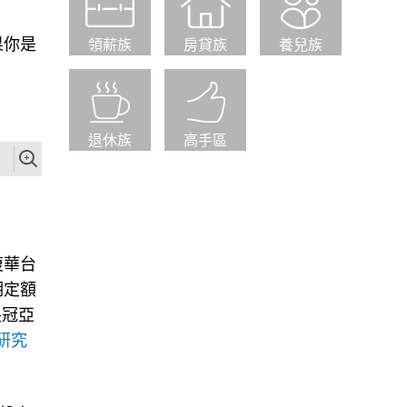
果你是
領薪族
房貸族
養兒族
退休族
高手區
復華台
期定額
長冠亞
F研究