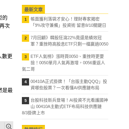
最新文章
型的
帳面獲利落袋才安心！理財專家揭密
1
「9%攻守兼備」投資術 留意8/10關鍵日
再次
7月回顧》韓股狂瀉22%竟還是績效冠
2
軍？重挫時高股息ETF只剩一檔贏過0050
人數更
ETF人氣榜》漲時買0050、重挫時更要
3
撿！0050單月人氣再激增，0056重返人
氣二哥
00410A正式掛牌！「台版主動QQQ」投
4
資哪些股票？一次看懂AI供應鏈布局
然是最
台股科技新兵登場！AI投資不光看護國神
5
山 00410A主動式ETF布局科技供應鏈
8/3掛牌上市