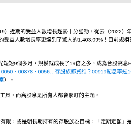
19）近期的受益人數增長趨勢十分強勁，從去（2022）
今年的受益人數增長率更達到了驚人的1,403.09%！目前規
光短短9個多月，規模就成長了19倍之多，成為台股高息E
：
0050、00878、0056…存股族都買誰？00919配息率逾
究室
）。
的工具，而高股息是所有人都會緊盯的主題。
金有限，或是朝長期持有的存股族為目標，「定期定額」