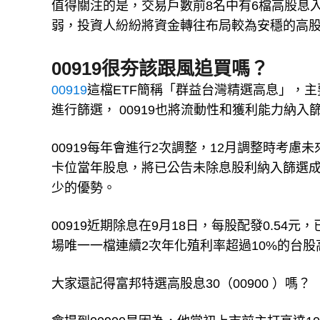
值得關注的是，交易戶數前8名中有6檔高股息
弱，投資人紛紛將資金轉往布局較為安穩的高股
00919很夯該跟風追買嗎？
00919
這檔ETF簡稱「群益台灣精選高息」，
進行篩選， 00919也將流動性和獲利能力納入
00919每年會進行2次調整，12月調整時考慮
卡位當年股息，將已公告未除息股利納入篩選成
少的優勢。
00919近期除息在9月18日，每股配發0.54
場唯一一檔連續2次年化殖利率超過10%的台股
大家還記得富邦特選高股息30（00900 ）嗎？