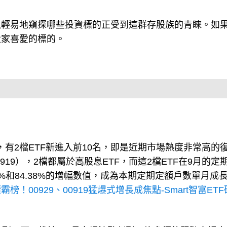
以輕易地窺探哪些投資標的正受到這群存股族的青睞。如
大家喜愛的標的。
有2檔ETF新進入前10名，即是近期市場熱度非常高的
919），2檔都屬於高股息ETF，而這2檔ETF在9月的定
.55%和84.38%的增幅數值，成為本期定期定額戶數單月成
！00929、00919猛爆式增長成焦點-Smart智富ET