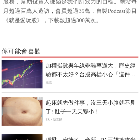
服務，幫助投資人賺錢是我們所致力的目標。網站每
月超過百萬人造訪，會員超過35萬，自製Podcast節目
《就是愛玩股》，下載數超過300萬次。
你可能會喜歡
加權指數與年線乖離率過大，歷史經
驗都不太好？台股高檔小心「這件
事」
股票
PR
起床就先做件事，沒三天小腹就不見
了! 肚子一天天變小！
PR・新素簡
穩懋、宏捷科、全新...PA三雄搶攻光