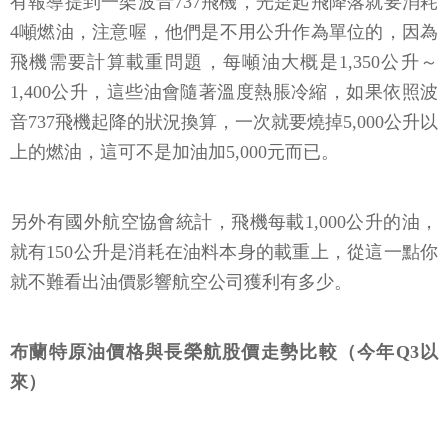
有報導提到一架波音737飛機，光是起飛降落就要消耗
4噸燃油，注意喔，他們是不用公升作為單位的，因為
飛機需要計算載重問題，每噸油大概是1,350公升～
1,400公升，這些油會隨著溫度熱脹冷縮，如果依照波
音737飛機起降的狀況換算，一次就要燒掉5,000公升以
上的燃油，這可不是加油加5,000元而已。
另外有國外航空協會統計，飛機每載1,000公升的油，
就有150公升是消耗在油料本身的載重上，從這一點你
就不難看出油價影響航空公司獲利有多少。
布蘭特原油價格與長榮航股價走勢比較（今年Q3以
來）