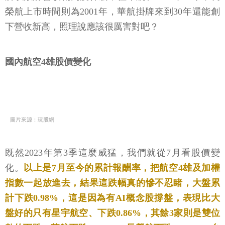
榮航上市時間則為2001年，華航掛牌來到30年還能創
下營收新高，照理說應該很厲害對吧？
國內航空4雄股價變化
圖片來源：玩股網
既然2023年第3季這麼威猛，我們就從7月看股價變
化。
以上是7月至今的累計報酬率，把航空4雄及加權
指數一起放進去，結果這跌幅真的慘不忍睹，大盤累
計下跌0.98%，這是因為有AI概念股撐盤，表現比大
盤好的只有星宇航空、下跌0.86%，其餘3家則是雙位