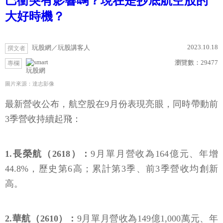
巴衝突有影響嗎？現在是抄底航空股的
大好時機？
2023.10.18
玩股網／玩股講客人
撰文者
瀏覽數：
29477
專欄
玩股網
圖片來源：達志影像
最新營收公布，航空股在9月份表現亮眼，同時帶動前
3季營收持續起飛：
1.長榮航（2618）：
9月單月營收為164億元、年增
44.8%，歷史第6高；累計第3季、前3季營收均創新
高。
2.華航（2610）：
9月單月營收為149億1,000萬元、年