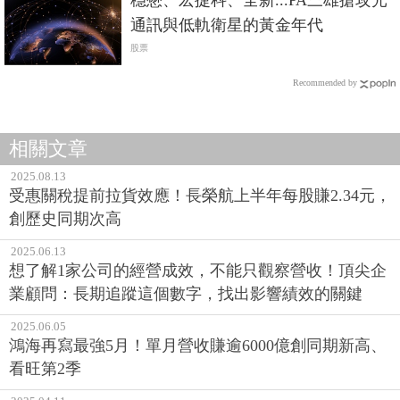
通訊與低軌衛星的黃金年代
股票
Recommended by
相關文章
2025.08.13
受惠關稅提前拉貨效應！長榮航上半年每股賺2.34元，
創歷史同期次高
2025.06.13
想了解1家公司的經營成效，不能只觀察營收！頂尖企
業顧問：長期追蹤這個數字，找出影響績效的關鍵
2025.06.05
鴻海再寫最強5月！單月營收賺逾6000億創同期新高、
看旺第2季