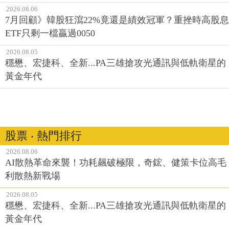
2026.08.06
7月回顧》韓股狂瀉22%竟還是績效冠軍？重挫時高股息
ETF只剩一檔贏過0050
2026.08.05
穩懋、宏捷科、全新...PA三雄搶攻光通訊與低軌衛星的
黃金年代
股票 ‧ 熱門排行
2026.08.06
AI散熱革命來襲！功耗飆破極限，奇鋐、健策卡位高毛
利散熱新戰場
2026.08.05
穩懋、宏捷科、全新...PA三雄搶攻光通訊與低軌衛星的
黃金年代