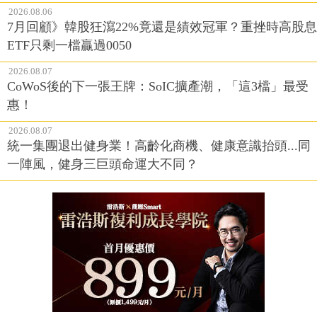
2026.08.06
7月回顧》韓股狂瀉22%竟還是績效冠軍？重挫時高股息
ETF只剩一檔贏過0050
2026.08.07
CoWoS後的下一張王牌：SoIC擴產潮，「這3檔」最受
惠！
2026.08.07
統一集團退出健身業！高齡化商機、健康意識抬頭...同
一陣風，健身三巨頭命運大不同？