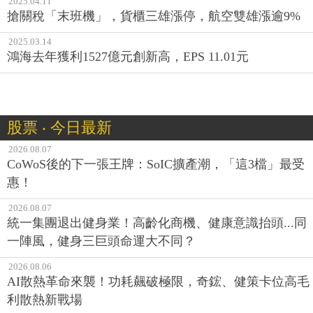
2025.04.11
搶關稅「末班機」，貨櫃三雄漲停，航空雙雄漲逾9%
2025.03.14
鴻海去年獲利1527億元創新高，EPS 11.01元
股票 ‧ 今日最新
2026.08.07
CoWoS後的下一張王牌：SoIC擴產潮，「這3檔」最受
惠！
2026.08.07
統一集團退出健身業！高齡化商機、健康意識抬頭...同
一陣風，健身三巨頭命運大不同？
2026.08.06
AI散熱革命來襲！功耗飆破極限，奇鋐、健策卡位高毛
利散熱新戰場