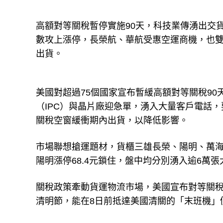
高額對等關稅暫停實施90天，科技業傳湧出交
數攻上漲停，長榮航、華航受惠空運商機，也雙
出貨。
美國對超過75個國家宣布暫緩高額對等關稅90
（IPC）與晶片廠迎急單，湧入大量客戶電話
關稅空窗緩衝期內出貨，以降低影響。
市場聯想搶運題材，貨櫃三雄長榮、陽明、萬海
陽明漲停68.4元鎖住，盤中均分別湧入逾6萬張
關稅政策牽動貨運物流市場，美國宣布對等關稅
清明節，能在8日前抵達美國清關的「末班機」