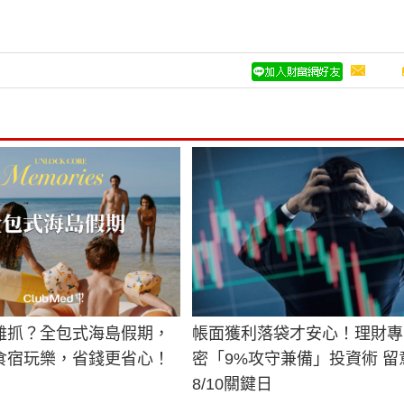
難抓？全包式海島假期，
帳面獲利落袋才安心！理財專
食宿玩樂，省錢更省心！
密「9%攻守兼備」投資術 留
8/10關鍵日