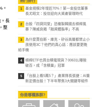
熱門排行
%。
基金規模2年增近70%！第一金投信董事
1
長尤昭文：投信迎向大資產管理時代
益。長
台股「四貸同堂」恐複製韓國去槓桿風
2
，整
暴？陳威良揭「融資體脂率」不高
為什麼賈伯斯、庫克、矽谷高層都禁止小
3
孩使用3C？他們的真心話：應該要更晚
給手機
槓桿ETF也買台積電現貨？00631L曝險
4
破百，成「含積量」冠軍
「台股上看5萬5？」產業隊長張捷：AI重
5
新定價台股！下半年聚焦3大關鍵零組件
你是哪種族群?