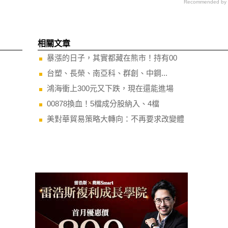
Recommended by
相關文章
暴漲的日子，其實都藏在熊市！持有00
台塑、長榮、南亞科、群創、中鋼...
鴻海衝上300元又下跌，現在還能進場
00878換血！5檔成分股納入、4檔
美對華貿易策略大轉向：不再要求改變體