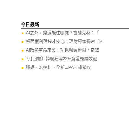
今日最新
AI之外，錢還能往哪擺？富蘭克林：「
帳面獲利落袋才安心！理財專家揭密「9
AI散熱革命來襲！功耗飆破極限，奇鋐
7月回顧》韓股狂瀉22%竟還是績效冠
穩懋、宏捷科、全新...PA三雄搶攻