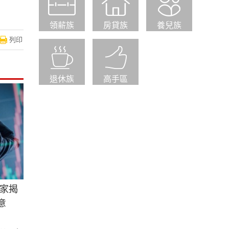
領薪族
房貸族
養兒族
列印
退休族
高手區
家揭
意