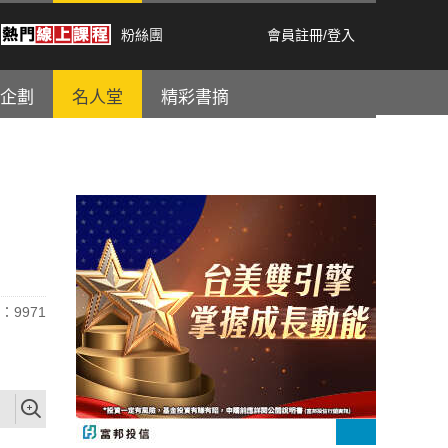
粉絲團
會員註冊
/
登入
企劃
名人堂
精彩書摘
：9971