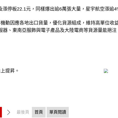
漲停板22.1元，同樣爆出逾6萬張大量，星宇航空漲逾4
，機動因應各地出口貨量，優化貨源組成，維持高單位收
伺服器、東南亞服飾與電子產品及大陸電商等貨源量能挹注
向上提昇。
最後頁
首頁
單頁閱讀