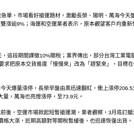
貨急單，市場看好搶運題材，激勵長榮、陽明、萬海今天
雙漲逾9%；海運和空運業者表示，原本觀望客戶均重新
天，這段期間課徵10%關稅；業界傳出，部分台灣工業電
，要求把原本交貨進度「慢慢來」改為「趕緊來」，目標在
今天爆量漲停，長榮早盤由黑迅速翻紅，衝上漲停206.5
大量，萬海也亮燈漲停，至73.9元。
前後，空運市場掀起短暫搶運潮，業者觀察，3月底訂艙
價格大漲，近期高額對等關稅暫緩後，也迅速恢復出貨。