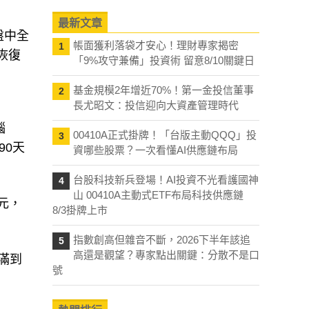
最新文章
盤中全
帳面獲利落袋才安心！理財專家揭密
1
恢復
「9%攻守兼備」投資術 留意8/10關鍵日
基金規模2年增近70%！第一金投信董事
2
長尤昭文：投信迎向大資產管理時代
腦
00410A正式掛牌！「台版主動QQQ」投
3
90天
資哪些股票？一次看懂AI供應鏈布局
台股科技新兵登場！AI投資不光看護國神
4
山 00410A主動式ETF布局科技供應鏈
元，
8/3掛牌上市
指數創高但雜音不斷，2026下半年該追
5
高還是觀望？專家點出關鍵：分散不是口
滿到
號