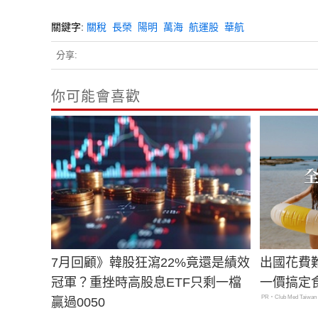
關鍵字:
關稅
長榮
陽明
萬海
航運股
華航
分享:
你可能會喜歡
7月回顧》韓股狂瀉22%竟還是績效
出國花費
冠軍？重挫時高股息ETF只剩一檔
一價搞定
PR・Club Med Taiwan
贏過0050