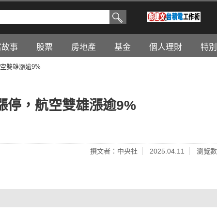
富故事
股票
房地產
基金
個人理財
特別
空雙雄漲逾9%
漲停，航空雙雄漲逾9%
撰文者：中央社
2025.04.11
瀏覽數