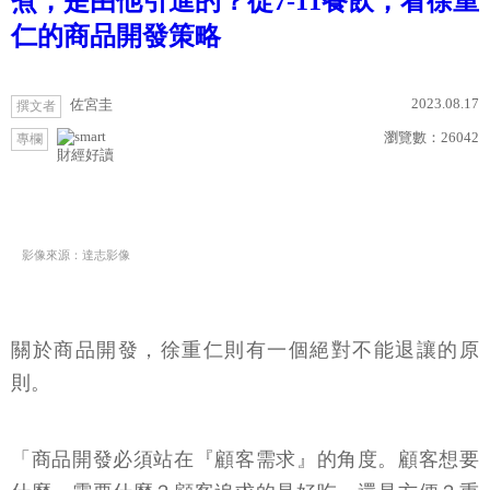
煮，是由他引進的？從7-11餐飲，看徐重
仁的商品開發策略
2023.08.17
佐宮圭
撰文者
瀏覽數：
26042
專欄
財經好讀
影像來源：達志影像
關於商品開發，徐重仁則有一個絕對不能退讓的原
則。
「商品開發必須站在『顧客需求』的角度。顧客想要