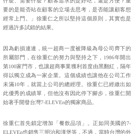
什麼、需要什麼？顧客追求的是好吃，還是方便？重
要的是能否站在顧客的立場去思考，是否能讓顧客想
經常上門。」徐重仁之所以堅持這個原則，其實也是
經過許多試錯的結果。
因為虧損連連，統一超商一度被降級為母公司齊下的
所屬部門，在徐重仁的努力與堅持之下，1986年開出
第100家門市，也讓超商事業獲利首度由黑翻紅，隔年
得以獨立成為一家企業。這個成績也讓他在公司工作
未滿10年，就當上公司的總經理。徐重仁已經繳出如
此優秀的成績單，但他沒有因此停下腳步，徐重仁開
始著手開發台灣7-ELEVEn的獨家商品。
徐重仁首先鎖定增加「餐飲品項」。正如同美國的7-
ELEVEn也銷售三明治和漢堡等，不過，當時台灣的外