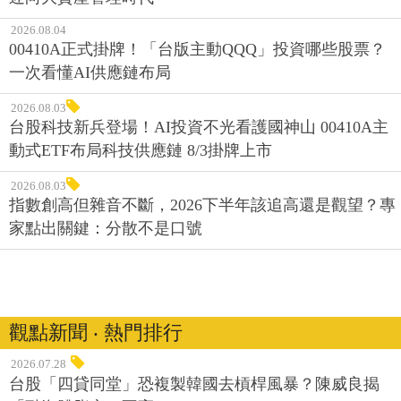
2026.08.04
00410A正式掛牌！「台版主動QQQ」投資哪些股票？
一次看懂AI供應鏈布局
2026.08.03
台股科技新兵登場！AI投資不光看護國神山 00410A主
動式ETF布局科技供應鏈 8/3掛牌上市
2026.08.03
指數創高但雜音不斷，2026下半年該追高還是觀望？專
家點出關鍵：分散不是口號
觀點新聞 ‧ 熱門排行
2026.07.28
台股「四貸同堂」恐複製韓國去槓桿風暴？陳威良揭