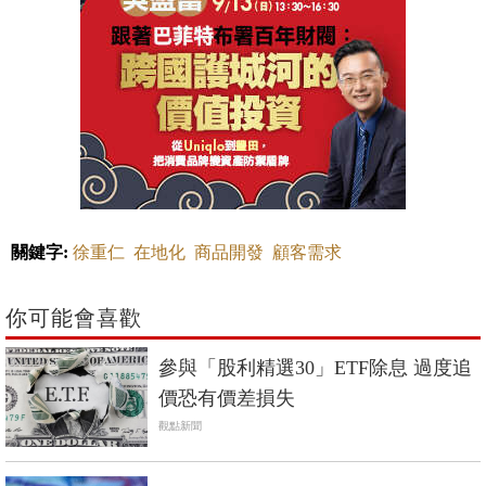
關鍵字:
徐重仁
在地化
商品開發
顧客需求
你可能會喜歡
參與「股利精選30」ETF除息 過度追
價恐有價差損失
觀點新聞