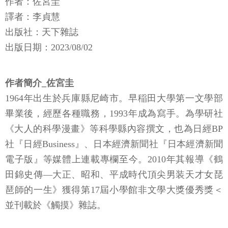
作者：佐宮圭
譯者：李貞慧
出版社：天下雜誌
出版日期：2023/08/02
作者簡介_佐宮圭
1964年出生於兵庫縣尼崎市。早稲田大學第一文學部
畢業後，經歷各種職務，1993年成為寫手。為學研社
《大人的科學漫畫》等科學縣內容撰文，也為日經BP
社『日經Business』、日本經濟新聞社『日本經濟新聞
電子版』等媒體上連載專欄至今。2010年其報導《鶴
田錦史傳―大正、昭和、平成時代頂尖男装天才女琵
琶師的一生》獲得第17屆小學館非文學大獎優秀獎＜
並刊載於《觸摸》雜誌。