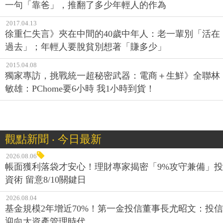
一句「靠爸」，推翻了多少年輕人的作為
2017.04.13
徐重仁失言》夾在中間的40歲中年人：老一輩別「活在
過去」；年輕人要脫貧別想著「賺多少」
2015.04.08
獨家專訪，挑戰統一超秘密武器：電商＋生鮮》全聯林
敏雄：PChome要6小時 我1小時到貨！
觀點新聞 ‧ 今日最新
2026.08.06
帳面獲利落袋才安心！理財專家揭密「9%攻守兼備」投
資術 留意8/10關鍵日
2026.08.04
基金規模2年增近70%！第一金投信董事長尤昭文：投信
迎向大資產管理時代