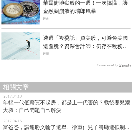
華爾街地獄般的一週！一次搞懂，讓
金融圈崩潰的瑞郎風暴
股市
透過「複委託」買美股，可避免美國
遺產稅？資深會計師：仍存在稅務風
險
股票
Recommended by
相關文章
2017.04.18
年輕一代低薪買不起房，都是上一代害的？戰後嬰兒潮
大叔：自己問題自己解決
2017.04.16
富爸爸，讓連勝文輸了選舉、徐重仁兒子餐廳遭抵制...