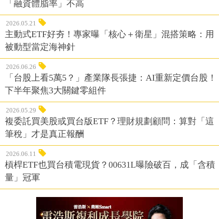
「融資體脂率」不高
2026.05.21
主動式ETF好夯！專家曝「核心＋衛星」混搭策略：用
被動型當定海神針
2026.06.26
「台股上看5萬5？」產業隊長張捷：AI重新定價台股！
下半年聚焦3大關鍵零組件
2026.05.29
複委託買美股或買台版ETF？理財規劃顧問：算對「這
筆稅」才是真正報酬
2026.06.11
槓桿ETF也買台積電現貨？00631L曝險破百，成「含積
量」冠軍