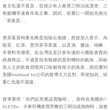
食文化還不普及，也很少有人會買三明治或漢堡、三
角飯糰等速食作為主餐。因此，徐重仁一開始先推出
「茶葉蛋」。
煮茶葉蛋時要先將蛋殼敲出裂縫，然後加入香片、烏
龍茶、紅茶、普洱茶等茶葉，以及酒、醬油、味醂、
辛香料等燉煮。在台灣這是許多街邊的小攤販會賣的
經典商品，不過蛋殼有裂縫的蛋和獨特的氣味，與歐
美人士的飲食習慣與口味都有很大的落差，因此遭到
美國Southland Ice公司的督導大力反對。即使如此，徐
重仁也毫不退讓。
督導要求「你們反而應該賣咖啡」。當時在美國的7-
ELEVEn，卡車司機來買早餐的三明治或熱狗時，就會