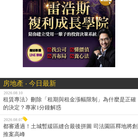
房地產 ‧ 今日最新
2026.08.10
租賃專法》刪除「租期與租金漲幅限制」為什麼是正確
的決定？專家1分鐘解惑
2026.08.07
都審通過！土城暫緩區縫合最後拼圖 司法園區釋地將創
推案高峰