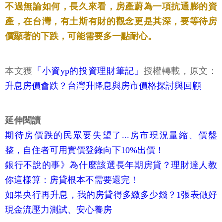
不過無論如何，長久來看，房產蔚為一項抗通膨的資
產，在台灣，有土斯有財的觀念更是其深，要等待房
價顯著的下跌，可能需要多一點耐心。
本文獲
「小資yp的投資理財筆記」
授權轉載，原文：
升息房價會跌？台灣升降息與房市價格探討與回顧
延伸閱讀
期待房價跌的民眾要失望了...房市現況量縮、價盤
整，自住者可用實價登錄向下10%出價！
銀行不說的事》為什麼該選長年期房貸？理財達人教
你這樣算：房貸根本不需要還完！
如果央行再升息，我的房貸得多繳多少錢？1張表做好
現金流壓力測試、安心養房