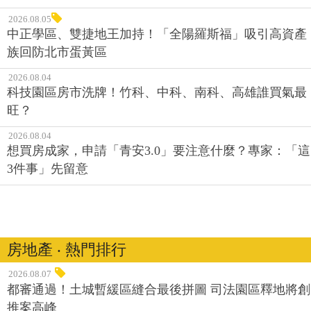
2026.08.05
中正學區、雙捷地王加持！「全陽羅斯福」吸引高資產
族回防北市蛋黃區
2026.08.04
科技園區房市洗牌！竹科、中科、南科、高雄誰買氣最
旺？
2026.08.04
想買房成家，申請「青安3.0」要注意什麼？專家：「這
3件事」先留意
房地產 ‧ 熱門排行
2026.08.07
都審通過！土城暫緩區縫合最後拼圖 司法園區釋地將創
推案高峰