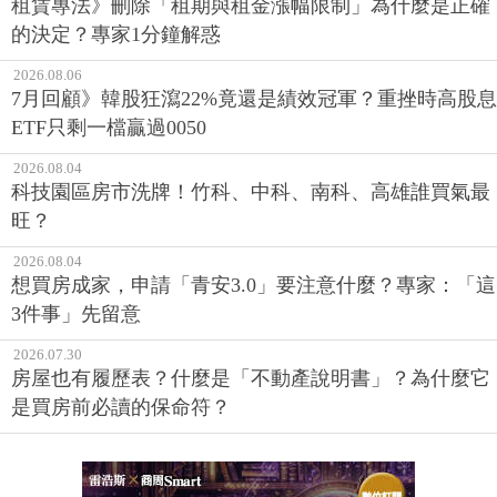
租賃專法》刪除「租期與租金漲幅限制」為什麼是正確
的決定？專家1分鐘解惑
2026.08.06
7月回顧》韓股狂瀉22%竟還是績效冠軍？重挫時高股息
ETF只剩一檔贏過0050
2026.08.04
科技園區房市洗牌！竹科、中科、南科、高雄誰買氣最
旺？
2026.08.04
想買房成家，申請「青安3.0」要注意什麼？專家：「這
3件事」先留意
2026.07.30
房屋也有履歷表？什麼是「不動產說明書」？為什麼它
是買房前必讀的保命符？