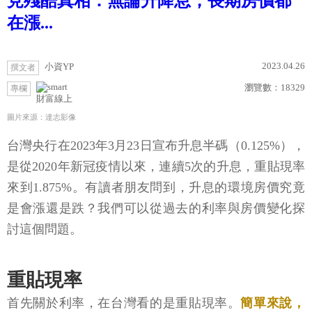
見殘酷真相：無論升降息，長期房價都
在漲...
2023.04.26
小資YP
撰文者
瀏覽數：
18329
專欄
財富線上
圖片來源：達志影像
台灣央行在2023年3月23日宣布升息半碼（0.125%），
是從2020年新冠疫情以來，連續5次的升息，重貼現率
來到1.875%。有讀者朋友問到，升息的環境房價究竟
是會漲還是跌？我們可以從過去的利率與房價變化探
討這個問題。
重貼現率
首先關於利率，在台灣看的是重貼現率。
簡單來說，