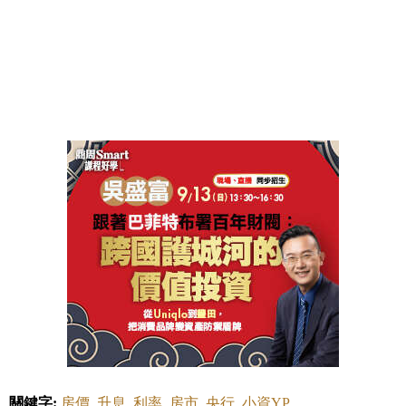
關鍵字:
房價
升息
利率
房市
央行
小資YP