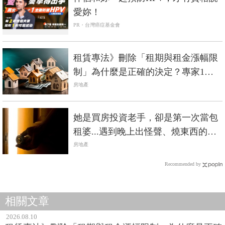
愛妳！
PR・台灣癌症基金會
租賃專法》刪除「租期與租金漲幅限
制」為什麼是正確的決定？專家1分
鐘解惑
房地產
她是買房投資老手，卻是第一次當包
租婆...遇到晚上出怪聲、燒東西的怪
房客，最後還...
房地產
Recommended by
相關文章
2026.08.10