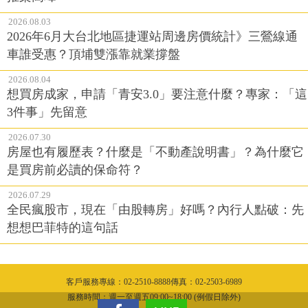
2026.08.03
2026年6月大台北地區捷運站周邊房價統計》三鶯線通
車誰受惠？頂埔雙漲靠就業撐盤
2026.08.04
想買房成家，申請「青安3.0」要注意什麼？專家：「這
3件事」先留意
2026.07.30
房屋也有履歷表？什麼是「不動產說明書」？為什麼它
是買房前必讀的保命符？
2026.07.29
全民瘋股市，現在「由股轉房」好嗎？內行人點破：先
想想巴菲特的這句話
客戶服務專線：02-2510-8888傳真：02-2503-6989
服務時間：週一至週五09:00~18:00 (例假日除外)