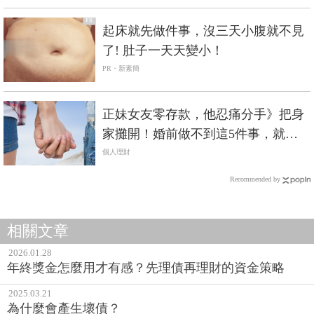
PR
起床就先做件事，沒三天小腹就不見
了! 肚子一天天變小！
PR・新素簡
正妹女友零存款，他忍痛分手》把身
家攤開！婚前做不到這5件事，就別
在一起
個人理財
Recommended by
相關文章
2026.01.28
年終獎金怎麼用才有感？先理債再理財的資金策略
2025.03.21
為什麼會產生壞債？