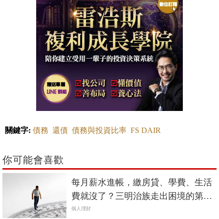
關鍵字:
債務
還債
債務與投資比率
FS DAIR
你可能會喜歡
每月薪水進帳，繳房貸、學費、生活
費就沒了？三明治族走出困境的第一
步是「這件事」
個人理財