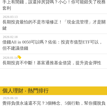
手上有閒錢，該還掉房貸嗎？小心！你可能錯失了稅務
套利
2026.03.13
長期投資最怕的不是市場修正！「現金流管理」才是關
鍵
2026.02.18
借錢All in 0050可以嗎？佑佑：投資市值型ETF可以，
但不建議借錢
2026.01.14
長期投資不中斷！基富通推基金借貸，提升資金彈性
個人理財 ‧ 熱門排行
2026.06.10
覺得負債永遠還不完？3個轉念、5個行動，幫你擺脫負