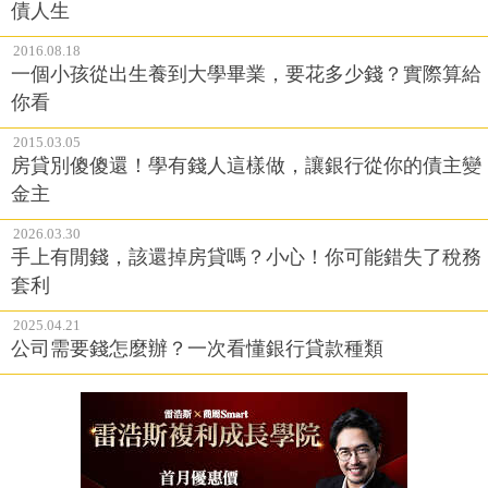
債人生
2016.08.18
一個小孩從出生養到大學畢業，要花多少錢？實際算給
你看
2015.03.05
房貸別傻傻還！學有錢人這樣做，讓銀行從你的債主變
金主
2026.03.30
手上有閒錢，該還掉房貸嗎？小心！你可能錯失了稅務
套利
2025.04.21
公司需要錢怎麼辦？一次看懂銀行貸款種類