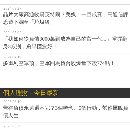
2024.09.27
晶片大廠高通收購英特爾？美媒：一旦成真，高通信評
恐遭下調至「垃圾級」
2024.05.02
「我如何從負債3000萬到成為自己的富一代...」掌握翻
身3原則，愈早懂愈好！
2024.04.19
多重利空罩頂，空軍回馬槍台股爆量下殺774點！
個人理財 ‧ 今日最新
2026.06.10
覺得負債永遠還不完？3個轉念、5個行動，幫你擺脫負
債人生
2026.03.30