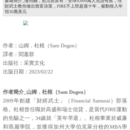
書籍簡介_懂用錢，愈活愈富有：全球9,000萬人見證有效，理
財武士教你做出致富決策，FIRE不上班超過十年，被動收入年
領30萬美元
作者：山姆．杜根（Sam Dogen）
譯者：閻蕙群
出版社：采實文化
出版日期：2023/02/22
作者簡介_山姆．杜根（Sam Dogen）
2009年創建「財經武士」（Financial Samurai）部落
格。杜根曾任職於高盛和瑞士信貸，是當代FIRE運動
的先驅之一，34歲就「英年早退」。杜根畢業於威廉
和瑪麗學院，並獲得加州大學伯克萊分校的MBA學