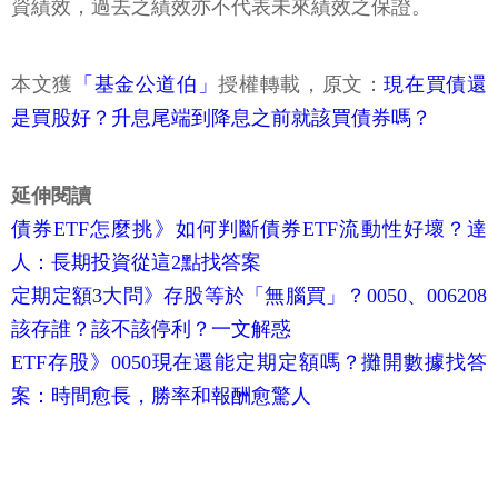
資績效，過去之績效亦不代表未來績效之保證。
本文獲
「基金公道伯」
授權轉載，原文：
現在買債還
是買股好？升息尾端到降息之前就該買債券嗎？
延伸閱讀
債券ETF怎麼挑》如何判斷債券ETF流動性好壞？達
人：長期投資從這2點找答案
定期定額3大問》存股等於「無腦買」？0050、006208
該存誰？該不該停利？一文解惑
ETF存股》0050現在還能定期定額嗎？攤開數據找答
案：時間愈長，勝率和報酬愈驚人