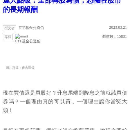
達人點破：全部轉股為債，恐犧牲股市
的長期報酬
2023.03.21
ETF基金公道伯
撰文者
瀏覽數：
15831
專欄
ETF基金公道伯
圖片來源：達志影像
現在買債還是買股好？升息尾端到降息之前就該買債
券嗎？一個理由真的可以買，一個理由讓你當冤大
頭！