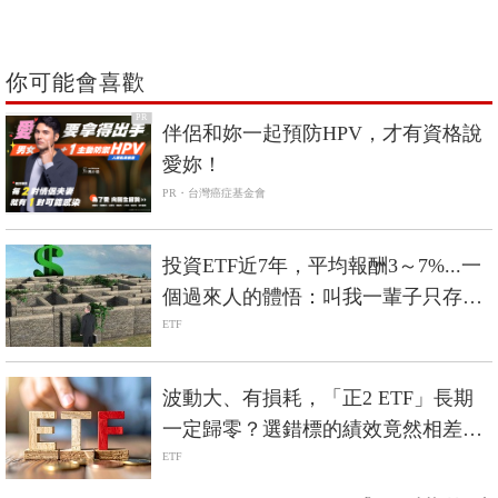
你可能會喜歡
PR
伴侶和妳一起預防HPV，才有資格說
愛妳！
PR・台灣癌症基金會
投資ETF近7年，平均報酬3～7%...一
個過來人的體悟：叫我一輩子只存台
積電，我還真的不敢
ETF
波動大、有損耗，「正2 ETF」長期
一定歸零？選錯標的績效竟然相差5
倍？
ETF