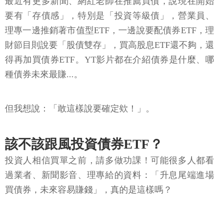
最近有更多新聞、網紅老師在推薦買債，說現在開始
要有「存債感」，特別是「投資等級債」，營業員、
理專一邊推銷著市值型ETF，一邊說要配債券ETF，理
財節目則說要「股債雙存」，買高股息ETF還不夠，還
得再加買債券ETF。YT影片都在介紹債券是什麼、哪
種債券未來最賺...。
但我想說：「敢這樣說要確定欸！」。
該不該跟風投資債券ETF？
投資人相信買單之前，請多做功課！可能很多人都看
過業者、新聞影音、理專給的資料：「升息尾端進場
買債券，未來容易賺錢」，真的是這樣嗎？