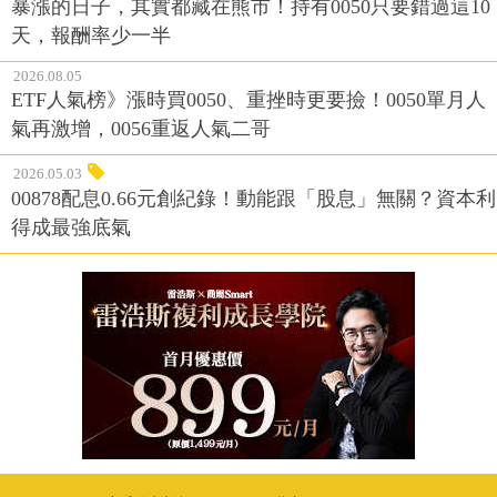
暴漲的日子，其實都藏在熊市！持有0050只要錯過這10
天，報酬率少一半
2026.08.05
ETF人氣榜》漲時買0050、重挫時更要撿！0050單月人
氣再激增，0056重返人氣二哥
2026.05.03
00878配息0.66元創紀錄！動能跟「股息」無關？資本利
得成最強底氣