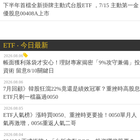
下半年首檔全新掛牌主動式台股ETF ，7/15 主動第一金
優股息00408A上市
ETF ‧ 今日最新
2026.08.06
帳面獲利落袋才安心！理財專家揭密「9%攻守兼備」投
資術 留意8/10關鍵日
2026.08.06
7月回顧》韓股狂瀉22%竟還是績效冠軍？重挫時高股息
ETF只剩一檔贏過0050
2026.08.05
ETF人氣榜》漲時買0050、重挫時更要撿！0050單月人
氣再激增，0056重返人氣二哥
2026.08.04