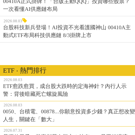
00410A正式掛牌！「台版主動QQQ」投資哪些股票？
一次看懂AI供應鏈布局
2026.08.03
台股科技新兵登場！AI投資不光看護國神山 00410A主
動式ETF布局科技供應鏈 8/3掛牌上市
ETF ‧ 熱門排行
2026.08.03
ETF愈跌愈買，成台股大跌時的定海神針？內行人示
警：背後暗藏死亡螺旋風險
2026.08.03
0050、台積電、00878...你願意投資多少錢？真正想改變
人生，關鍵在「數大」
2026.07.31