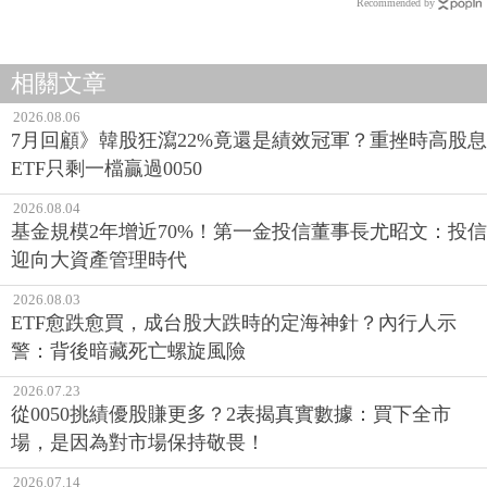
Recommended by
相關文章
2026.08.06
7月回顧》韓股狂瀉22%竟還是績效冠軍？重挫時高股息
ETF只剩一檔贏過0050
2026.08.04
基金規模2年增近70%！第一金投信董事長尤昭文：投信
迎向大資產管理時代
2026.08.03
ETF愈跌愈買，成台股大跌時的定海神針？內行人示
警：背後暗藏死亡螺旋風險
2026.07.23
從0050挑績優股賺更多？2表揭真實數據：買下全市
場，是因為對市場保持敬畏！
2026.07.14