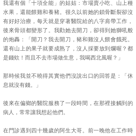
我還有個「十項全能」的姑姑：市場賣小吃、山上種
水果，還能餵雞和養豬。很久以前她的鎖骨斷裂卻沒
有好好治療，每天就是穿著醫院給的八字肩帶工作，
後來骨頭都變形了。我勸她去開刀，卻得到她獅吼般
的炮轟：「開刀？我去開刀，豬和雞沒人餵會餓死。
還有山上的果子就要成熟了，沒人採要放到爛喔？都
是錢欸！而且不去市場做生意，我喝西北風喔？」
那時候我並不曉得其實他們沒說出口的回答是：「休
息就沒有錢。」
後來在偏鄉的醫院服務了一段時間，在那裡接觸到的
病人，常常讓我想起他們。
在門診遇到四十幾歲的阿生大哥。前一晚他在工作時