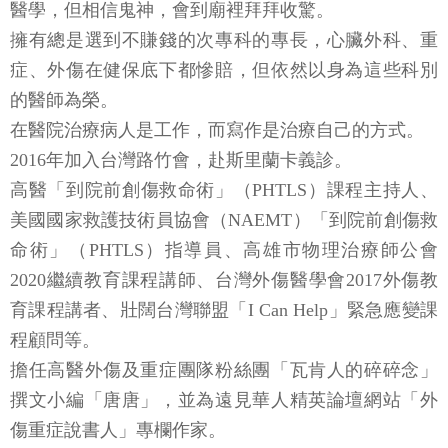
醫學，但相信鬼神，會到廟裡拜拜收驚。
擁有總是選到不賺錢的次專科的專長，心臟外科、重
症、外傷在健保底下都慘賠，但依然以身為這些科別
的醫師為榮。
在醫院治療病人是工作，而寫作是治療自己的方式。
2016年加入台灣路竹會，赴斯里蘭卡義診。
高醫「到院前創傷救命術」（PHTLS）課程主持人、
美國國家救護技術員協會（NAEMT）「到院前創傷救
命術」（PHTLS）指導員、高雄市物理治療師公會
2020繼續教育課程講師、台灣外傷醫學會2017外傷教
育課程講者、壯闊台灣聯盟「I Can Help」緊急應變課
程顧問等。
擔任高醫外傷及重症團隊粉絲團「瓦肯人的碎碎念」
撰文小編「唐唐」，並為遠見華人精英論壇網站「外
傷重症說書人」專欄作家。