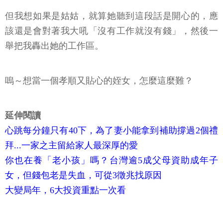
但我想如果是姑姑，就算她聽到這段話是開心的，應
該還是會對著我大吼「沒有工作就沒有錢」，然後一
舉把我轟出她的工作區。
嗚～想當一個孝順又貼心的姪女，怎麼這麼難？
延伸閱讀
心跳每分鐘只有40下，為了妻小能拿到補助撐過2個禮
拜...一家之主留給家人最深厚的愛
你也在養「老小孩」嗎？台灣逾5成父母資助成年子
女，但錢包老是失血，可從3徵兆找原因
大變局年，6大投資重點一次看