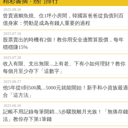
精彩書摘 ‧ 熱門排行
2025.09.26
曾賣過鯛魚燒、住1坪小房間，韓國富爸爸從負債到百
億身家：勞動是成為有錢人重要的過程
2025.07.16
股票賣出的時機有2個！教你用安全邊際算股價，每年
穩穩賺15%
2025.07.28
收入有限、支出無限...上有老、下有小如何理財？教你
每個月至少存下「這數字」
2025.06.27
他5年從0到500萬...5000元就能開始！新手和小資族最適
合「這方法」
2025.06.26
記帳不用記錄每筆開銷...5步驟脫離月光族！「無痛存錢
法」教你存下第1筆錢