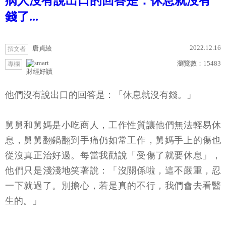
病人沒有說出口的回答是：休息就沒有
錢了...
2022.12.16
唐貞綾
撰文者
瀏覽數：
15483
專欄
財經好讀
他們沒有說出口的回答是：「休息就沒有錢。」
舅舅和舅媽是小吃商人，工作性質讓他們無法輕易休
息，舅舅翻鍋翻到手痛仍如常工作，舅媽手上的傷也
從沒真正治好過。每當我勸說「受傷了就要休息」，
他們只是淺淺地笑著說：「沒關係啦，這不嚴重，忍
一下就過了。別擔心，若是真的不行，我們會去看醫
生的。」