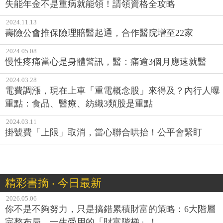
失能年金不是重病就能領！請領資格全攻略
2024.11.13
壽險公會推保險理賠醫起通，合作醫院增至22家
2024.05.08
慢性疼痛當心是身體警訊，醫：痛逾3個月應速就醫
2024.03.28
電費調漲，現在上車「重電概念股」來得及？內行人曝
重點：食品、醫療、紡織3類股是重點
2024.03.11
掛號費「上限」取消，當心聯合哄抬！公平會緊盯
精彩書摘 ‧ 今日最新
2026.05.06
你不是不夠努力，只是搞錯累積財富的策略：6大階層
完整布局、一生受用的「財富階梯」！