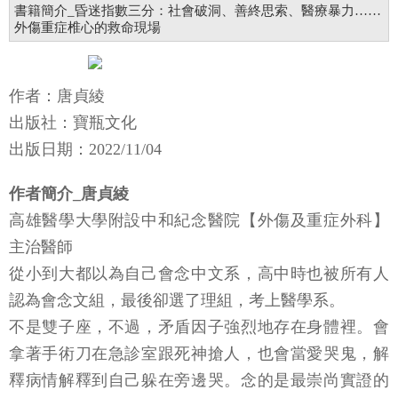
書籍簡介_昏迷指數三分：社會破洞、善終思索、醫療暴力……
外傷重症椎心的救命現場
作者：唐貞綾
出版社：寶瓶文化
出版日期：2022/11/04
作者簡介_唐貞綾
高雄醫學大學附設中和紀念醫院【外傷及重症外科】
主治醫師
從小到大都以為自己會念中文系，高中時也被所有人
認為會念文組，最後卻選了理組，考上醫學系。
不是雙子座，不過，矛盾因子強烈地存在身體裡。會
拿著手術刀在急診室跟死神搶人，也會當愛哭鬼，解
釋病情解釋到自己躲在旁邊哭。念的是最崇尚實證的