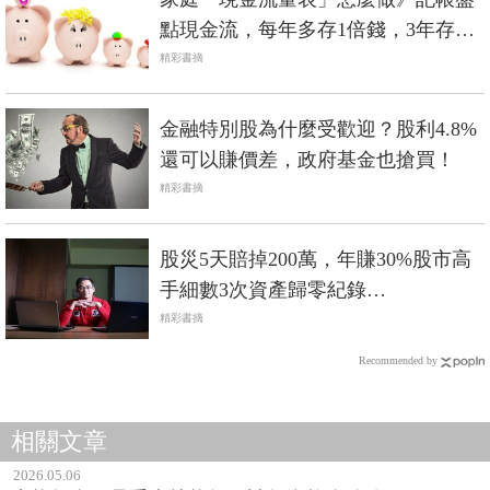
點現金流，每年多存1倍錢，3年存下
150萬
精彩書摘
金融特別股為什麼受歡迎？股利4.8%
還可以賺價差，政府基金也搶買！
精彩書摘
股災5天賠掉200萬，年賺30%股市高
手細數3次資產歸零紀錄…
精彩書摘
Recommended by
相關文章
2026.05.06