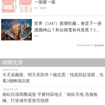
一個瘦一個
PR・新素簡
世界（5347）股價狂飆，會是下一座
護國神山？和台積電有何差異？3分
鐘剖析
股票
Recommended by
相關文章
2026.07.24
今天追飆股、明天吞跌停？楊忠憲：找底部起漲股，先
看2個轉強訊號
2026.07.24
南紡百億商圈成形 平實特區地王「南紡天地 浩瀚無
極」打造城市度假宅指標