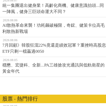
2026.08.07
統一集團退出健身業！高齡化商機、健康意識抬頭...同
一陣風，健身三巨頭命運大不同？
2026.08.06
AI散熱革命來襲！功耗飆破極限，奇鋐、健策卡位高毛
利散熱新戰場
2026.08.06
7月回顧》韓股狂瀉22%竟還是績效冠軍？重挫時高股息
ETF只剩一檔贏過0050
2026.08.05
穩懋、宏捷科、全新...PA三雄搶攻光通訊與低軌衛星的
黃金年代
股票 ‧ 熱門排行