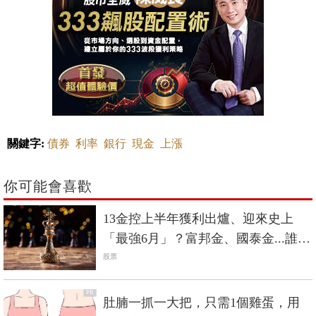
關鍵字:
債券
利率
銀行
現金
上漲
你可能會喜歡
13金控上半年獲利出爐、迎來史上
「最強6月」？富邦金、國泰金...誰最
會賺？
股票
PR
肚腩一抓一大把，只需1個雞蛋，用