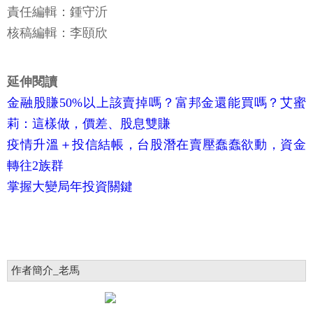
責任編輯：鍾守沂
核稿編輯：李頤欣
延伸閱讀
金融股賺50%以上該賣掉嗎？富邦金還能買嗎？艾蜜
莉：這樣做，價差、股息雙賺
疫情升溫＋投信結帳，台股潛在賣壓蠢蠢欲動，資金
轉往2族群
掌握大變局年投資關鍵
作者簡介_老馬