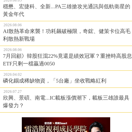
2026.08.05
穩懋、宏捷科、全新...PA三雄搶攻光通訊與低軌衛星的
黃金年代
2026.08.06
AI散熱革命來襲！功耗飆破極限，奇鋐、健策卡位高毛
利散熱新戰場
2026.08.06
7月回顧》韓股狂瀉22%竟還是績效冠軍？重挫時高股息
ETF只剩一檔贏過0050
2026.04.02
磷化銦成稀缺物資，「5台廠」坐收戰略紅利
2026.07.27
欣興、景碩、南電...IC載板漲價潮下，載板三雄誰最具
爆發力？