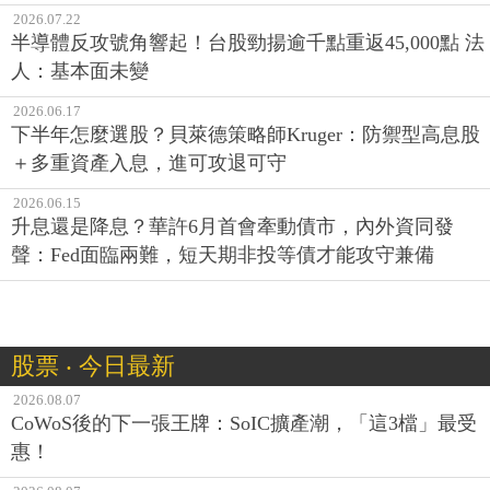
2026.07.22
半導體反攻號角響起！台股勁揚逾千點重返45,000點 法
人：基本面未變
2026.06.17
下半年怎麼選股？貝萊德策略師Kruger：防禦型高息股
＋多重資產入息，進可攻退可守
2026.06.15
升息還是降息？華許6月首會牽動債市，內外資同發
聲：Fed面臨兩難，短天期非投等債才能攻守兼備
股票 ‧ 今日最新
2026.08.07
CoWoS後的下一張王牌：SoIC擴產潮，「這3檔」最受
惠！