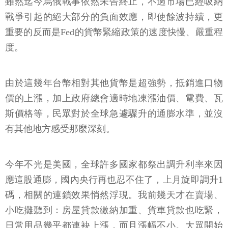
雖然迄今烏俄戰事依然未告終止，不過市場已經吸納
戰爭引起的絕大部分的負面效應，即使餘波持續，更
重要的反而是Fed的貨幣緊縮政策的速度快慢、嚴重程
度。
由於這幾年台幣相對其他貨幣是超強勢，抵銷進口物
價的上漲，加上政府總會適時地凍漲油價、電費、瓦
斯價格等，民眾對於全球急遽驟升的通膨水準，並沒
有其他地方感受那麼深刻。
今年不光是美國，全球許多國家都祭出調升利率來因
應這股通膨，國內央行再也忍不住了，上月旋即調升1
碼，相關的連鎖效果悄然浮現。我前幾天才在賣場、
小吃攤聽到：房屋貸款繳納加重、貨車貸款也吃緊，
日常用品幾乎都連袂上漲，而且漲幅不小。大眾開始