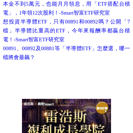
本金不到5萬元，也能月月領息，用「ETF搭配台積
電」，1年領12次股利！-Smart智富ETF研究室
想投資半導體ETF，只有00891和00892嗎？公開「7
檔」半導體比重高的ETF，今年來報酬率都贏台積
電！-Smart智富ETF研究室
00891、00892及00881等「半導體ETF」怎麼選，哪一
檔將會最飆？