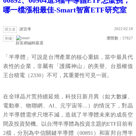
00892、00904這3檔半導體ETF怎麼挑，
哪一檔漲相最佳-Smart智富ETF研究室
2022.02.18
謝宜孝
撰文者
瀏覽數：
57827
專欄
財富網編輯嚴選
「半導體」可說是台灣產業的核心重鎮，當中最具代
表性的企業，非屬有「護國神山」的美譽、台股權值
王台積電（2330）不可，其重要性可見一斑。
在全球晶片荒持續延燒，科技日新月異（如大數據、
電動車、物聯網、AI、元宇宙等...）的情況下，對晶
片半導體需求只增不減，造就了半導體未來的成長空
間及投資契機。以台灣半導體為投資主題的ETF目前有
2檔，分別為中信關鍵半導體（00891）和富邦台灣半