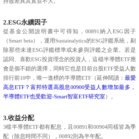
持股差異其實並不大。
2.ESG永續因子
從基金公開說明書中可得知，00891納入ESG因子
（Smart beta），運用Sustainalytics的ESG評鑑系統，剔
除那些未達ESG評鑑標準或未參與評鑑之企業。若是
認同、喜歡ESG投資理念的投資人，這檔半導體ETF應
會是個不錯的選擇，同時它也是目前台股ETF受益人數
排行前10中，唯一進榜的半導體ETF（延伸閱讀：
最愛
高息ETF？富邦特選高股息00900受益人數增加最多，
半導體ETF也受歡迎-Smart智富ETF研究室
）。
3.收益分配
3檔半導體ETF都有配息，且00891和00904同樣皆為季
配（除息時間不同），00892則為半年配。