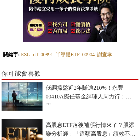
關鍵字:
ESG
etf
00891
半導體ETF
00904
謝宜孝
你可能會喜歡
低調操盤近2年賺逾210%！永豐
00410A擬任基金經理人周力行：
「我只買，連自己都想抱的公司。」
ETF
高股息ETF落後補漲行情來了？股添
樂分析師：「這類高股息」績效不見