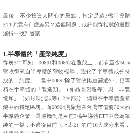
最後，不少投資人關心的重點，肯定是這3檔半導體
ETF究竟有什麽差異？這個問題，或許能從指數的選股
邏輯中找到答案。
1.半導體的「產業純度」
從表3中可知，00891和00892在選股上，都有至少50%
營收得來自半導體的營收標準，強化了半導體成分持
股的「純度」，當中00892除了營收比重篩選外，更專
精在半導體的「製造類」（如晶圓製造等）與「非製
造類」（如封裝測試等）2大部分，偏重在半導體產業
鏈中的特定區塊。而00904則聚焦在台灣市值前30大的
半導體企業，選股機制是目前3檔半導體ETF中最為單
純的一檔，不過從目前（上表2）的前10大成分來看，