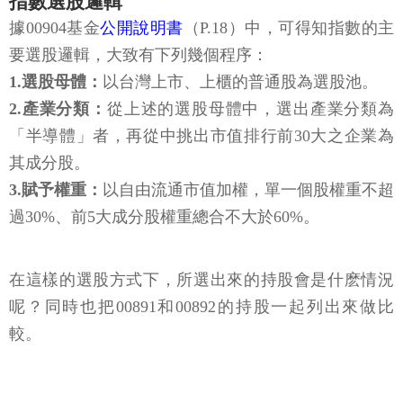
指數選股邏輯
據00904基金
公開說明書
（P.18）中，可得知指數的主
要選股邏輯，大致有下列幾個程序：
1.選股母體：
以台灣上市、上櫃的普通股為選股池。
2.產業分類：
從上述的選股母體中，選出產業分類為
「半導體」者，再從中挑出市值排行前30大之企業為
其成分股。
3.賦予權重：
以自由流通市值加權，單一個股權重不超
過30%、前5大成分股權重總合不大於60%。
在這樣的選股方式下，所選出來的持股會是什麽情況
呢？同時也把00891和00892的持股一起列出來做比
較。