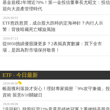
基金規模2年增近70%！第一金投信董事長尤昭文：投信
迎向大資產管理時代
2026.08.03
ETF愈跌愈買，成台股大跌時的定海神針？內行人示
警：背後暗藏死亡螺旋風險
2026.07.23
從0050挑績優股賺更多？2表揭真實數據：買下全市
場，是因為對市場保持敬畏！
ETF ‧ 今日最新
2026.08.06
帳面獲利落袋才安心！理財專家揭密「9%攻守兼備」投
資術 留意8/10關鍵日
2026.08.06
7月回顧》韓股狂瀉22%竟還是績效冠軍？重挫時高股息