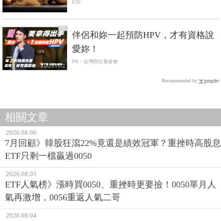
得輸大盤
ETF
PR
伴侶和妳一起預防HPV，才有資格說
愛妳！
PR・台灣癌症基金會
Recommended by
相關文章
2026.08.06
7月回顧》韓股狂瀉22%竟還是績效冠軍？重挫時高股息
ETF只剩一檔贏過0050
2026.08.05
ETF人氣榜》漲時買0050、重挫時更要撿！0050單月人
氣再激增，0056重返人氣二哥
2026.08.04