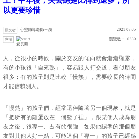
上！中年後，失去總是比得到還多，所
以更要珍惜
2021.08.05
心靈輔導老師王漪
撰文者
瀏覽數：
10389
專欄
愛長照
人，從很小的時候，關於交友的傾向就會漸漸顯露，
有的小孩很「自來熟」，容易跟人打交道，看似朋友
很多；有的孩子則是比較「慢熱」，需要較長的時間
才能信賴別人。
「慢熱」的孩子們，經常還伴隨著另一個現象，就是
「把所有的雞蛋放在一個籃子裡」，跟某個人成為朋
友之後，很專一、占有欲很強，如果他認準的那個朋
友對其他人好一點，可能這個「專一」的孩子已經感