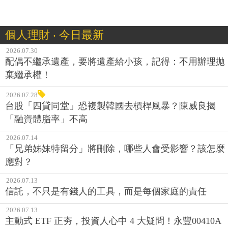
個人理財 ‧ 今日最新
2026.07.30
配偶不繼承遺產，要將遺產給小孩，記得：不用辦理拋
棄繼承權！
2026.07.28
台股「四貸同堂」恐複製韓國去槓桿風暴？陳威良揭
「融資體脂率」不高
2026.07.14
「兄弟姊妹特留分」將刪除，哪些人會受影響？該怎麼
應對？
2026.07.13
信託，不只是有錢人的工具，而是每個家庭的責任
2026.07.13
主動式 ETF 正夯，投資人心中 4 大疑問！永豐00410A