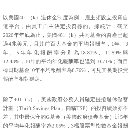
以美國401（k）退休金制度為例，雇主須設立投資自
選平台，由員工自主決定投資標的。據統計，截至
2020年年底為止，美國401（k）共同基金的資產已超
過4兆美元，且其前百大基金的平均報酬率，1年、3
年、5年年化報酬率分別為18.81%、11.59%與
12.43%，10年的平均年化報酬率也達到10.71%；而目
標日期基金10年平均報酬率為8.76%，可見其長期投資
報酬率相對穩定。
除了401（k），美國政府公務人員確定提撥退休儲蓄
計畫（Thrift Savings Plan，簡稱TSP）的投資績效亦不
差，其中最保守的G基金（美國政府債券基金）近5年
的平均年化報酬率為2.05%，3檔股票型指數基金報酬