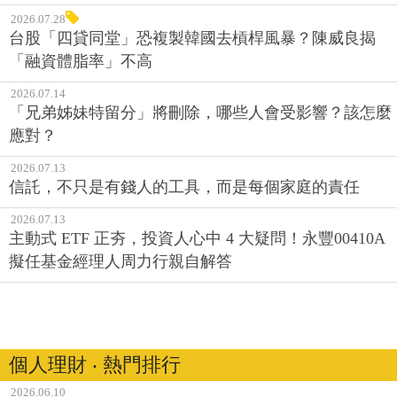
2026.07.28
台股「四貸同堂」恐複製韓國去槓桿風暴？陳威良揭
「融資體脂率」不高
2026.07.14
「兄弟姊妹特留分」將刪除，哪些人會受影響？該怎麼
應對？
2026.07.13
信託，不只是有錢人的工具，而是每個家庭的責任
2026.07.13
主動式 ETF 正夯，投資人心中 4 大疑問！永豐00410A
擬任基金經理人周力行親自解答
個人理財 ‧ 熱門排行
2026.06.10