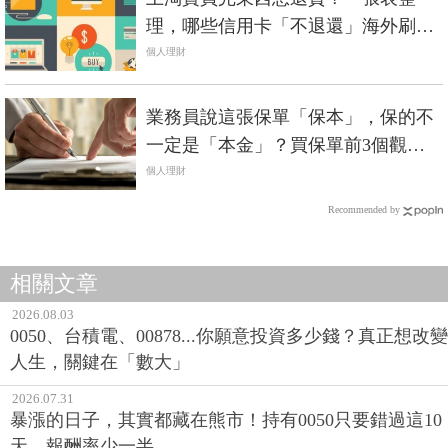
理，哪些信用卡「不退還」海外刷卡
手續費
個人理財
業務員說這張保單「保本」，保的不
一定是「本金」？買保單前3個觀念
一定要懂！
個人理財
Recommended by
相關文章
2026.08.03
0050、台積電、00878...你願意投資多少錢？真正想改變
人生，關鍵在「數大」
2026.07.31
暴漲的日子，其實都藏在熊市！持有0050只要錯過這10
天，報酬率少一半