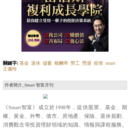
關鍵字:
基金
退休
儲蓄
報酬率
勞工
勞退
疫情
smart
王儷玲
作者簡介_Smart 智富月刊
《Smart智富》成立於1998年，提供股票、基金、期
權、黃金、外幣、債市、房地產、保險、退休規劃、
消費觀念等投資理財領域的知識、情報與課程服務。