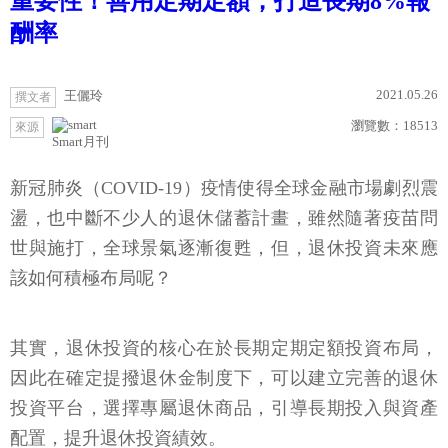
重要性！善用定期定額，打造長期8%報
酬率
2021.05.26
王儷玲
撰文者
瀏覽數：
18513
來源
Smart月刊
新冠肺炎（COVID-19）疫情使得全球金融市場劇烈震
盪，也中斷不少人的退休儲蓄計畫，雖然隨著疫苗問
世與施打，全球景氣逐漸復甦，但，退休投資未來應
該如何積極布局呢？
其實，退休投資的核心在於長期定期定額投資布局，
因此在確定提撥退休金制度下，可以建立完善的退休
投資平台，選擇專屬退休商品，引導長期投入與資產
配置，提升退休投資績效。