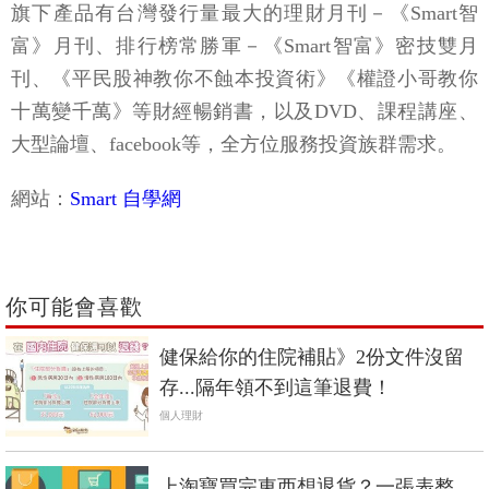
旗下產品有台灣發行量最大的理財月刊－《Smart智
富》月刊、排行榜常勝軍－《Smart智富》密技雙月
刊、《平民股神教你不蝕本投資術》《權證小哥教你
十萬變千萬》等財經暢銷書，以及DVD、課程講座、
大型論壇、facebook等，全方位服務投資族群需求。
網站：
Smart 自學網
你可能會喜歡
健保給你的住院補貼》2份文件沒留
存...隔年領不到這筆退費！
個人理財
上淘寶買完東西想退貨？一張表整