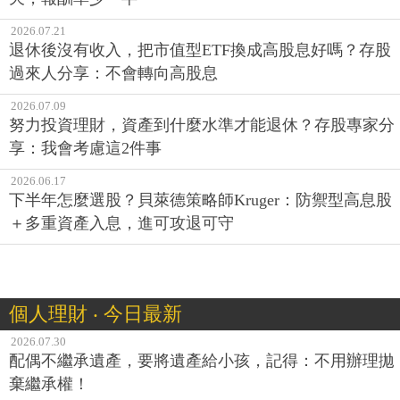
2026.07.21
退休後沒有收入，把市值型ETF換成高股息好嗎？存股
過來人分享：不會轉向高股息
2026.07.09
努力投資理財，資產到什麼水準才能退休？存股專家分
享：我會考慮這2件事
2026.06.17
下半年怎麼選股？貝萊德策略師Kruger：防禦型高息股
＋多重資產入息，進可攻退可守
個人理財 ‧ 今日最新
2026.07.30
配偶不繼承遺產，要將遺產給小孩，記得：不用辦理拋
棄繼承權！