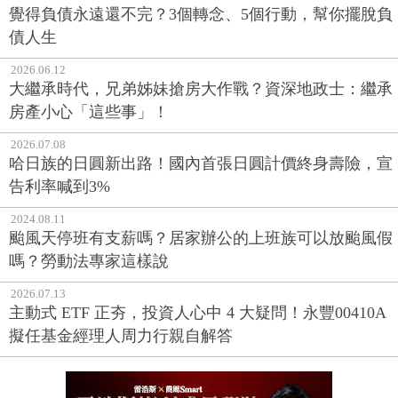
覺得負債永遠還不完？3個轉念、5個行動，幫你擺脫負
債人生
2026.06.12
大繼承時代，兄弟姊妹搶房大作戰？資深地政士：繼承
房產小心「這些事」！
2026.07.08
哈日族的日圓新出路！國內首張日圓計價終身壽險，宣
告利率喊到3%
2024.08.11
颱風天停班有支薪嗎？居家辦公的上班族可以放颱風假
嗎？勞動法專家這樣說
2026.07.13
主動式 ETF 正夯，投資人心中 4 大疑問！永豐00410A
擬任基金經理人周力行親自解答