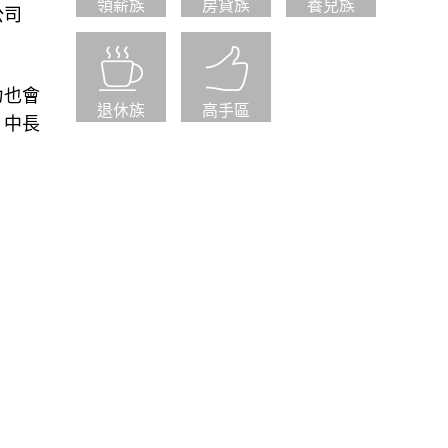
領薪族
房貸族
養兒族
公司
力也會
退休族
高手區
，中長