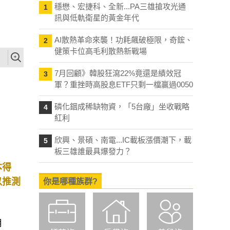
穩懋、宏捷科、全新...PA三雄搶攻光通
1
訊與低軌衛星的黃金年代
AI散熱革命來襲！功耗飆破極限，奇鋐、
2
健策卡位高毛利散熱新戰場
7月回顧》韓股狂瀉22%竟還是績效冠
3
軍？重挫時高股息ETF只剩一檔贏過0050
磷化銦成稀缺物資，「5台廠」坐收戰略
4
紅利
欣興、景碩、南電...IC載板漲價潮下，載
5
板三雄誰最具爆發力？
本得
以推測
你是哪種族群?
用