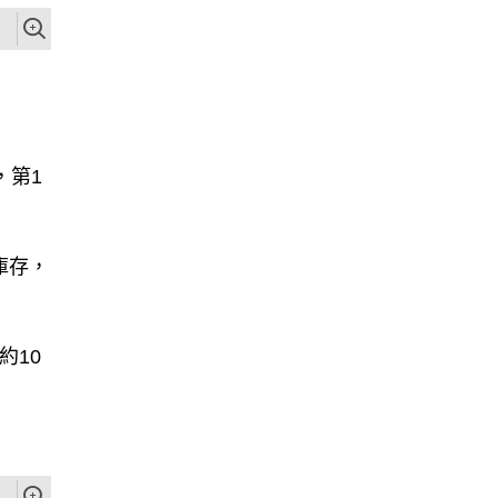
，第1
庫存，
約10