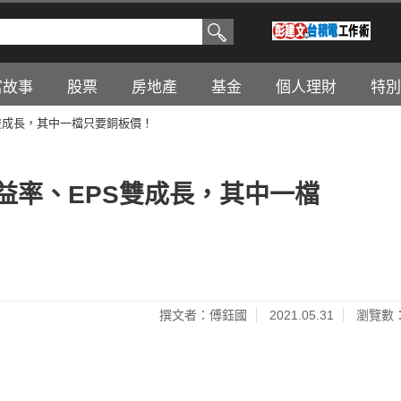
富故事
股票
房地產
基金
個人理財
特別
雙成長，其中一檔只要銅板價！
益率、EPS雙成長，其中一檔
撰文者：傅鈺國
2021.05.31
瀏覽數：