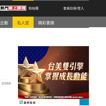
粉絲團
會員註冊
/
登入
企劃
名人堂
精彩書摘
32668