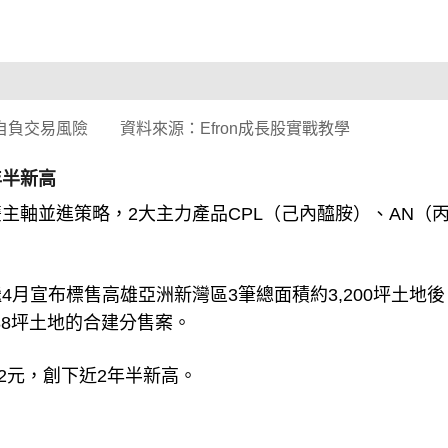
負交易風險 資料來源：Efron成長股實戰教學
年半新高
主軸並進策略，2大主力產品CPL（己內醯胺）、AN（
月宣布標售高雄亞洲新灣區3筆總面積約3,200坪土地後
88坪土地的合建分售案。
0.2元，創下近2年半新高。