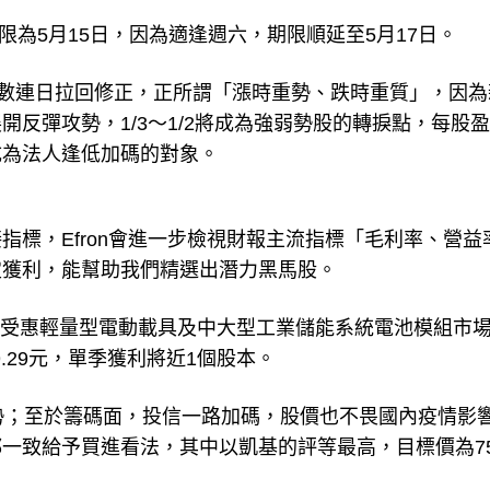
限為5月15日，因為適逢週六，期限順延至5月17日。
指數連日拉回修正，正所謂「漲時重勢、跌時重質」，因為
反彈攻勢，1/3～1/2將成為強弱勢股的轉捩點，每股
成為法人逢低加碼的對象。
指標，Efron會進一步檢視財報主流指標「毛利率、營益
定獲利，能幫助我們精選出潛力黑馬股。
為例，受惠輕量型電動載具及中大型工業儲能系統電池模組市
9.29元，單季獲利將近1個股本。
勢；至於籌碼面，投信一路加碼，股價也不畏國內疫情影
一致給予買進看法，其中以凱基的評等最高，目標價為75