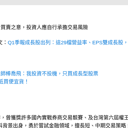
介買賣之意，投資人應自行承擔交易風險
文：
Q1季報成長股出列：這29檔營益率、EPS雙成長股
程師棒喬飛：我投資不投機，只買成長型股票
低買便宜貨！
作，曾獲獎許多國內實戰券商交易競賽、及台灣第六屆權
理工科背景出身，勇於嘗試金融領域，擅長短、中期交易策略 !