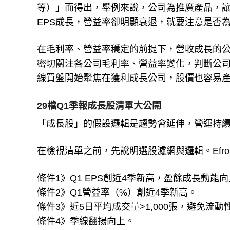
等）」而得出，舉例來說，公司為推廣產品，
EPS成長，營益率卻明顯衰退，就要注意是否
在毛利率、營益率穩定的前提下，營收成長的公
密切關注各公司毛利率、營益率變化，判斷公
線買盤開始聚焦在獲利成長公司，股價也容易
29檔Q1季報成長股清單大公開
「成長股」的假設邏輯是趨勢會延伸，營運持
在檢視清單之前，先說明選股濾網與邏輯。Efr
條件1》Q1 EPS創近4季新高，盈餘成長動能
條件2》Q1營益率（%）創近4季新高。
條件3》近5日平均成交量>1,000張，避免流動
條件4》季線翻揚向上。