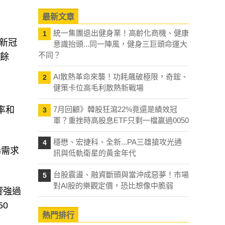
最新文章
統一集團退出健身業！高齡化商機、健康
1
新冠
意識抬頭...同一陣風，健身三巨頭命運大
不同？
盈餘
AI散熱革命來襲！功耗飆破極限，奇鋐、
2
健策卡位高毛利散熱新戰場
率和
7月回顧》韓股狂瀉22%竟還是績效冠
3
軍？重挫時高股息ETF只剩一檔贏過0050
穩懋、宏捷科、全新...PA三雄搶攻光通
4
場需求
訊與低軌衛星的黃金年代
台股震盪、融資斷頭與當沖成惡夢！市場
5
對AI股的樂觀定價，恐比想像中脆弱
響強過
0
熱門排行