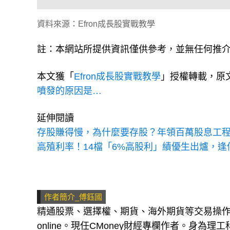
資料來源：Efron成長股實戰教學
註：本網站所提供資訊僅供參考，並無任何推
本文獲「
Efron成長股實戰教學
」授權轉載，原
噴發的原因是…
延伸閱讀
存股賺得慢，為什麼要存股？年領百萬股息工
高殖利率！14檔「6%高股利」績優生出爐，逢
作者簡介_傅鈺國
精通股票、選擇權、期貨、海外期貨等交易操
online。現任CMoney財經專欄作者。身為