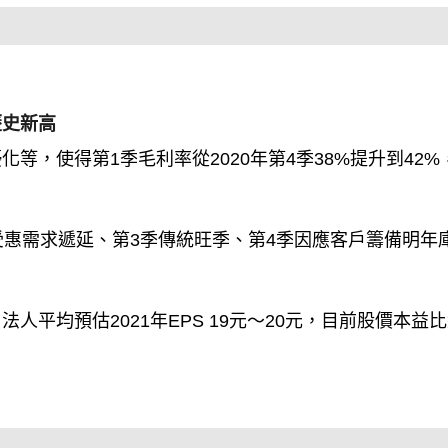
歷史新高
，使得第1季毛利率從2020年第4季38%提升到42%
受惠需求遞延、第3季傳統旺季、第4季因應客戶籌備明年
平均預估2021年EPS 19元～20元，目前股價本益比