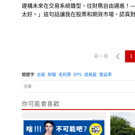
建構未來在交易系統雛型，往財務自由邁進！─
太好。」這句話讓我在股票和期貨市場，認真
第一頁
1
關鍵字:
台股
財報
毛利率
EPS
成長股
營益率
分享:
你可能會喜歡