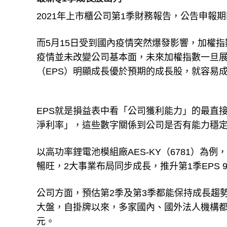
2021年上市櫃公司第1季財務報告，公告申報期
而5月15日受到國內疫情突然爆發影響，加權
疫情並未改變公司基本面，未來加權指數一旦展開
（EPS）明顯成長優於預期的成長股，就容易
EPS就是損益表中看「公司獲利能力」的最直接
淨利率」，這些數字關係到公司是否有能力穩
以高功率鋰電池模組廠AES-KY（6781）
暢旺，2大事業布局同步成長，推升第1季EPS 
公司方面，預估第2季及第3季都能保持成長趨
大盤，自掛牌以來，多家國內、國外法人機構都
元。