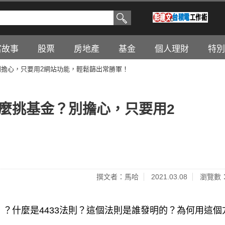
富故事
股票
房地產
基金
個人理財
特別
別擔心，只要用2網站功能，輕鬆篩出常勝軍！
怎麼挑基金？別擔心，只要用2
撰文者：馬哈
2021.03.08
瀏覽數：
」？什麼是4433法則？這個法則是誰發明的？為何用這個