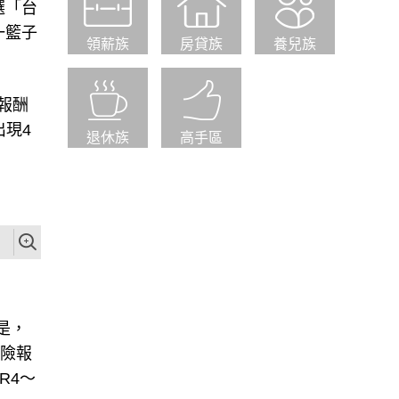
選「台
一籃子
領薪族
房貸族
養兒族
報酬
出現4
退休族
高手區
是，
風險報
R4～