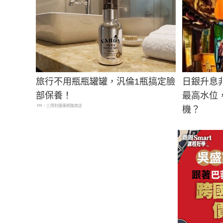
旅行不用瓶瓶罐罐，汎倫1瓶搞定臉
日銀升息
部保養！
最高水位
PR・三得利健康網路商店
機？