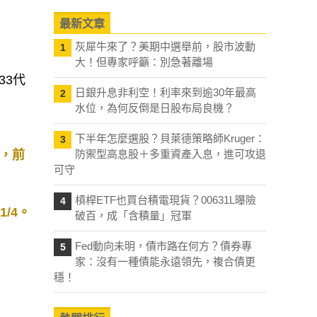
最新文章
灰犀牛來了？美期中選舉前，股市波動
1
大！但專家呼籲：別急著離場
33代
日銀升息非利空！利率來到逾30年最高
2
水位，為何反倒是日股布局良機？
下半年怎麼選股？貝萊德策略師Kruger：
3
金，前
防禦型高息股＋多重資產入息，進可攻退
可守
槓桿ETF也買台積電現貨？00631L曝險
4
/4。
破百，成「含積量」冠軍
Fed動向未明，債市路在何方？債券專
5
家：沒有一種債能永遠領先，複合債更
穩！