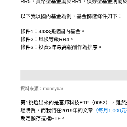
RR5，貨幣型基金屬於RR1，債券型基金則屬於
以下我以國內基金為例，基金篩選條件如下：
條件1：4433挑選國內基金。
條件2：風險等級RR4。
條件3：投資3年最高報酬作為排序。
資料來源：moneybar
第1挑選出來的是富邦科技ETF（0052），
場購買，而我們在2019年的文章
〈每月1,000
期定額存這檔ETF。