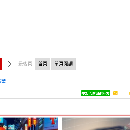
最後頁
首頁
單頁閱讀
復華