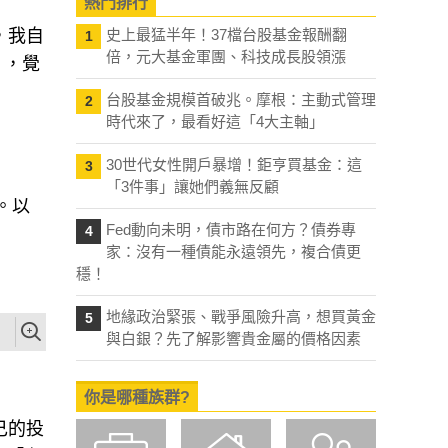
熱門排行
，我自
史上最猛半年！37檔台股基金報酬翻
1
倍，元大基金軍團、科技成長股領漲
」，覺
台股基金規模首破兆。摩根：主動式管理
2
時代來了，最看好這「4大主軸」
30世代女性開戶暴增！鉅亨買基金：這
3
「3件事」讓她們義無反顧
。以
Fed動向未明，債市路在何方？債券專
4
家：沒有一種債能永遠領先，複合債更
穩！
地緣政治緊張、戰爭風險升高，想買黃金
5
與白銀？先了解影響貴金屬的價格因素
你是哪種族群?
己的投