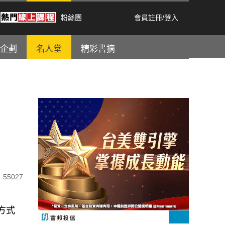
粉絲團
會員註冊
/
登入
企劃
名人堂
精彩書摘
55027
方式