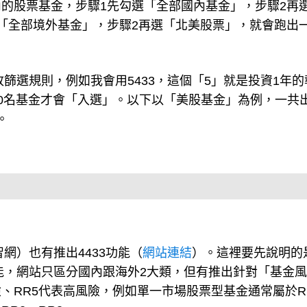
的股票基金，步驟1先勾選「全部國內基金」，步驟2再
「全部境外基金」，步驟2再選「北美股票」，就會跑出
改篩選規則，例如我會用5433，這個「5」就是投資1年的
前20名基金才會「入選」。以下以「美股基金」為例，一共
。
智網）也有推出4433功能（
網站連結
）。這裡要先說明的
功能，網站只區分國內跟海外2大類，但有推出針對「基金
險、RR5代表高風險，例如單一市場股票型基金通常屬於R