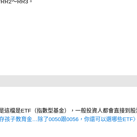
RR2～RR3。
雖然是這檔是ETF（指數型基金），一般投資人都會直接到股
元存孩子教育金…除了0050跟0056，你還可以選哪些ETF