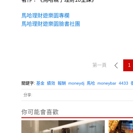
著作：《馬哈親子理財10堂課》
馬哈理財遊樂園專欄
馬哈理財遊樂園臉書社團
第一頁
1
關鍵字:
基金
績效
報酬
moneydj
馬哈
moneybar
4433
分享:
你可能會喜歡