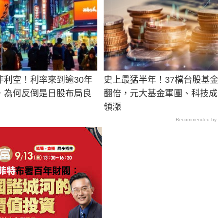
非利空！利率來到逾30年
史上最猛半年！37檔台股基
，為何反倒是日股布局良
翻倍，元大基金軍團、科技成
領漲
Recommended by