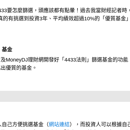
433要怎麼篩選，頭應該都有點暈！過去我當財經記者時
我真的有挑選到投資3年、平均績效超過10%的「優質基金
」基金
MoneyDJ理財網開發好「4433法則」篩選基金的功能
挑出優質的基金。
人自己方便挑選基金（
網站連結
），而投資人可以根據自