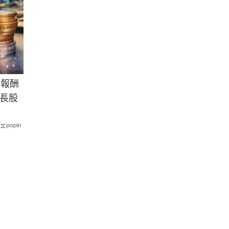
金報酬
長股