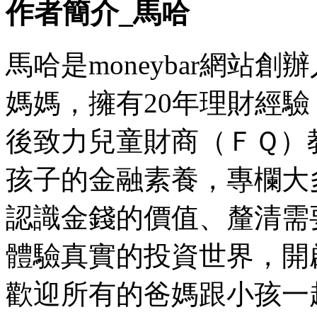
作者簡介_馬哈
馬哈是moneybar網站
媽媽，擁有20年理財經驗
後致力兒童財商（ＦＱ）
孩子的金融素養，專欄大
認識金錢的價值、釐清需
體驗真實的投資世界，開
歡迎所有的爸媽跟小孩一