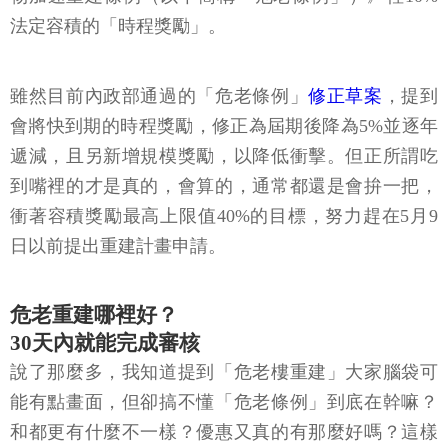
法定容積的「時程獎勵」。
雖然目前內政部通過的「危老條例」
修正草案
，提到
會將快到期的時程獎勵，修正為屆期後降為5%並逐年
遞減，且另新增規模獎勵，以降低衝擊。但正所謂吃
到嘴裡的才是真的，會算的，通常都還是會拚一把，
衝著容積獎勵最高上限值40%的目標，努力趕在5月9
日以前提出重建計畫申請。
危老重建哪裡好？
30天內就能完成審核
說了那麼多，我知道提到「危老樓重建」大家腦袋可
能有點畫面，但卻搞不懂「危老條例」到底在幹嘛？
和都更有什麼不一樣？優惠又真的有那麼好嗎？這樣