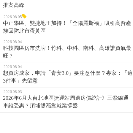
推案高峰
2026.08.05
中正學區、雙捷地王加持！「全陽羅斯福」吸引高資產
族回防北市蛋黃區
2026.08.04
科技園區房市洗牌！竹科、中科、南科、高雄誰買氣最
旺？
2026.08.04
想買房成家，申請「青安3.0」要注意什麼？專家：「這
3件事」先留意
2026.08.03
2026年6月大台北地區捷運站周邊房價統計》三鶯線通
車誰受惠？頂埔雙漲靠就業撐盤