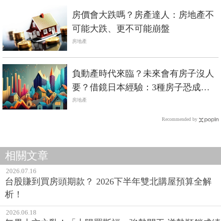
房價會大跌嗎？房產達人：房地產不
可能大跌、更不可能崩盤
房地產
負動產時代來臨？未來會有房子沒人
要？借鏡日本經驗：3種房子恐成
「負動產」
房地產
Recommended by
相關文章
2026.07.16
台股賺到買房頭期款？ 2026下半年雙北購屋預算全解
析！
2026.06.18