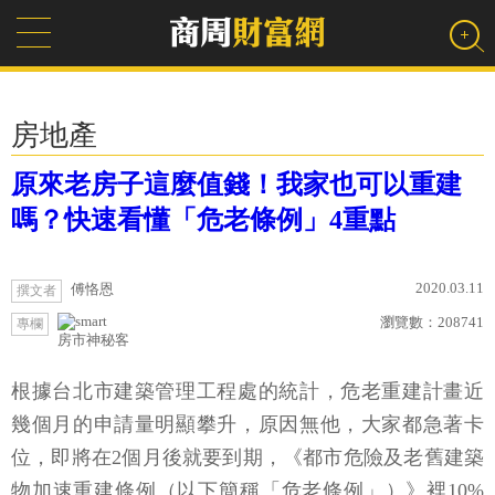
房地產
原來老房子這麼值錢！我家也可以重建
嗎？快速看懂「危老條例」4重點
2020.03.11
傅恪恩
撰文者
瀏覽數：
208741
專欄
房市神秘客
根據台北市建築管理工程處的統計，危老重建計畫近
幾個月的申請量明顯攀升，原因無他，大家都急著卡
位，即將在2個月後就要到期，《都市危險及老舊建築
物加速重建條例（以下簡稱「危老條例」）》裡10%