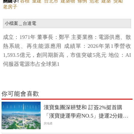
關鍵字:
容積
重建
台北市
建築物
條例
危老
建築
獎勵
老房子
小檔案＿台達電
成立：1971年 董事長：鄭平 主要業務：電源供應、散
熱系統、再生能源應用 成績單：2026年第1季營收
1,593.5億元，創同期新高，市值突破5兆元 地位：AI
伺服器電源市占全球第1
你可能會喜歡
漢寶集團深耕雙和 訂簽2%挺首購
「漢寶捷運學府NO.5」捷運2分鐘回
家
房地產