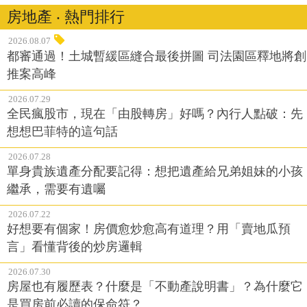
房地產 ‧ 熱門排行
2026.08.07
都審通過！土城暫緩區縫合最後拼圖 司法園區釋地將創
推案高峰
2026.07.29
全民瘋股市，現在「由股轉房」好嗎？內行人點破：先
想想巴菲特的這句話
2026.07.28
單身貴族遺產分配要記得：想把遺產給兄弟姐妹的小孩
繼承，需要有遺囑
2026.07.22
好想要有個家！房價愈炒愈高有道理？用「賣地瓜預
言」看懂背後的炒房邏輯
2026.07.30
房屋也有履歷表？什麼是「不動產說明書」？為什麼它
是買房前必讀的保命符？