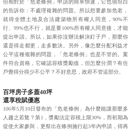
但相對於「危老條例」申請的簡單快速，它也很坦白
的告訴你：不處理複雜的問題。所以想要參加危老，
就得全體土地及合法建築物所有權人同意，90%不
行、99%也不行，就是要100%所有權人同意後，才能
提出申請。所以，如果你沒辦法解決釘子戶，那麼你
還是得走都更，走多數決。另外，像怎麼分配利益才
公平這種複雜的問題，「危老條例」也是不管的。案
件符合資格，它確認容積獎勵值，但怎麼分潤？有住
戶覺得分得少不公平？不好意思，政府不管這部分。
百坪房子多蓋40坪
還享稅賦優惠
106年5月10日發布的「危老條例」為什麼能讓那麼多
人趨之若鶩？第1，獎勵法定容積上限30%，而初期為
促使大家參與，更祭出在條例施行起3年內申請，得再