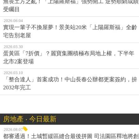
無畏土方之亂！「上陽羅斯福」強勢開工 逆勢順銷成績
受矚目
2026.06.04
實現一輩子不換屋夢！景美站20米「上陽羅斯福」全齡
宅告別老屋
2026.03.30
蛋黃區「7折價」？麗寶集團積極布局地上權，下半年
北市2案登場
2026.03.10
「整合達人」首案成功！中山長春公辦都更案簽約，拚
2032年完工
房地產 ‧ 今日最新
2026.08.07
都審通過！土城暫緩區縫合最後拼圖 司法園區釋地將創