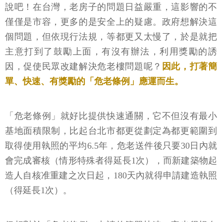
說吧！在台灣，老房子的問題日益嚴重，這影響的不
僅僅是市容，更多的是安全上的疑慮。政府想解決這
個問題，但依現行法規，等都更又太慢了，於是就把
主意打到了鼓勵上面，有沒有辦法，利用獎勵的誘
因，促使民眾改建解決危老樓問題呢？
因此，打著簡
單、快速、有獎勵的「危老條例」應運而生。
「危老條例」就好比提供快速通關，它不但沒有最小
基地面積限制，比起台北市都更從劃定為都更範圍到
取得使用執照的平均6.5年，危老送件後只要30日內就
會完成審核（情形特殊者得延長1次），而新建築物起
造人自核准重建之次日起，180天內就得申請建造執照
（得延長1次）。