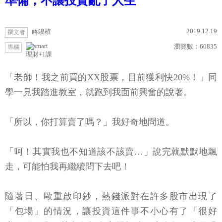
準備，不讓投資亂了人生
2019.12.19
蔣竣植
撰文者
瀏覽數：
60835
專欄
理財+1課
「老師！我之前買的XX股票，目前獲利快20%！」同
學一見我踏進教室，就跑到我面前興奮的說著。
「所以，你打算賣了嗎？」我好奇地問道。
「呵！其實我也不知道該不該賣…」說完就默默地飄
走，可能怕我再繼續問下去吧！
隨著日、歐重啟印鈔，熱錢派對在許多股市出現了
「包場」的情況，讓投資這件事不小心有了「很好