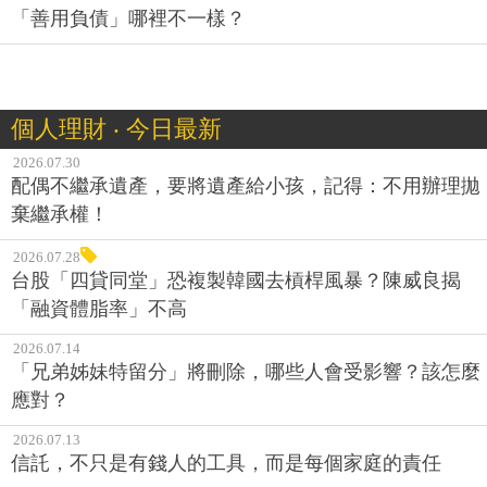
「善用負債」哪裡不一樣？
個人理財 ‧ 今日最新
2026.07.30
配偶不繼承遺產，要將遺產給小孩，記得：不用辦理拋
棄繼承權！
2026.07.28
台股「四貸同堂」恐複製韓國去槓桿風暴？陳威良揭
「融資體脂率」不高
2026.07.14
「兄弟姊妹特留分」將刪除，哪些人會受影響？該怎麼
應對？
2026.07.13
信託，不只是有錢人的工具，而是每個家庭的責任