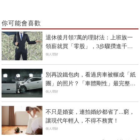
你可能會喜歡
退休後月領7萬的理財法：上班族一
領薪就買「零股」，3步驟攢進千萬
資產
個人理財
別再說鐵包肉，看過房車被輾成「紙
團」的照片？「車體剛性」最完整解
析《中價位進口車篇》
個人理財
不只是婚宴，連拍婚紗都省了...窮，
讓現代年輕人，不得不務實！
個人理財