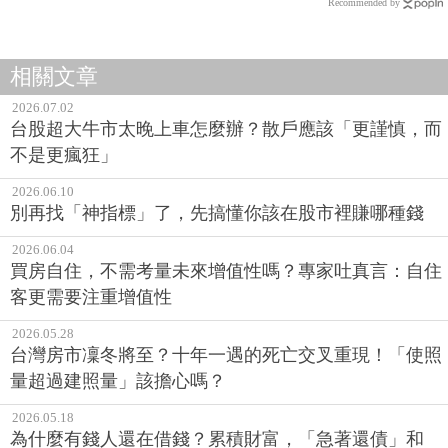
Recommended by
相關文章
2026.07.02
台股超大牛市太晚上車怎麼辦？散戶應該「更謹慎，而
不是更瘋狂」
2026.06.10
別再找「神指標」了，先搞懂你該在股市裡賺哪種錢
2026.06.04
買房自住，不需考量未來增值性嗎？專家吐真言：自住
客更需要注重增值性
2026.05.28
台灣房市凜冬將至？十年一遇的死亡交叉重現！「使照
量超過建照量」該擔心嗎？
2026.05.18
為什麼有錢人還在借錢？累積財富，「急著還債」和