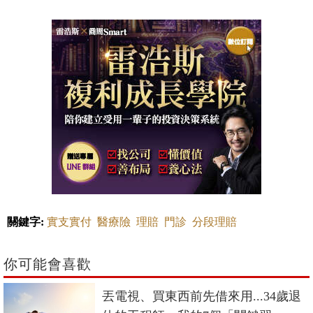
關鍵字:
實支實付
醫療險
理賠
門診
分段理賠
你可能會喜歡
丟電視、買東西前先借來用...34歲退