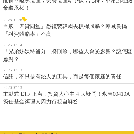
配偶不繼承遺產，要將遺產給小孩，記得：不用辦理拋
棄繼承權！
2026.07.28
台股「四貸同堂」恐複製韓國去槓桿風暴？陳威良揭
「融資體脂率」不高
2026.07.14
「兄弟姊妹特留分」將刪除，哪些人會受影響？該怎麼
應對？
2026.07.13
信託，不只是有錢人的工具，而是每個家庭的責任
2026.07.13
主動式 ETF 正夯，投資人心中 4 大疑問！永豐00410A
擬任基金經理人周力行親自解答