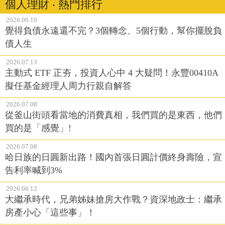
個人理財 ‧ 熱門排行
2026.06.10
覺得負債永遠還不完？3個轉念、5個行動，幫你擺脫負
債人生
2026.07.13
主動式 ETF 正夯，投資人心中 4 大疑問！永豐00410A
擬任基金經理人周力行親自解答
2026.07.08
從釜山街頭看當地的消費真相，我們買的是東西，他們
買的是「感覺」!
2026.07.08
哈日族的日圓新出路！國內首張日圓計價終身壽險，宣
告利率喊到3%
2026.06.12
大繼承時代，兄弟姊妹搶房大作戰？資深地政士：繼承
房產小心「這些事」！