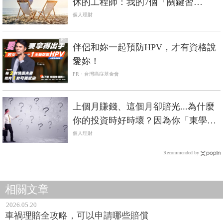
休的工程師：我的7個「關鍵習
慣」，提早財富自由
個人理財
PR
伴侶和妳一起預防HPV，才有資格說
愛妳！
PR・台灣癌症基金會
上個月賺錢、這個月卻賠光...為什麼
你的投資時好時壞？因為你「東學西
學」
個人理財
Recommended by
相關文章
2026.05.20
車禍理賠全攻略，可以申請哪些賠償