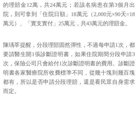
的理賠金12萬，共24萬元；若該名病患在第3個月出
院，則可拿到「住院日額」18萬元（2,000元×90天=18
萬元）、「實支實付」25萬元，共43萬元的理賠金。
陳瑀莘提醒，分段理賠固然彈性，不過每申請1次，都
要請醫生開1張診斷證明書，如果住院期間分段申請3
次，保險公司只會給付1次診斷證明書的費用。診斷證
明書各家醫療院所收費標準不同，從幾十塊到幾百塊
都有，所以是否申請分段理賠，還是看民眾自身需求
而定。