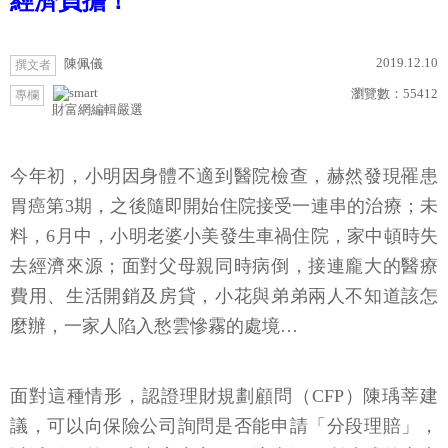
經濟負擔！
2019.12.10
陳佩儀
撰文者
瀏覽數：
55412
專欄
財富網編輯嚴選
今年初，小明因身體不適到醫院檢查，赫然發現罹患
胃癌第3期，之後隨即開始住院接受一連串的治療；未
料，6月中，小明老婆小美發生車禍住院，家中頓時失
去經濟來源；面對父母親同時病倒，接連龐大的醫療
費用、生活開銷及房貸，小花與弟弟兩人不知道該怎
麼辦，一家人陷入愁雲慘霧的處境…
面對這種情形，認證理財規劃顧問（CFP）陳瑀莘建
議，可以向保險公司詢問是否能申請「分段理賠」，