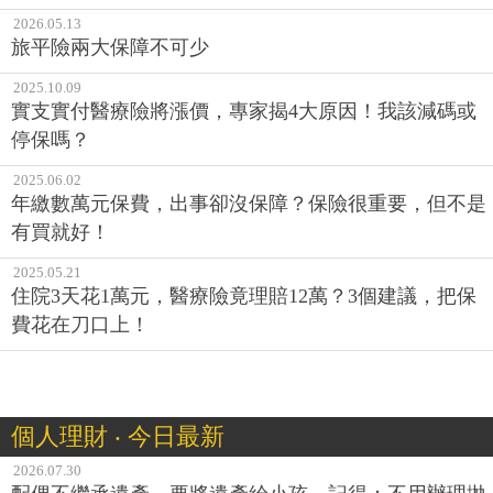
2026.05.13
旅平險兩大保障不可少
2025.10.09
實支實付醫療險將漲價，專家揭4大原因！我該減碼或
停保嗎？
2025.06.02
年繳數萬元保費，出事卻沒保障？保險很重要，但不是
有買就好！
2025.05.21
住院3天花1萬元，醫療險竟理賠12萬？3個建議，把保
費花在刀口上！
個人理財 ‧ 今日最新
2026.07.30