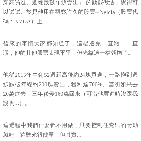
新高買進、週線跌破年線賣出」 的動能做法，覺得可
以試試。於是他用在觀察許久的股票─Nvidia（股票代
碼：NVDA）上。
後來的事情大家都知道了，這檔股票一直漲、一直
漲，他的其他股票表現平平，但光靠這一檔就夠了。
他從2015年中創52週新高後約24塊買進，一路抱到週
線跌破年線約200塊賣出，獲利達700%。當初如果丟
20萬進去，三年後變160萬回來（可惜他買進時沒跟我
說啊...）。
這過程中我們什麼都不用做，只要控制住賣出的衝動
就好。這聽來很簡單，但其實...