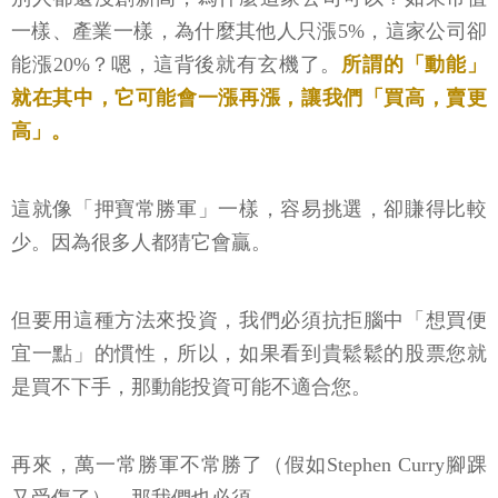
一樣、產業一樣，為什麼其他人只漲5%，這家公司卻
能漲20%？嗯，這背後就有玄機了。
所謂的「動能」
就在其中，它可能會一漲再漲，讓我們「買高，賣更
高」。
這就像「押寶常勝軍」一樣，容易挑選，卻賺得比較
少。因為很多人都猜它會贏。
但要用這種方法來投資，我們必須抗拒腦中「想買便
宜一點」的慣性，所以，如果看到貴鬆鬆的股票您就
是買不下手，那動能投資可能不適合您。
再來，萬一常勝軍不常勝了（假如Stephen Curry腳踝
又受傷了），那我們也必須...