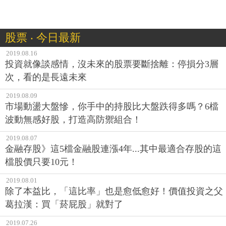
股票 ‧ 今日最新
2019.08.16
投資就像談感情，沒未來的股票要斷捨離：停損分3層
次，看的是長遠未來
2019.08.09
市場動盪大盤慘，你手中的持股比大盤跌得多嗎？6檔
波動無感好股，打造高防禦組合！
2019.08.07
金融存股》這5檔金融股連漲4年...其中最適合存股的這
檔股價只要10元！
2019.08.01
除了本益比，「這比率」也是愈低愈好！價值投資之父
葛拉漢：買「菸屁股」就對了
2019.07.26