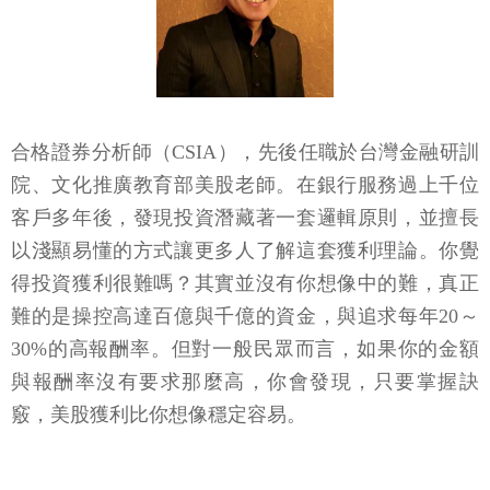
合格證券分析師（CSIA），先後任職於台灣金融研訓
院、文化推廣教育部美股老師。在銀行服務過上千位
客戶多年後，發現投資潛藏著一套邏輯原則，並擅長
以淺顯易懂的方式讓更多人了解這套獲利理論。你覺
得投資獲利很難嗎？其實並沒有你想像中的難，真正
難的是操控高達百億與千億的資金，與追求每年20～
30%的高報酬率。但對一般民眾而言，如果你的金額
與報酬率沒有要求那麼高，你會發現，只要掌握訣
竅，美股獲利比你想像穩定容易。