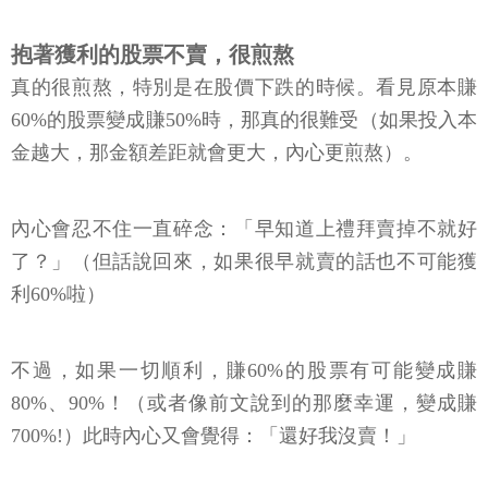
抱著獲利的股票不賣，很煎熬
真的很煎熬，特別是在股價下跌的時候。看見原本賺
60%的股票變成賺50%時，那真的很難受（如果投入本
金越大，那金額差距就會更大，內心更煎熬）。
內心會忍不住一直碎念：「早知道上禮拜賣掉不就好
了？」（但話說回來，如果很早就賣的話也不可能獲
利60%啦）
不過，如果一切順利，賺60%的股票有可能變成賺
80%、90%！（或者像前文說到的那麼幸運，變成賺
700%!）此時內心又會覺得：「還好我沒賣！」