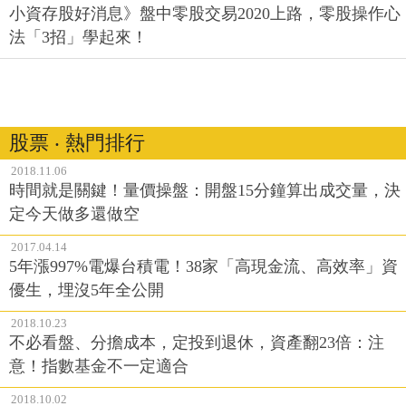
小資存股好消息》盤中零股交易2020上路，零股操作心
法「3招」學起來！
股票 ‧ 熱門排行
2018.11.06
時間就是關鍵！量價操盤：開盤15分鐘算出成交量，決
定今天做多還做空
2017.04.14
5年漲997%電爆台積電！38家「高現金流、高效率」資
優生，埋沒5年全公開
2018.10.23
不必看盤、分擔成本，定投到退休，資產翻23倍：注
意！指數基金不一定適合
2018.10.02