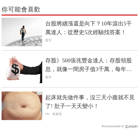
你可能會喜歡
台股將續漲還是向下？10年滾出5千
萬達人：從歷史5次經驗找答案！
股市
存股》500張兆豐金達人：存股領股
息，就像一間房子值3千萬，每年可
收90萬租金...
股市
PR
起床就先做件事，沒三天小腹就不見
了! 肚子一天天變小！
PR・新素簡
Recommended by