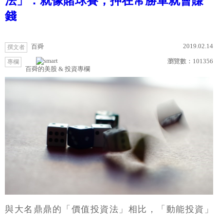
法」：就像賭球賽，押在常勝軍就會賺
錢
2019.02.14
百舜
撰文者
瀏覽數：
101356
專欄
百舜的美股 & 投資專欄
與大名鼎鼎的「價值投資法」相比，「動能投資」