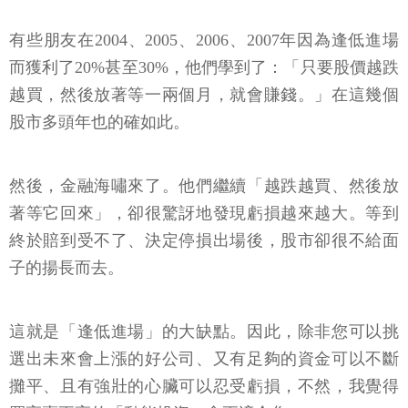
有些朋友在2004、2005、2006、2007年因為逢低進場
而獲利了20%甚至30%，他們學到了：「只要股價越跌
越買，然後放著等一兩個月，就會賺錢。」在這幾個
股市多頭年也的確如此。
然後，金融海嘯來了。他們繼續「越跌越買、然後放
著等它回來」，卻很驚訝地發現虧損越來越大。等到
終於賠到受不了、決定停損出場後，股市卻很不給面
子的揚長而去。
這就是「逢低進場」的大缺點。因此，除非您可以挑
選出未來會上漲的好公司、又有足夠的資金可以不斷
攤平、且有強壯的心臟可以忍受虧損，不然，我覺得