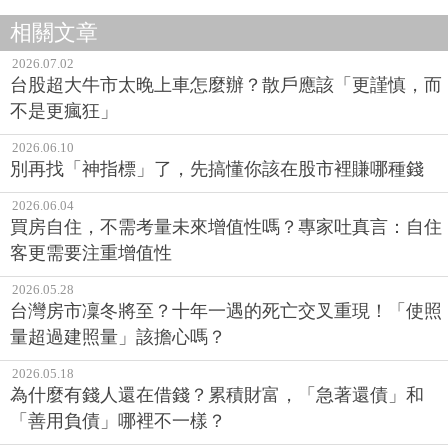
相關文章
2026.07.02
台股超大牛市太晚上車怎麼辦？散戶應該「更謹慎，而
不是更瘋狂」
2026.06.10
別再找「神指標」了，先搞懂你該在股市裡賺哪種錢
2026.06.04
買房自住，不需考量未來增值性嗎？專家吐真言：自住
客更需要注重增值性
2026.05.28
台灣房市凜冬將至？十年一遇的死亡交叉重現！「使照
量超過建照量」該擔心嗎？
2026.05.18
為什麼有錢人還在借錢？累積財富，「急著還債」和
「善用負債」哪裡不一樣？