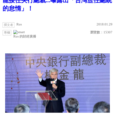
龍接任央行總裁...曝露出「台灣歷任總統
的怠惰」！
Rus
2018.01.29
撰文者
瀏覽數：
15307
專欄
Rus 的財經廣播