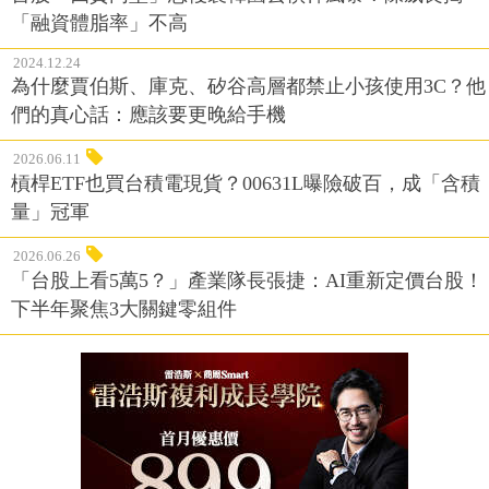
「融資體脂率」不高
2024.12.24
為什麼賈伯斯、庫克、矽谷高層都禁止小孩使用3C？他
們的真心話：應該要更晚給手機
2026.06.11
槓桿ETF也買台積電現貨？00631L曝險破百，成「含積
量」冠軍
2026.06.26
「台股上看5萬5？」產業隊長張捷：AI重新定價台股！
下半年聚焦3大關鍵零組件