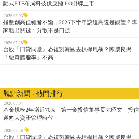
動式ETF布局科技供應鏈 8/3掛牌上市
2026.08.03
指數創高但雜音不斷，2026下半年該追高還是觀望？專
家點出關鍵：分散不是口號
2026.07.28
台股「四貸同堂」恐複製韓國去槓桿風暴？陳威良揭
「融資體脂率」不高
觀點新聞 ‧ 熱門排行
2026.08.04
基金規模2年增近70%！第一金投信董事長尤昭文：投信
迎向大資產管理時代
2026.07.28
台股「四貸同堂」恐複製韓國去槓桿風暴？陳威良揭