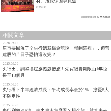
材、拉長保固爭買盤
觀點新聞
Recommended by
相關文章
2026.06.12
房市要回溫了？央行總裁楊金龍說「就到這裡」，但營
建股的苦日子恐怕還沒完？
2025.09.09
央行出手調整換屋族協處措施！先買後賣期限由1年拉
長至18個月
2025.06.20
央行看下半年經濟成長：平均成長率低於1%，擔憂5大
不確定性
2025.06.20
央行利率連5凍、未來房市怎麼看？楊金龍：就算未來