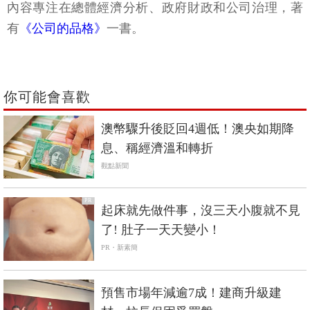
內容專注在總體經濟分析、政府財政和公司治理，著
有
《公司的品格》
一書。
你可能會喜歡
澳幣驟升後貶回4週低！澳央如期降
息、稱經濟溫和轉折
觀點新聞
PR
起床就先做件事，沒三天小腹就不見
了! 肚子一天天變小！
PR・新素簡
預售市場年減逾7成！建商升級建