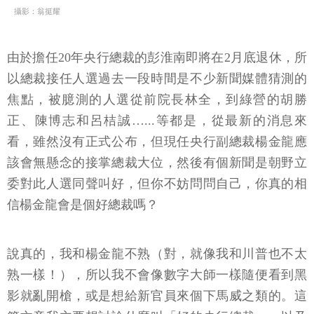
攝影：翁挺耀
由於擔任20年央行總裁的彭淮南即將在2月底退休，所
以總裁接任人選過去一段時間是不少新聞媒體猜測的
焦點，被臆測的人選從前院長林全，到綠營的胡勝
正、陳博志和呂桔誠…...等都是，從最新的消息來
看，雖然沒有正式公布，但現任央行副總裁楊金龍應
該會無懸念的接掌總裁大位，然後有個新聞是朝野立
委對此人選同聲叫好，但你不妨問問自己，你真的相
信楊金龍會是個好總裁嗎？
說真的，我和楊金龍不熟（對，就像我和川普也不太
熟一樣！），所以我不會像數字大師一樣隨便看到黑
影就亂開槍，或是想給新官員來個下馬威之類的。這