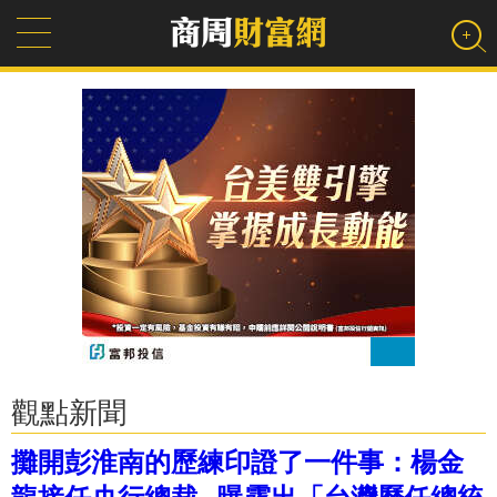
觀點新聞
攤開彭淮南的歷練印證了一件事：楊金