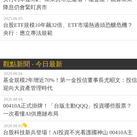
降息仍會緊盯房市
2025.06.05
台股ETF規模10年飆32倍、ETF市場熱過頭恐釀危機？
央行：應立專法規範
觀點新聞 ‧ 今日最新
2026.08.04
基金規模2年增近70%！第一金投信董事長尤昭文：投信
迎向大資產管理時代
2026.08.04
00410A正式掛牌！「台版主動QQQ」投資哪些股票？
一次看懂AI供應鏈布局
2026.08.03
台股科技新兵登場！AI投資不光看護國神山 00410A主