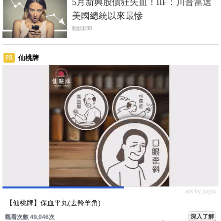
5月新興股債狂失血！IIF：川普當選
美國總統以來最慘
觀點新聞
仙桃牌
PR
ads by popIn
【仙桃牌】保血平丸(去羚羊角)
深入了解
觀看次數 49,046次