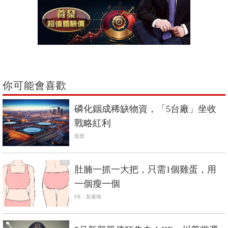
你可能會喜歡
磷化銦成稀缺物資，「5台廠」坐收
戰略紅利
股票
PR
肚腩一抓一大把，只需1個雞蛋，用
一個瘦一個
PR・新素簡