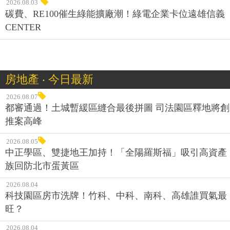
2026.08.03
碳費、RE100催生綠能擴廠潮！綠電企業卡位遠雄信義
CENTER
房地產 ‧ 今日最新
2026.08.07
都審通過！土城暫緩區縫合最後拼圖 司法園區釋地將創
推案高峰
2026.08.05
中正學區、雙捷地王加持！「全陽羅斯福」吸引高資產
族回防北市蛋黃區
2026.08.04
科技園區房市洗牌！竹科、中科、南科、高雄誰買氣最
旺？
2026.08.04