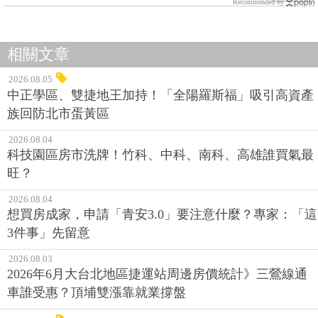
Recommended by
相關文章
2026.08.05
中正學區、雙捷地王加持！「全陽羅斯福」吸引高資產
族回防北市蛋黃區
2026.08.04
科技園區房市洗牌！竹科、中科、南科、高雄誰買氣最
旺？
2026.08.04
想買房成家，申請「青安3.0」要注意什麼？專家：「這
3件事」先留意
2026.08.03
2026年6月大台北地區捷運站周邊房價統計》三鶯線通
車誰受惠？頂埔雙漲靠就業撐盤