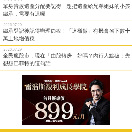
單身貴族遺產分配要記得：想把遺產給兄弟姐妹的小孩
繼承，需要有遺囑
2026.07.20
繼承登記後記得辦理節稅！「這樣做」有機會省下數十
萬土地增值稅
2026.07.29
全民瘋股市，現在「由股轉房」好嗎？內行人點破：先
想想巴菲特的這句話