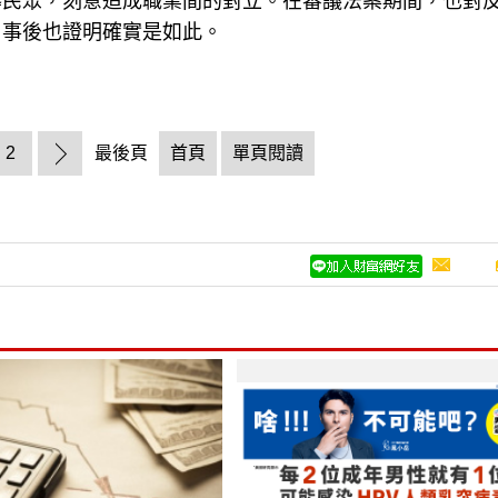
導民眾，刻意造成職業間的對立。在審議法案期間，也對
」事後也證明確實是如此。
2
最後頁
首頁
單頁閱讀