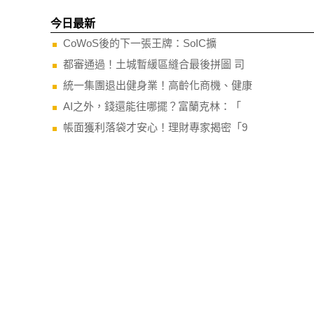
今日最新
CoWoS後的下一張王牌：SoIC擴
都審通過！土城暫緩區縫合最後拼圖 司
統一集團退出健身業！高齡化商機、健康
AI之外，錢還能往哪擺？富蘭克林：「
帳面獲利落袋才安心！理財專家揭密「9