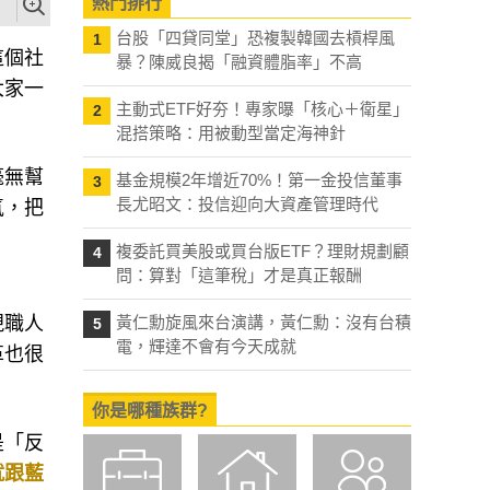
熱門排行
台股「四貸同堂」恐複製韓國去槓桿風
1
這個社
暴？陳威良揭「融資體脂率」不高
大家一
主動式ETF好夯！專家曝「核心＋衛星」
2
混搭策略：用被動型當定海神針
毫無幫
基金規模2年增近70%！第一金投信董事
3
長尤昭文：投信迎向大資產管理時代
氣，把
複委託買美股或買台版ETF？理財規劃顧
4
問：算對「這筆稅」才是真正報酬
現職人
黃仁勳旋風來台演講，黃仁勳：沒有台積
5
電，輝達不會有今天成就
革也很
你是哪種族群?
是「反
就跟藍