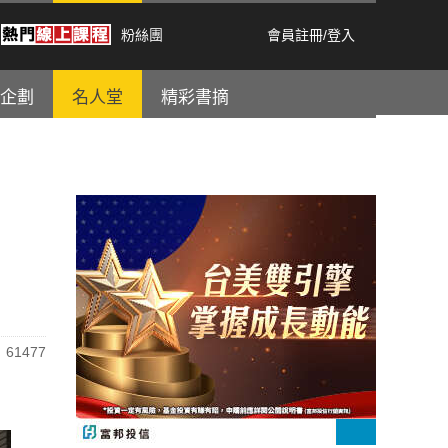
粉絲團
會員註冊
/
登入
企劃
名人堂
精彩書摘
61477