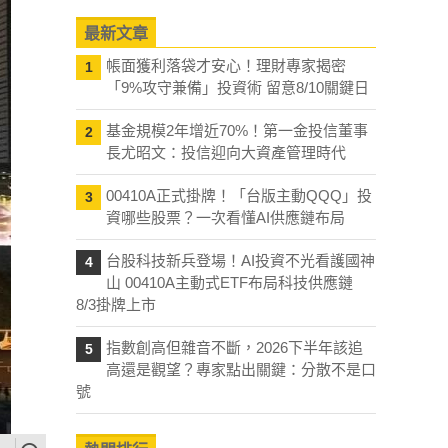
最新文章
帳面獲利落袋才安心！理財專家揭密
1
「9%攻守兼備」投資術 留意8/10關鍵日
基金規模2年增近70%！第一金投信董事
2
長尤昭文：投信迎向大資產管理時代
00410A正式掛牌！「台版主動QQQ」投
3
資哪些股票？一次看懂AI供應鏈布局
台股科技新兵登場！AI投資不光看護國神
4
山 00410A主動式ETF布局科技供應鏈
8/3掛牌上市
指數創高但雜音不斷，2026下半年該追
5
高還是觀望？專家點出關鍵：分散不是口
號