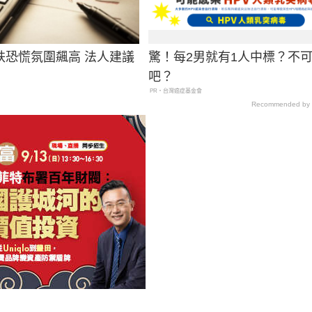
跌恐慌氛圍飆高 法人建議
驚！每2男就有1人中標？不
吧？
PR・台灣癌症基金會
Recommended by