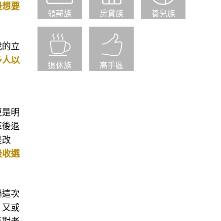
最想要
領薪族
房貸族
養兒族
我的立
多人以
退休族
高手區
更是明
革後退
是改
吸收選
過這次
，又或