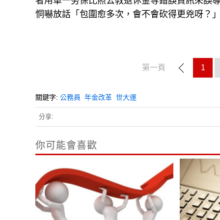
者用單一勞保比照公教退休金等錯誤資訊來誤
恫嚇放話「包圍愈多次，會不會砍得更兇呀？
第一頁
1
關鍵字:
公務員
年金改革
世大運
分享:
你可能會喜歡