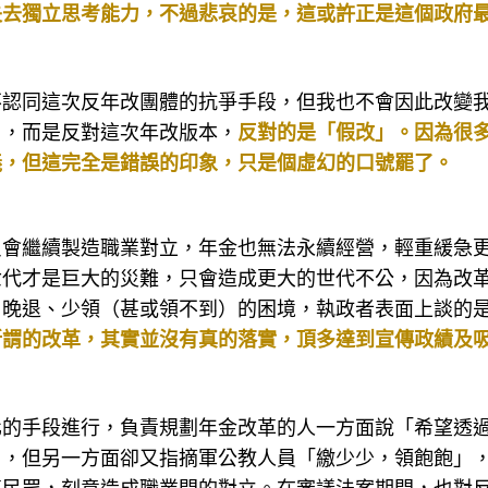
失去獨立思考能力，不過悲哀的是，這或許正是這個政府
不認同這次反年改團體的抗爭手段，但我也不會因此改變
」，而是反對這次年改版本，
反對的是「假改」。因為很
義，但這完全是錯誤的印象，只是個虛幻的口號罷了。
只會繼續製造職業對立，年金也無法永續經營，輕重緩急
世代才是巨大的災難，只會造成更大的世代不公，因為改
、晚退、少領（甚或領不到）的困境，執政者表面上談的
所謂的改革，其實並沒有真的落實，頂多達到宣傳政績及
化的手段進行，負責規劃年金改革的人一方面說「希望透
」，但另一方面卻又指摘軍公教人員「繳少少，領飽飽」