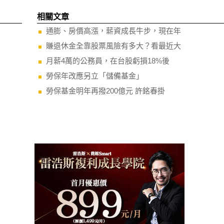
相關文章
通膨、房價高漲，薪資成長牛步，現在年
賺退休金全靠股票風險有多大？看最近大
月薪4萬的公務員，在台股虧損18%後
勞保年改應另立「儲備基金」
勞保基金明年再撥200億元 許銘春掛