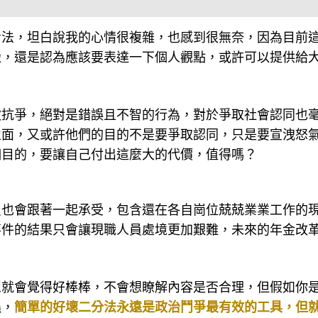
看法，坦白說我的心情很複雜，也感到很無奈，因為目前
澱，還是認為應該要表達一下個人觀點，或許可以提供給
做抗爭，絕對是錯誤且不智的行為，對於爭取社會認同也
立面，又或許他們的目的不是要爭取認同，只是要宣洩怒
個目的，要讓自己付出這麼大的代價，值得嗎？
員也會跟著一起承受，包含還在各自崗位兢兢業業工作的
事件的結果只會讓現職人員處境更加艱難，未來的年金改
眾就會覺得好棒棒，不會想瞭解內容是否合理，但假如你
蟲，
簡單的好壞二分法永遠是政治鬥爭最有效的工具，但