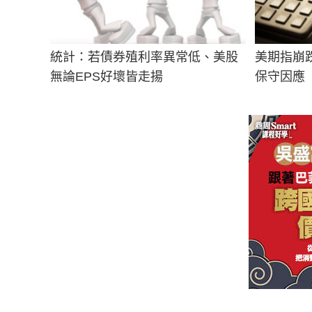
統計：若債券殖利率異常低、美股
美期指崩
無論EPS好壞皆走揚
保守因應