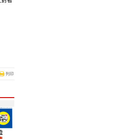
反對者
列印