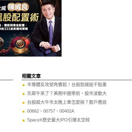
相關文章
半導體反攻號角響起！台股勁揚逾千點重
灰犀牛來了？美期中選舉前，股市波動大
台股超大牛市太晚上車怎麼辦？散戶應該
00662、00757、00402A
SpaceX歷史最大IPO引爆太空經