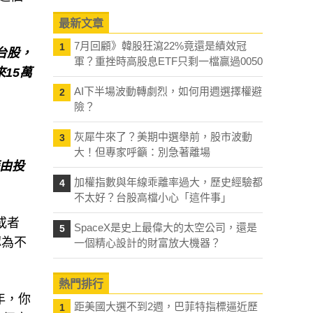
最新文章
台股，
7月回顧》韓股狂瀉22%竟還是績效冠
1
15萬
軍？重挫時高股息ETF只剩一檔贏過0050
AI下半場波動轉劇烈，如何用週選擇權避
2
險？
灰犀牛來了？美期中選舉前，股市波動
3
藉由投
大！但專家呼籲：別急著離場
加權指數與年線乖離率過大，歷史經驗都
4
不太好？台股高檔小心「這件事」
或者
認為不
SpaceX是史上最偉大的太空公司，還是
5
一個精心設計的財富放大機器？
年，你
熱門排行
這個方
距美國大選不到2週，巴菲特指標逼近歷
1