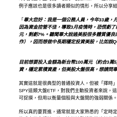
「
畢大您好：我是一個公務人員，今年33歲，月薪
因為資金控管不佳，導致3月疫情時，恐慌虧了新
元，剩虧7%。聽聞畢大說過美股很多體質優良
作），因而想做中長期穩定投資美股，比如說QQQ
目前想要投入金額為新台幣100萬元（約合3萬
資，穩定累積資產，但美股大盤很高，想請問
其實這就是很典型的普通投資人，但被「擇時」
SPY這類大盤ETF，對我們主動投資者來說
可捉摸，但用以衡量個股與大盤間的強弱關係
所以真的要買進，通常就是大家熟悉的「定時定
的成本都會趨於一致。這個被動投資策略相信