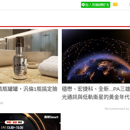
瓶瓶罐罐，汎倫1瓶搞定臉
穩懋、宏捷科、全新...PA三
光通訊與低軌衛星的黃金年代
商店
Recommended by