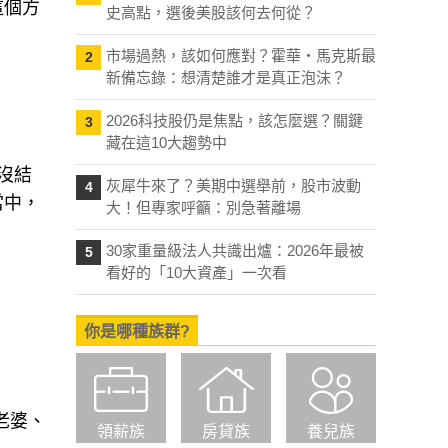
」
史高點，選後美股該何去何從？
市場過熱，該如何應對？霍華・馬克斯最
2
新備忘錄：想清楚誰才是真正泡沫？
2026科技股仍是焦點，該怎麼選？關鍵
3
藏在這10大趨勢中
沒結
當中，
灰犀牛來了？美期中選舉前，股市波動
4
大！但專家呼籲：別急著離場
30家重量級法人共識出爐：2026年最被
5
看好的「10大資產」一次看
你是哪種族群?
老婆、
領薪族
房貸族
養兒族