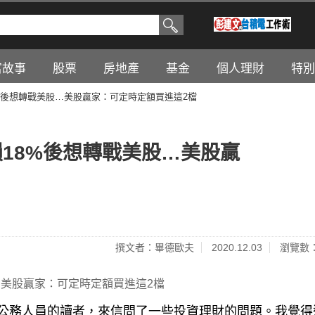
富故事
股票
房地產
基金
個人理財
特別
%後想轉戰美股…美股贏家：可定時定額買進這2檔
18%後想轉戰美股…美股贏
撰文者：畢德歐夫
2020.12.03
瀏覽數：
3歲公務人員的讀者，來信問了一些投資理財的問題。我覺得
給大家，你們應該可以參考看看。