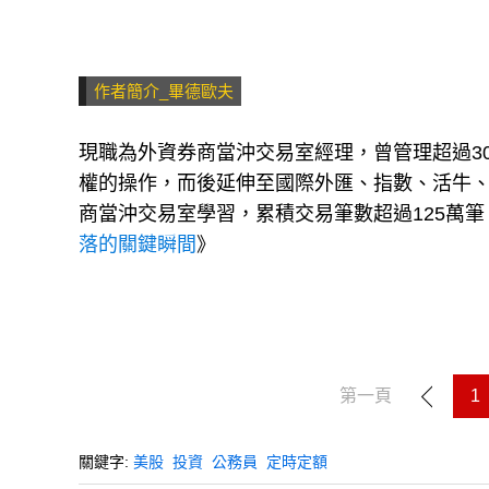
作者簡介_畢德歐夫
現職為外資券商當沖交易室經理，曾管理超過3
權的操作，而後延伸至國際外匯、指數、活牛、
商當沖交易室學習，累積交易筆數超過125萬
落的關鍵瞬間
》
第一頁
1
關鍵字:
美股
投資
公務員
定時定額
分享: