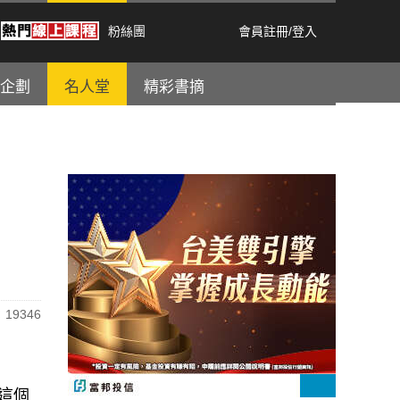
粉絲團
會員註冊
/
登入
企劃
名人堂
精彩書摘
19346
這個