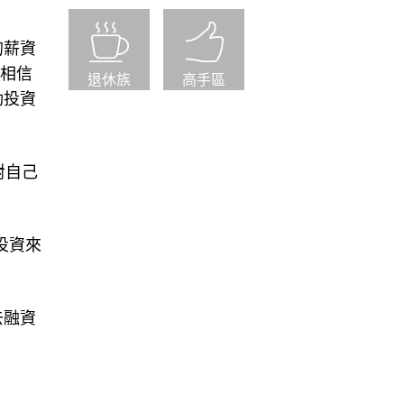
的薪資
勢相信
動投資
退休族
高手區
對自己
投資來
去融資