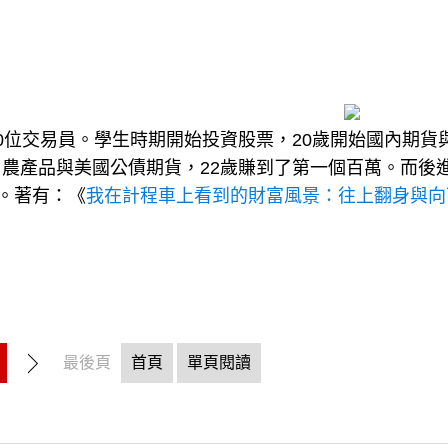
0位交易員。學生時期開始投資股票，20歲開始國內期貨
農產品與美國公債期貨，22歲賺到了第一個百萬。而後
筆。著有：《
我在計程車上看到的財富風景：往上翻身與向
最後頁
首頁
單頁閱讀