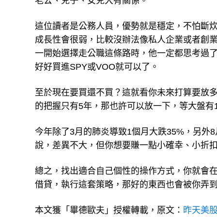
這位讀者是公務人員，優勢就是穩定，不怕斷
成長性會很弱，比較沒辦法像私人企業或者創業
一開始選擇走公職這條路時，他一定都思考過
好好買進SPY或VOO就可以了。
至於現在要買還不買？這就看你未來打算要放多
的把握只有5年，那也許可以放一下，等大盤有1
今年除了3月的肺炎導致1個月大跌35%，另外
說，差異不大，但你想要賺一點小確幸、小折
總之，找出適合自己個性的操作方式，你就會
借貸，執行這套策略，那好的東西也會被你弄
本文獲「畢德歐夫」授權轉載，原文：
昨天美股