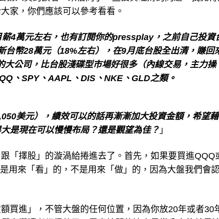
4萬元左右，也有訂閱你的pressplay，之前自己投資
台幣28萬元（18%左右），在9月底台股全出清，賺回來
的大公司，比台股淺碟型市場好很多（內線交易，主力操
、SPY、AAPL、DIS、NKE、GLD之類。
5,050美元），績效可以的話再漸漸加大投資金額，希望
畢大是現在可以慢慢布局？還是觀望為佳？
」
跟「擇股」的漩渦給捲進去了。首先，如果要買進QQQ
，這是用來「看」的，不是用來「做」的，因為大盤我們會
。
額買進」，不管大盤的任何位置，因為你放20年或者30
我們專欄讀者都很熟了，畢竟坊間的達人最常分享的就是