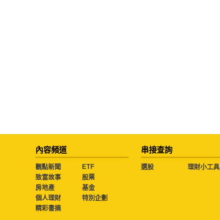
內容頻道
串接查詢
觀點新聞
ETF
選股
理財小工具
致富故事
股票
房地產
基金
個人理財
特別企劃
精彩書摘
本網站版權屬於 城邦文化事業股份有限公司 所有，未經本站同意，請