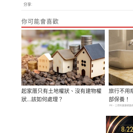
你可能會喜歡
起家厝只有土地權狀、沒有建物權
旅行不用
狀...該如何處理？
部保養！
PR・三得利健康網路