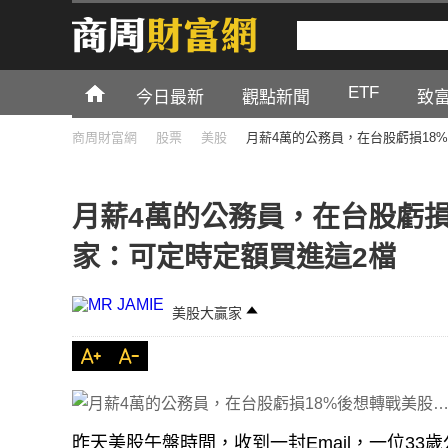
ETF
今日最新
觀點新聞
致
商周財富網
股票
美股
月薪4萬的公務員，在台股虧損18
月薪4萬的公務員，在台股虧損
家：可定時定額買進這2檔
美股大贏家
昨天美股午盤時間，收到一封Email，一位3
例子應該也是很多讀者類似的情形，所以分享