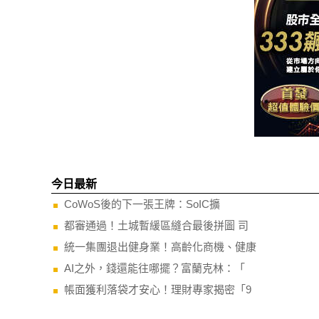
今日最新
CoWoS後的下一張王牌：SoIC擴
都審通過！土城暫緩區縫合最後拼圖 司
統一集團退出健身業！高齡化商機、健康
AI之外，錢還能往哪擺？富蘭克林：「
帳面獲利落袋才安心！理財專家揭密「9