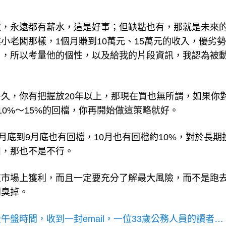
炊，永遠都有薪水，這是好事；但缺點也有，那就是未來
小老闆那樣，1個月賺到10萬元、15萬元的收入，優劣
了，所以考量他的個性，以及給我的片段資訊，我認為被
久，你有把握放20年以上，那現在買也無所謂，如果你
0%～15%的回檔，你再開始做這策略就好。
8月底到9月底也有回檔，10月也有回檔約10%，對於長期
扣，那也不是不行。
在市場上獲利，而且一定要充分了解最大風險，而不是跑
到臭掉。
午盤時間，收到一封email，一位33歲公務人員的讀者…