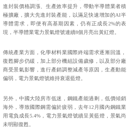
進封裝價格調漲、生產效率提升，帶動半導體業者積
極擴廠，擴大先進封裝產能，以滿足快速增加的AI半
導體需求，即便有高基期因素，仍有正成長2%的表
現，半導體業電力景氣燈號連續8個月亮出黃紅燈。
傳統產業方面，化學材料業國際終端需求逐漸回溫，
復甦腳步仍緩，加上部分機組設備歲修，以及部分廠
商受景氣影響，進行產銷調整減產等原因，生產動能
偏弱，電力景氣燈號維持衰退藍燈。
另外，中國大陸房市低迷，鋼鐵產能過剩，低價傾銷
海外，導致國際鋼需偏於疲弱，去年12月國內鋼鐵業
用電負成長5.4%，電力景氣燈號續呈黃藍燈，景氣尚
未明顯復甦。