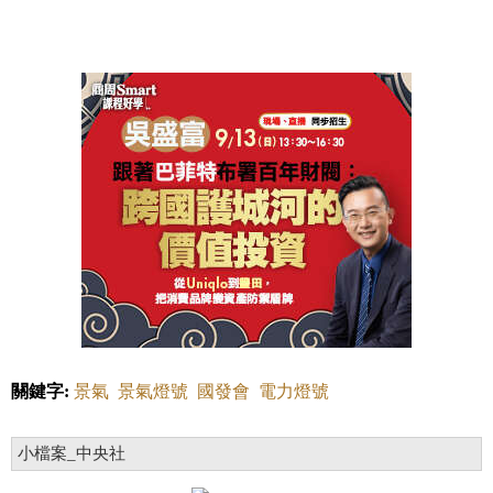
關鍵字:
景氣
景氣燈號
國發會
電力燈號
小檔案_中央社