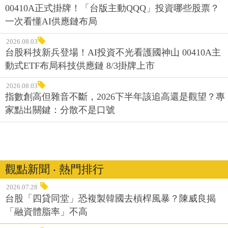
00410A正式掛牌！「台版主動QQQ」投資哪些股票？
一次看懂AI供應鏈布局
2026.08.03
台股科技新兵登場！AI投資不光看護國神山 00410A主
動式ETF布局科技供應鏈 8/3掛牌上市
2026.08.03
指數創高但雜音不斷，2026下半年該追高還是觀望？專
家點出關鍵：分散不是口號
觀點新聞 ‧ 熱門排行
2026.07.28
台股「四貸同堂」恐複製韓國去槓桿風暴？陳威良揭
「融資體脂率」不高