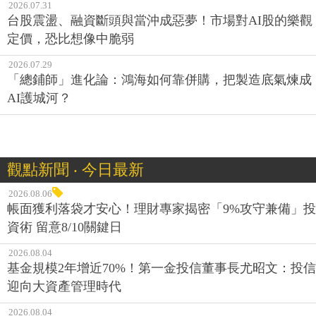
2026.07.31
台股震盪、融資斷頭與當沖成惡夢！市場對AI股的樂觀
定價，恐比想像中脆弱
2026.07.29
「總鋪師」進化論：鴻海如何靠併購，把製造底氣煉成
AI護城河？
觀點新聞 ‧ 今日最新
2026.08.06
帳面獲利落袋才安心！理財專家揭密「9%攻守兼備」投
資術 留意8/10關鍵日
2026.08.04
基金規模2年增近70%！第一金投信董事長尤昭文：投信
迎向大資產管理時代
2026.08.04