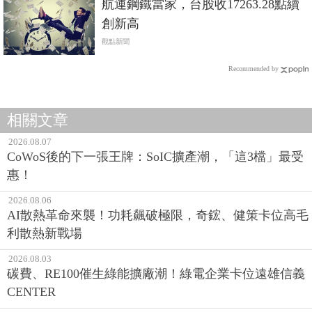
航運鋼鐵當家，台股收17263.28點續
創新高
觀點新聞
Recommended by
相關文章
2026.08.07
CoWoS後的下一張王牌：SoIC擴產潮，「這3檔」最受
惠！
2026.08.06
AI散熱革命來襲！功耗飆破極限，奇鋐、健策卡位高毛
利散熱新戰場
2026.08.03
碳費、RE100催生綠能擴廠潮！綠電企業卡位遠雄信義
CENTER