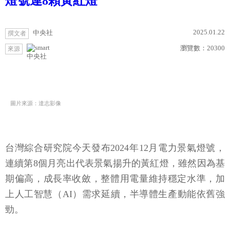
燈號連8顆黃紅燈
2025.01.22
中央社
撰文者
瀏覽數：
20300
來源
中央社
圖片來源：達志影像
台灣綜合研究院今天發布2024年12月電力景氣燈號，
連續第8個月亮出代表景氣揚升的黃紅燈，雖然因為基
期偏高，成長率收斂，整體用電量維持穩定水準，加
上人工智慧（AI）需求延續，半導體生產動能依舊強
勁。