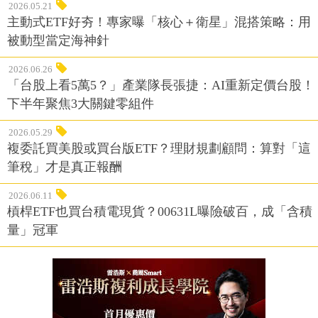
2026.05.21
主動式ETF好夯！專家曝「核心＋衛星」混搭策略：用
被動型當定海神針
2026.06.26
「台股上看5萬5？」產業隊長張捷：AI重新定價台股！
下半年聚焦3大關鍵零組件
2026.05.29
複委託買美股或買台版ETF？理財規劃顧問：算對「這
筆稅」才是真正報酬
2026.06.11
槓桿ETF也買台積電現貨？00631L曝險破百，成「含積
量」冠軍