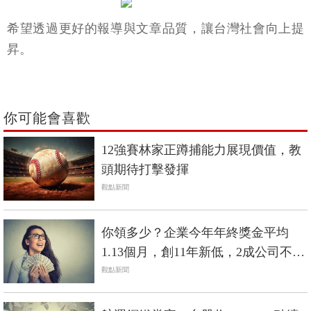
希望透過更好的報導與文章品質，讓台灣社會向上提
昇。
你可能會喜歡
12強賽林家正蹲捕能力展現價值，教
頭期待打擊發揮
觀點新聞
你領多少？企業今年年終獎金平均
1.13個月，創11年新低，2成公司不發
年終
觀點新聞