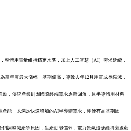
斂，整體用電量維持穩定水準，加上人工智慧（AI）需求延續，
電量為當年度最大漲幅，基期偏高，導致去年12月用電成長縮減，
強勁，傳統產業則因國際終端需求逐漸回溫，且半導體用材料
。
產能，以滿足快速增加的AI半導體需求，即便有高基期因
產銷調整減產等原因，生產動能偏弱，電力景氣燈號維持衰退藍