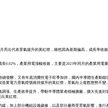
第8個月亮出代表景氣揚升的黃紅燈，雖然因為基期偏高，成長率收
成長0.02%，產業用電漲幅收斂，主要是2023年同月的產業用
機持續發酵，又有年底消費性電子旺季加持，國內半導體生產動能
製造業電力景氣燈號維持揚升的黃紅燈，景氣向上復甦態勢不變
格調漲、生產效率提升，帶動半導體業者積極擴廠，擴大先進封裝
亮出黃紅燈。
仍緩，加上部分機組設備歲修，以及部分廠商受景氣影響，進行