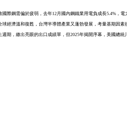
國際鋼需偏於疲弱，去年12月國內鋼鐵業用電負成長5.4%，
球經濟溫和復甦，台灣半導體產業又蓬勃發展，考量基期因素後，預
向上週期，繳出亮眼的出口成績單，但2025年揭開序幕，美國總