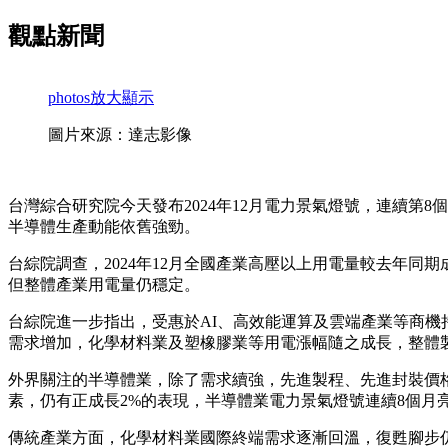
觀點新聞
photos
放大顯示
圖片來源：達志影像
台灣綜合研究院今天發布2024年12月電力景氣燈號，連續
半導體生產動能依舊強勁。
台綜院調查，2024年12月全國產業高壓以上用電量較去年同期
但整體產業用電量仍穩定。
台綜院進一步指出，受惠於AI、高效能運算及雲端產業等商
需求增加，化學材料業及塑橡膠業等用電漲幅隨之成長，整體
外界關注的半導體業，除了需求續強，先進製程、先進封裝價
素，仍有正成長2%的表現，半導體業電力景氣燈號連續8個月
傳統產業方面，化學材料業國際終端需求逐漸回溫，復甦腳步