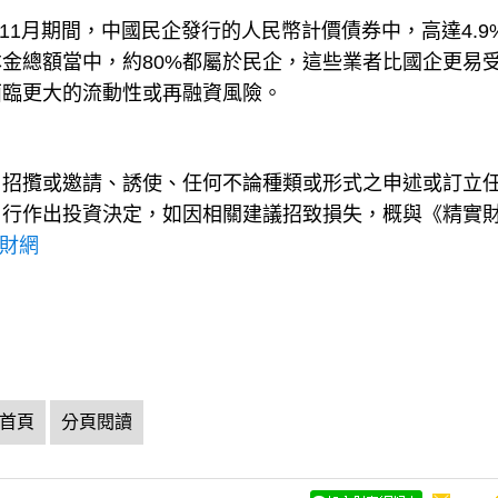
1-11月期間，中國民企發行的人民幣計價債券中，高達4.9
金總額當中，約80%都屬於民企，這些業者比國企更易
面臨更大的流動性或再融資風險。
、招攬或邀請、誘使、任何不論種類或形式之申述或訂立
自行作出投資決定，如因相關建議招致損失，概與《精實
理財網
首頁
分頁閱讀