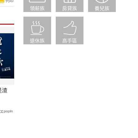
列印
領薪族
房貸族
養兒族
退休族
高手區
是渣