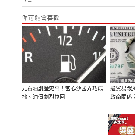
分享:
你可能會喜歡
元石油創歷史高！當心沙國弄巧成
避貿易戰風
拙、油價劇烈拉回
政商關係