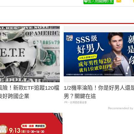
險！新款ETF追蹤120檔
1/2機率淪陷！你是好男人還
良好跨國企業
男？關鍵在這
PR・台灣癌症基金會
Recommended by