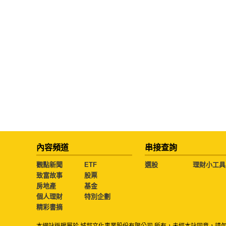
內容頻道
串接查詢
觀點新聞
ETF
選股
理財小工具
致富故事
股票
房地產
基金
個人理財
特別企劃
精彩書摘
本網站版權屬於 城邦文化事業股份有限公司 所有，未經本站同意，請