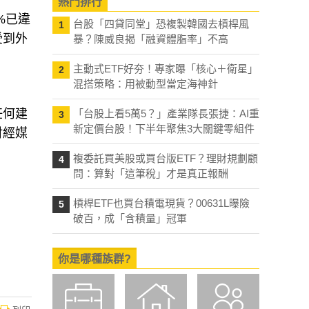
熱門排行
%已違
台股「四貸同堂」恐複製韓國去槓桿風
1
受到外
暴？陳威良揭「融資體脂率」不高
主動式ETF好夯！專家曝「核心＋衛星」
2
混搭策略：用被動型當定海神針
任何建
「台股上看5萬5？」產業隊長張捷：AI重
3
新定價台股！下半年聚焦3大關鍵零組件
財經媒
複委託買美股或買台版ETF？理財規劃顧
4
問：算對「這筆稅」才是真正報酬
槓桿ETF也買台積電現貨？00631L曝險
5
破百，成「含積量」冠軍
你是哪種族群?