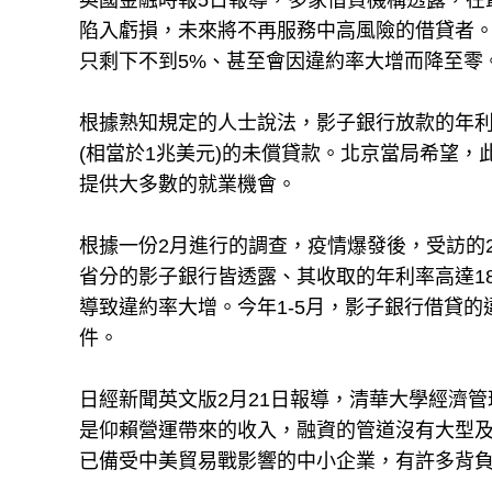
英國金融時報5日報導，多家借貸機構透露，在
陷入虧損，未來將不再服務中高風險的借貸者。
只剩下不到5%、甚至會因違約率大增而降至零
根據熟知規定的人士說法，影子銀行放款的年利
(相當於1兆美元)的未償貸款。北京當局希望
提供大多數的就業機會。
根據一份2月進行的調查，疫情爆發後，受訪的2
省分的影子銀行皆透露、其收取的年利率高達18
導致違約率大增。今年1-5月，影子銀行借貸的違約案
件。
日經新聞英文版2月21日報導，清華大學經濟管理學
是仰賴營運帶來的收入，融資的管道沒有大型
已備受中美貿易戰影響的中小企業，有許多背