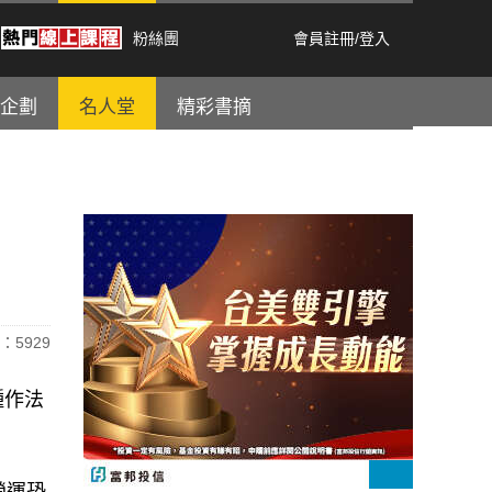
粉絲團
會員註冊
/
登入
企劃
名人堂
精彩書摘
：5929
種作法