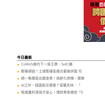
今日最新
CoWoS後的下一張王牌：SoIC擴
都審通過！土城暫緩區縫合最後拼圖 司
統一集團退出健身業！高齡化商機、健康
AI之外，錢還能往哪擺？富蘭克林：「
帳面獲利落袋才安心！理財專家揭密「9