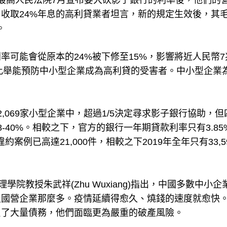
最高人民法院7月宣布要大砍影子銀行的利率後，他們的
收取24%年息的高利貸業者坦言，新的規定生效後，其
。
率可能會從原本的24%被下修至15%，影響將近人民幣7
，此舉能預防中小型企業成為高利貸的受害者。中小型企業
,069家小型企業中，超過1/5決定尋求影子銀行協助，但
-40%。相較之下，官方的銀行一年期貸款利率只有3.85
例已高達21,000件，相較之下2019年全年只有33,5
院教授朱武祥(Zhu Wuxiang)指出，中國多數中小企
及國營企業那麼多。疫情延續得愈久、燒錢的速度就愈快
負了大量債務，他們面臨更為嚴重的破產風險。