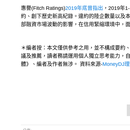
惠譽(Fitch Ratings)
2019年底曾指出
，2019年
約、創下歷史新高紀錄。違約的陸企數量以及本
部融資市場波動的影響，在信用緊縮環境中，
＊編者按：本文僅供參考之用，並不構成要約
議及推薦，讀者務請運用個人獨立思考能力，
體》、編者及作者無涉。 資料來源-
MoneyDJ