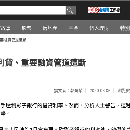
富故事
股票
房地產
基金
個人理財
特別
要融資管道遭斷
利貸、重要融資管道遭斷
撰文者：郭妍希
2020.08.06
瀏覽數
出手壓制影子銀行的借貸利率。然而，分析人士警告，這
衝擊。