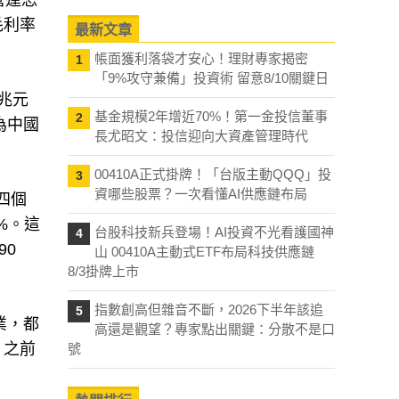
營運恐
毛利率
最新文章
帳面獲利落袋才安心！理財專家揭密
1
「9%攻守兼備」投資術 留意8/10關鍵日
兆元
基金規模2年增近70%！第一金投信董事
2
為中國
長尤昭文：投信迎向大資產管理時代
00410A正式掛牌！「台版主動QQQ」投
3
資哪些股票？一次看懂AI供應鏈布局
四個
%。這
台股科技新兵登場！AI投資不光看護國神
4
90
山 00410A主動式ETF布局科技供應鏈
8/3掛牌上市
指數創高但雜音不斷，2026下半年該追
5
業，都
高還是觀望？專家點出關鍵：分散不是口
。之前
號