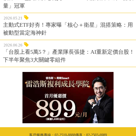
量」冠軍
2026.05.21
主動式ETF好夯！專家曝「核心＋衛星」混搭策略：用
被動型當定海神針
2026.06.26
「台股上看5萬5？」產業隊長張捷：AI重新定價台股！
下半年聚焦3大關鍵零組件
客戶服務專線：02-2510-8888傳真：02-2503-6989