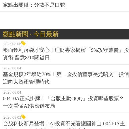
家點出關鍵：分散不是口號
觀點新聞 ‧ 今日最新
2026.08.06
帳面獲利落袋才安心！理財專家揭密「9%攻守兼備」投
資術 留意8/10關鍵日
2026.08.04
基金規模2年增近70%！第一金投信董事長尤昭文：投信
迎向大資產管理時代
2026.08.04
00410A正式掛牌！「台版主動QQQ」投資哪些股票？
一次看懂AI供應鏈布局
2026.08.03
台股科技新兵登場！AI投資不光看護國神山 00410A主