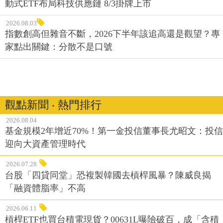
動式ETF布局科技供應鏈 8/3掛牌上市
2026.08.03
指數創高但雜音不斷，2026下半年該追高還是觀望？專
家點出關鍵：分散不是口號
觀點新聞 ‧ 熱門排行
2026.08.04
基金規模2年增近70%！第一金投信董事長尤昭文：投信
迎向大資產管理時代
2026.07.28
台股「四貸同堂」恐複製韓國去槓桿風暴？陳威良揭
「融資體脂率」不高
2026.06.11
槓桿ETF也買台積電現貨？00631L曝險破百，成「含積