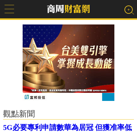
觀點新聞
5G必要專利申請數華為居冠 但獲准率低