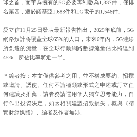
球之首，而華為擁有的5G必要專利數為1,337件，僅排
名第四，遜於諾基亞1,683件和LG電子的1,548件。
愛立信11月25日發表最新報告指出，2025年底前，5G
網路預計將覆蓋全球65%的人口，未來6年內，5G連線
所創造的流量，在全球行動網路數據流量佔比將達到
45%，所佔比率將近一半。
＊編者按：本文僅供參考之用，並不構成要約、招攬
或邀請、誘使、任何不論種類或形式之申述或訂立任
何建議及推薦，讀者務請運用個人獨立思考能力，自
行作出投資決定，如因相關建議招致損失，概與《精
實財經媒體》、編者及作者無涉。