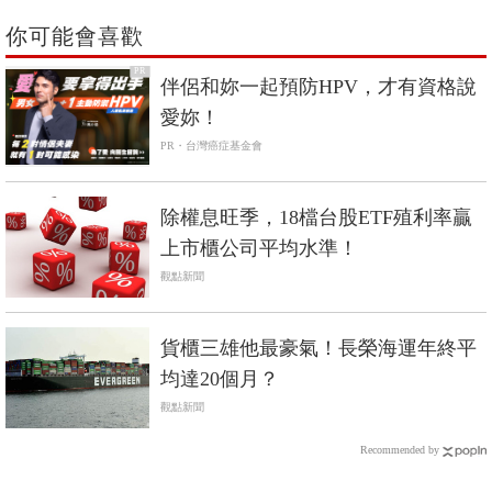
你可能會喜歡
PR
伴侶和妳一起預防HPV，才有資格說
愛妳！
PR・台灣癌症基金會
除權息旺季，18檔台股ETF殖利率贏
上市櫃公司平均水準！
觀點新聞
貨櫃三雄他最豪氣！長榮海運年終平
均達20個月？
觀點新聞
Recommended by