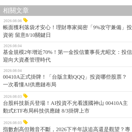
相關文章
2026.08.06
帳面獲利落袋才安心！理財專家揭密「9%攻守兼備」投
資術 留意8/10關鍵日
2026.08.04
基金規模2年增近70%！第一金投信董事長尤昭文：投信
迎向大資產管理時代
2026.08.04
00410A正式掛牌！「台版主動QQQ」投資哪些股票？
一次看懂AI供應鏈布局
2026.08.03
台股科技新兵登場！AI投資不光看護國神山 00410A主
動式ETF布局科技供應鏈 8/3掛牌上市
2026.08.03
指數創高但雜音不斷，2026下半年該追高還是觀望？專