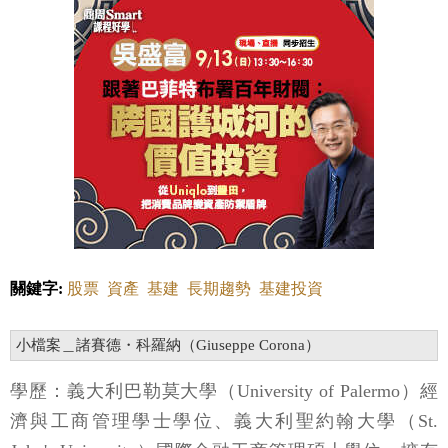
關鍵字:
股票
資產
基建
長期趨勢
基建投資
小檔案＿諸賽德・科羅納（Giuseppe Corona）
學歷：義大利巴勒莫大學（University of Palermo）經
濟與工商管理學士學位、義大利聖約翰大學（St.