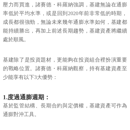
壓力而買進，諸賽德・科羅納強調，基建無論在通膨
率低於平均水準，或是回到2020年前非常低的時期，
成長都很強勁，無論未來幾年通膨水準如何，基建都
能持續勝出，再加上前述長期趨勢，基建資產將繼續
處於順風。
基建除了是投資題材，更能夠在投資組合裡扮演重要
的戰略位置。諸賽德・科羅納觀察，持有基建資產至
少能享有以下3大優勢：
1.度過通膨週期：
基於監管結構、長期合約與定價權，基建資產可作為
通膨對沖工具。