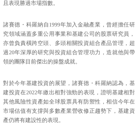
且表現勝過市場指數。
諸賽德・科羅納自1999年加入金融產業，曾經擔任研
究領域涵蓋多重公用事業和基建公司的股票研究員，
亦曾負責橫跨空頭、多頭相關投資組合產品管理，超
過20年深厚的研究與投資組合管理功力，造就他與帶
領的團隊目前傑出的操盤成就。
對於今年基建投資的展望，諸賽德・科羅納認為，基
建投資在2022年繳出相對強勁的表現，證明基建相對
其他風險性資產如全球股票具有防禦性，相信今年在
市場估值有支撐與多數產業營收修正趨勢下，基建資
產仍將有建設性的表現。