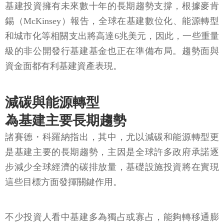
基建投資擁有未來數十年的長期趨勢支撐，根據麥肯
錫（McKinsey）報告，全球在基建數位化、能源轉型
和城市化等相關支出將高達6兆美元，因此，一些重量
級的非公開發行基建基金也正在準備布局。趨勢面與
資金面都有利基建資產表現。
減碳與能源轉型
為基建主要長期趨勢
諸賽德・科羅納指出，其中，尤以減碳和能源轉型更
是基建主要的長期趨勢，主因是全球許多政府承諾逐
步減少全球經濟的碳排放量，基礎設施投資將在實現
這些目標方面發揮關鍵作用。
不少投資人看中基建多為獨占或寡占，能夠轉移通膨