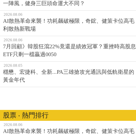
一陣風，健身三巨頭命運大不同？
2026.08.06
AI散熱革命來襲！功耗飆破極限，奇鋐、健策卡位高毛
利散熱新戰場
2026.08.06
7月回顧》韓股狂瀉22%竟還是績效冠軍？重挫時高股息
ETF只剩一檔贏過0050
2026.08.05
穩懋、宏捷科、全新...PA三雄搶攻光通訊與低軌衛星的
黃金年代
股票 ‧ 熱門排行
2026.08.06
AI散熱革命來襲！功耗飆破極限，奇鋐、健策卡位高毛