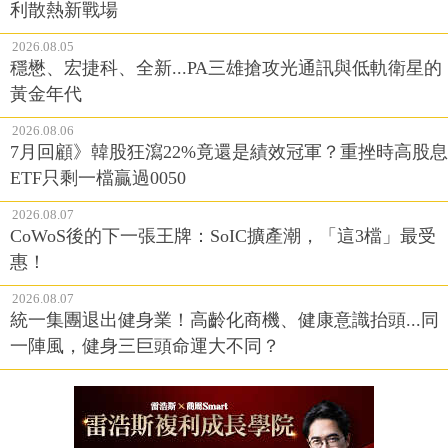
利散熱新戰場
2026.08.05
穩懋、宏捷科、全新...PA三雄搶攻光通訊與低軌衛星的
黃金年代
2026.08.06
7月回顧》韓股狂瀉22%竟還是績效冠軍？重挫時高股息
ETF只剩一檔贏過0050
2026.08.07
CoWoS後的下一張王牌：SoIC擴產潮，「這3檔」最受
惠！
2026.08.07
統一集團退出健身業！高齡化商機、健康意識抬頭...同
一陣風，健身三巨頭命運大不同？