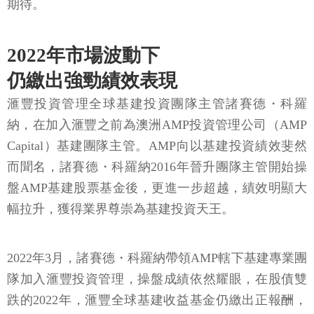
期待。
2022年市場波動下
仍繳出強勁績效表現
滙豐投資管理全球基建投資團隊主管諸賽德・科羅
納，在加入滙豐之前為澳洲AMP投資管理公司（AMP
Capital）基建團隊主管。AMP向以基建投資績效斐然
而聞名，諸賽德・科羅納2016年晉升團隊主管開始操
盤AMP基建股票基金後，更進一步超越，績效明顯大
幅拉升，獲得業界尊崇為基建投資天王。
2022年3月，諸賽德・科羅納帶領AMP轄下基建專業團
隊加入滙豐投資管理，操盤成績依然耀眼，在股債雙
跌的2022年，滙豐全球基建收益基金仍繳出正報酬，