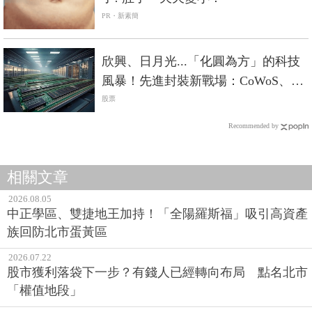
PR・新素簡
欣興、日月光...「化圓為方」的科技
風暴！先進封裝新戰場：CoWoS、
CoPoS、CoWoP誰勝出？
股票
Recommended by
相關文章
2026.08.05
中正學區、雙捷地王加持！「全陽羅斯福」吸引高資產
族回防北市蛋黃區
2026.07.22
股市獲利落袋下一步？有錢人已經轉向布局 點名北市
「權值地段」