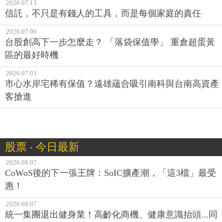
2026.07.13
信託，不只是有錢人的工具，而是每個家庭的責任
2026.07.09
台股創高下一步怎麼走？ 「落袋保值學」 重倉超蛋黃
區的最好時機
2026.07.03
市心水岸宅稀有保值？遠雄蘊合吸引南科與台南高資產
客搶進
股票 ‧ 今日最新
2026.08.07
CoWoS後的下一張王牌：SoIC擴產潮，「這3檔」最受
惠！
2026.08.07
統一集團退出健身業！高齡化商機、健康意識抬頭...同