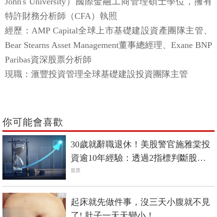
John's University）國際金融工商管理碩士學位，擁有
特許財務分析師（CFA）執照
經歷：AMP Capital全球上市基礎建設資產團隊主管、
Bear Stearns Asset Management董事總經理、Exane BNP
Paribas資深股票分析師
現職：滙豐投資管理全球基礎建設投資團隊主管
你可能會喜歡
30歲就辭職退休！美股警官施雅棠投
資逾10年經驗：透過2指標判斷股價
趨勢
股票
PR
起床就先做件事，沒三天小腹就不見
了! 肚子一天天變小！