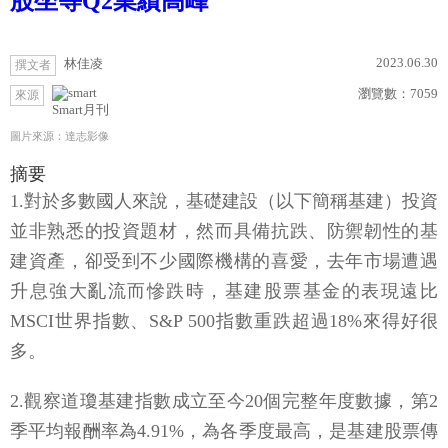
股坐等Q2業績高峰
2023.06.30
林佳凌
撰文者
瀏覽數：
7059
來源
Smart月刊
圖片來源：達志影像
摘要
1.對於多數國人來說，基礎建設（以下簡稱基建）投資
並非熟悉的投資題材，然而具備抗跌、防禦韌性的基
建資產，卻受到不少國際機構的喜愛，去年市場遭遇
升息強大亂流而慘跌時，基建股票基金的表現遠比
MSCI世界指數、S&P 500指數重跌超過18%來得好很
多。
2.觀察道瓊基建指數成立至今20個完整年度數據，第2
季平均報酬率為4.91%，為各季度最高，是基建股票傳