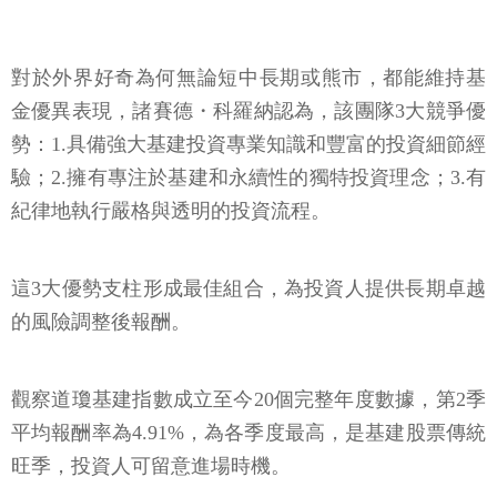
對於外界好奇為何無論短中長期或熊市，都能維持基
金優異表現，諸賽德・科羅納認為，該團隊3大競爭優
勢：1.具備強大基建投資專業知識和豐富的投資細節經
驗；2.擁有專注於基建和永續性的獨特投資理念；3.有
紀律地執行嚴格與透明的投資流程。
這3大優勢支柱形成最佳組合，為投資人提供長期卓越
的風險調整後報酬。
觀察道瓊基建指數成立至今20個完整年度數據，第2季
平均報酬率為4.91%，為各季度最高，是基建股票傳統
旺季，投資人可留意進場時機。