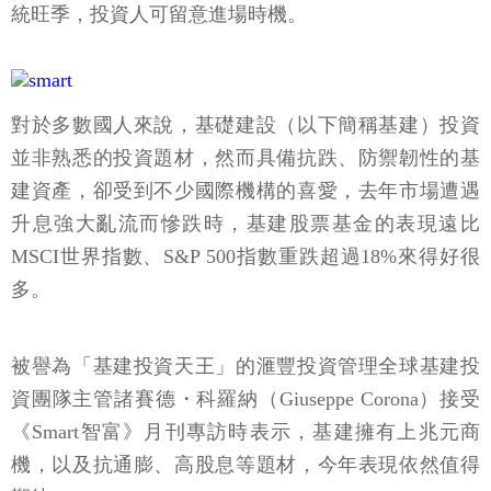
統旺季，投資人可留意進場時機。
對於多數國人來說，基礎建設（以下簡稱基建）投資
並非熟悉的投資題材，然而具備抗跌、防禦韌性的基
建資產，卻受到不少國際機構的喜愛，去年市場遭遇
升息強大亂流而慘跌時，基建股票基金的表現遠比
MSCI世界指數、S&P 500指數重跌超過18%來得好很
多。
被譽為「基建投資天王」的滙豐投資管理全球基建投
資團隊主管諸賽德・科羅納（Giuseppe Corona）接受
《Smart智富》月刊專訪時表示，基建擁有上兆元商
機，以及抗通膨、高股息等題材，今年表現依然值得