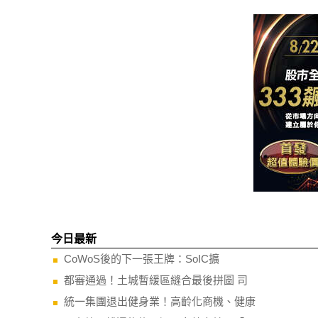
今日最新
CoWoS後的下一張王牌：SoIC擴
都審通過！土城暫緩區縫合最後拼圖 司
統一集團退出健身業！高齡化商機、健康