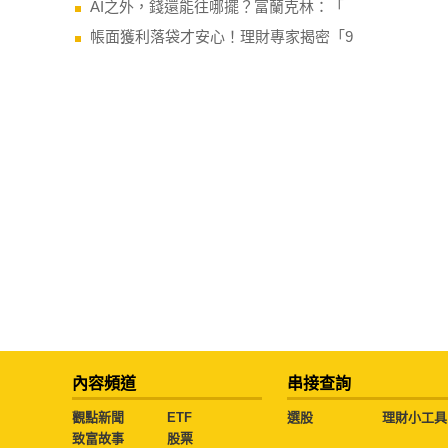
AI之外，錢還能往哪擺？富蘭克林：「
帳面獲利落袋才安心！理財專家揭密「9
內容頻道
串接查詢
觀點新聞
ETF
選股
理財小工具
致富故事
股票