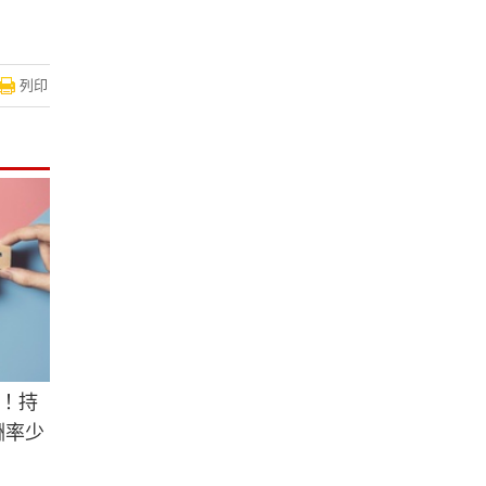
列印
！持
酬率少