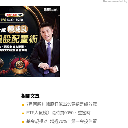
Recommended by
相關文章
7月回顧》韓股狂瀉22%竟還是績效冠
ETF人氣榜》漲時買0050、重挫時
基金規模2年增近70%！第一金投信董