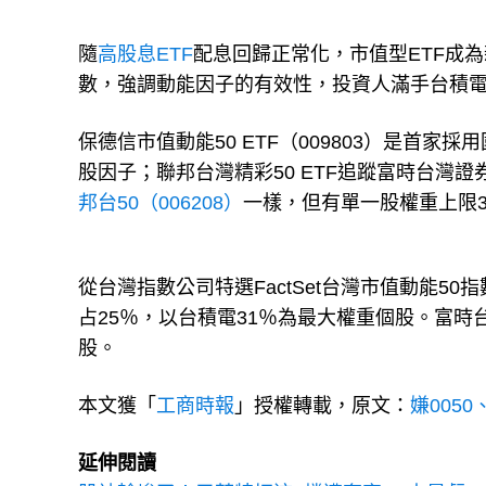
隨
高股息ETF
配息回歸正常化，市值型ETF成為新
數，強調動能因子的有效性，投資人滿手台積電
保德信市值動能50 ETF（009803）是首家採
股因子；聯邦台灣精彩50 ETF追蹤富時台灣證
邦台50（006208）
一樣，但有單一股權重上限3
從台灣指數公司特選FactSet台灣市值動能5
占25％，以台積電31％為最大權重個股。富時
股。
本文獲「
工商時報
」授權轉載，原文：
嫌0050
延伸閱讀