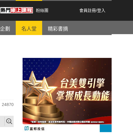
粉絲團
會員註冊
/
登入
企劃
名人堂
精彩書摘
24870