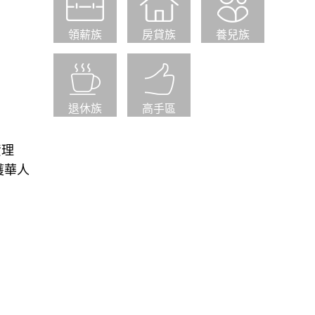
領薪族
房貸族
養兒族
退休族
高手區
資理
獲華人