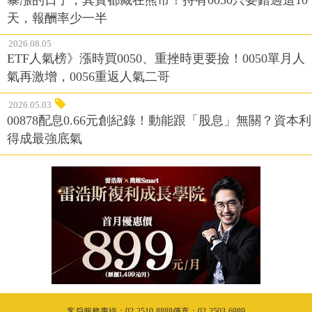
天，報酬率少一半
2026.08.05
ETF人氣榜》漲時買0050、重挫時更要撿！0050單月人
氣再激增，0056重返人氣二哥
2026.05.03
00878配息0.66元創紀錄！動能跟「股息」無關？資本利
得成最強底氣
客戶服務專線：02-2510-8888傳真：02-2503-6989