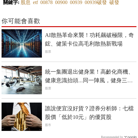
關鍵字:
股息
etf
00878
00900
00939
00939破發
破發
你可能會喜歡
AI散熱革命來襲！功耗飆破極限，奇
鋐、健策卡位高毛利散熱新戰場
股票
統一集團退出健身業！高齡化商機、
健康意識抬頭...同一陣風，健身三巨
頭命運大不同？
股票
誰說便宜沒好貨？證券分析師：七檔
股價「低於10元」的優質股
股市
Recommended by