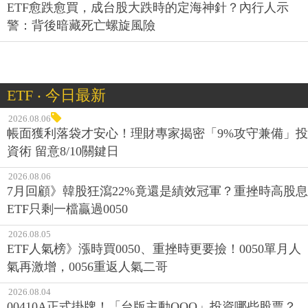
ETF愈跌愈買，成台股大跌時的定海神針？內行人示
警：背後暗藏死亡螺旋風險
ETF ‧ 今日最新
2026.08.06
帳面獲利落袋才安心！理財專家揭密「9%攻守兼備」投
資術 留意8/10關鍵日
2026.08.06
7月回顧》韓股狂瀉22%竟還是績效冠軍？重挫時高股息
ETF只剩一檔贏過0050
2026.08.05
ETF人氣榜》漲時買0050、重挫時更要撿！0050單月人
氣再激增，0056重返人氣二哥
2026.08.04
00410A正式掛牌！「台版主動QQQ」投資哪些股票？