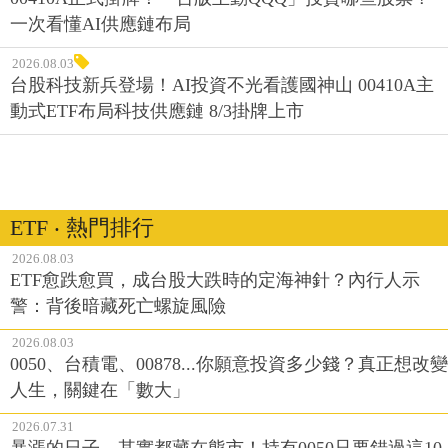
一次看懂AI供應鏈布局
2026.08.03
台股科技新兵登場！AI投資不光看護國神山 00410A主
動式ETF布局科技供應鏈 8/3掛牌上市
ETF ‧ 熱門排行
2026.08.03
ETF愈跌愈買，成台股大跌時的定海神針？內行人示
警：背後暗藏死亡螺旋風險
2026.08.03
0050、台積電、00878...你願意投資多少錢？真正想改變
人生，關鍵在「數大」
2026.07.31
暴漲的日子，其實都藏在熊市！持有0050只要錯過這10