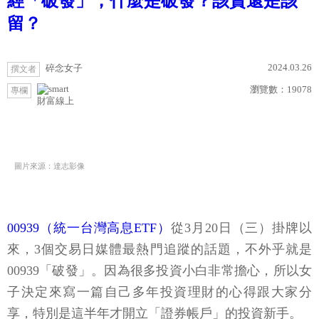
經「破發」，什麼是破發？該賣還是該
留？
2024.03.26
碎念女子
撰文者
瀏覽數：
19078
專欄
財富線上
圖片來源：達志影像
00939（統一台灣高息ETF）
從3月20日（三）掛牌以
來，3個交易日媒體最熱門追蹤的話題，不外乎就是
00939「破發」。因為很多投資小白非常擔心，所以女
子決定來寫一篇自己多年投資理財的心得跟大家分
享，特別是這半年才開立「證券帳戶」的投資新手。