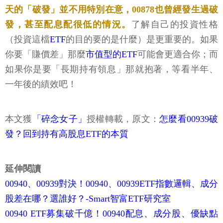
天的「破發」並不用特別在意，00878也曾經發生過破
發，甚至配息配很低的情況。
了解自己的投資性格
（投資這檔
ETF
的目的要的是什麼）是更重要的。如果
你要「賺價差」那麼
市值型的ETF
可能會更適合你；而
如果你是要「長期持有領息」那就抱著，等看半年、
一年後的績效吧！
本文獲
「碎念女子」
授權轉載，原文：
怎麼看00939破
發？回到持有高股息ETF的本質
延伸閱讀
00940、00939對決！00940、00939ETF指數邏輯、成分
股差在哪？選誰好？-Smart智富ETF研究室
00940 ETF募集破千億！00940配息、成分股、優缺點