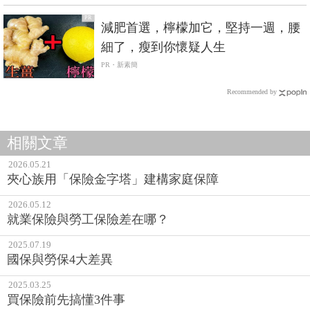
PR
減肥首選，檸檬加它，堅持一週，腰
細了，瘦到你懷疑人生
PR・新素簡
Recommended by
相關文章
2026.05.21
夾心族用「保險金字塔」建構家庭保障
2026.05.12
就業保險與勞工保險差在哪？
2025.07.19
國保與勞保4大差異
2025.03.25
買保險前先搞懂3件事