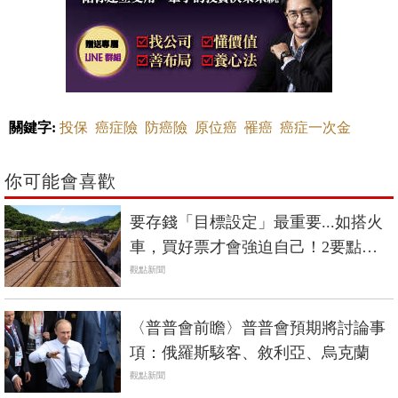
關鍵字:
投保
癌症險
防癌險
原位癌
罹癌
癌症一次金
你可能會喜歡
要存錢「目標設定」最重要...如搭火
車，買好票才會強迫自己！2要點教
你正確設目標
觀點新聞
〈普普會前瞻〉普普會預期將討論事
項：俄羅斯駭客、敘利亞、烏克蘭
觀點新聞