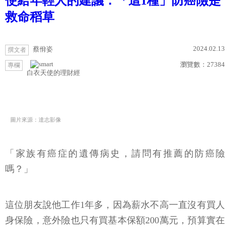
使給年輕人的建議：「這1種」防癌險是
救命稻草
2024.02.13
蔡佾姿
撰文者
瀏覽數：
27384
專欄
白衣天使的理財經
圖片來源：達志影像
「家族有癌症的遺傳病史，請問有推薦的防癌險
嗎？」
這位朋友說他工作1年多，因為薪水不高一直沒有買人
身保險，意外險也只有買基本保額200萬元，預算實在