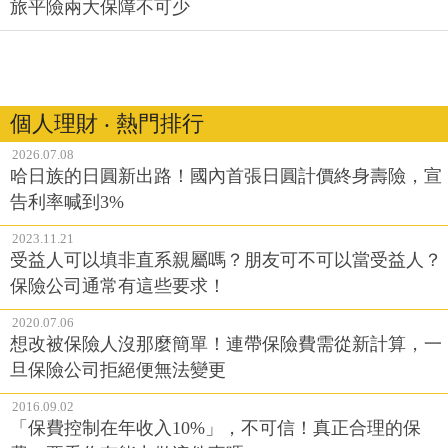
旅平險兩大保障不可少
個人理財 ‧ 熱門排行
2026.07.08
哈日族的日圓新出路！國內首張日圓計價終身壽險，宣
告利率喊到3%
2023.11.21
受益人可以填非直系親屬嗎？朋友可不可以當受益人？
保險公司通常有這些要求！
2020.07.06
想改被保險人沒那麼簡單！連帶保險費需從新計算，一
旦保險公司拒絕便無法變更
2016.09.02
「保費控制在年收入10%」，不可信！真正合理的保