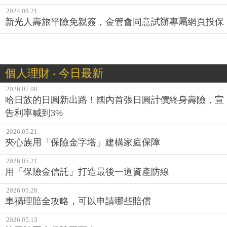
2024.08.21
新光人壽旅平險免親簽，金管會同意試辦專屬網頁投保
個人理財 ‧ 今日最新
2026.07.08
哈日族的日圓新出路！國內首張日圓計價終身壽險，宣
告利率喊到3%
2026.05.21
夾心族用「保險金字塔」建構家庭保障
2026.05.21
用「保險金信託」打造最後一道資產防線
2026.05.20
車禍理賠全攻略，可以申請哪些賠償
2026.05.13