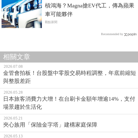
槓鴻海？Magna搶EV代工，傳為蘋果
車可能夥伴
觀點新聞
Recommended by
相關文章
2026.07.08
金管會拍板！台股盤中零股交易時程調整，年底前縮短
與整股差距
2026.05.28
日本旅客消費力大增！在台刷卡金額年增逾14%，支付
場景趨於生活化
2026.05.21
夾心族用「保險金字塔」建構家庭保障
2026.05.13