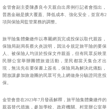
金管會副主委陳彥良今天親自出席例行記者會指出，
普惠金融是擴大覆蓋、降低成本、強化安全，並宣布2
項與保險局監管業務的調整。
旅平險集體彙繳件以專屬網頁完成投保以取代親簽，
保險局副局長蔡火炎說明，因法令規定旅平險的要保
人、被保險人均須於投保文件親簽，但有民眾反映里
民辦公室舉辦團體旅遊活動，里民都當天集合才出
現，無法先在要保書上簽名，保險局為解決此痛點，
開放讓參加旅遊團的民眾可先上網做身分驗證同意投
保。
金管會曾在2023年7月發函解釋，旅平險集體彙繳件的
親簽替代措施，參加學校、政府機關、村里辦公室舉