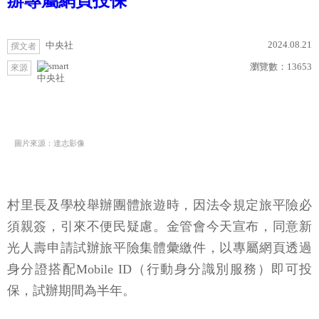
辦專屬網頁投保
2024.08.21
中央社
撰文者
瀏覽數：
13653
來源
中央社
圖片來源：達志影像
村里長及學校舉辦團體旅遊時，因法令規定旅平險必
須親簽，引來不便民疑慮。金管會今天宣布，同意新
光人壽申請試辦旅平險集體彙繳件，以專屬網頁透過
身分證搭配Mobile ID（行動身分識別服務）即可投
保，試辦期間為半年。