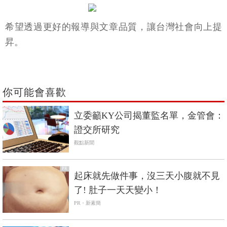
希望透過更好的報導與文章品質，讓台灣社會向上提
昇。
你可能會喜歡
立委籲KY公司揭董監名單，金管會：
證交所研究
觀點新聞
PR
起床就先做件事，沒三天小腹就不見
了! 肚子一天天變小！
PR・新素簡