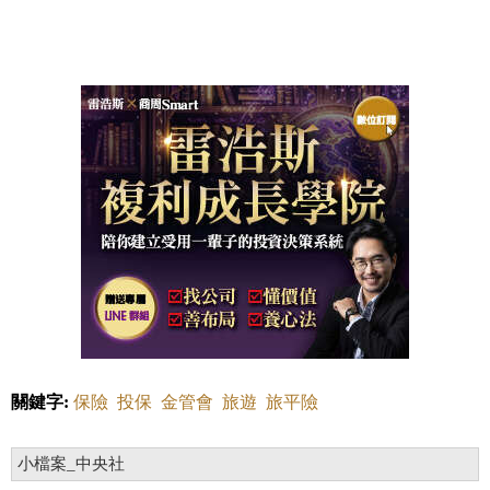
關鍵字:
保險
投保
金管會
旅遊
旅平險
小檔案_中央社