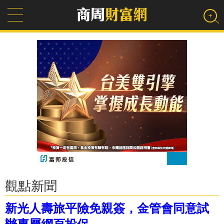
觀點新聞
新光人壽旅平險免親簽，金管會同意試