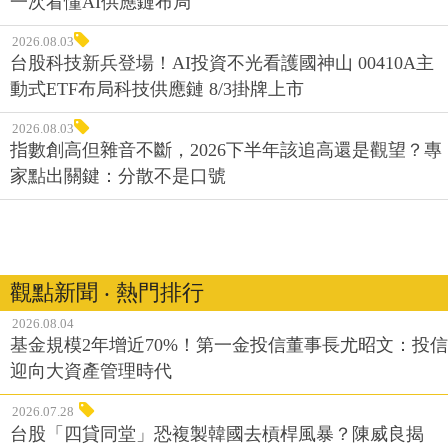
一次看懂AI供應鏈布局
2026.08.03
台股科技新兵登場！AI投資不光看護國神山 00410A主
動式ETF布局科技供應鏈 8/3掛牌上市
2026.08.03
指數創高但雜音不斷，2026下半年該追高還是觀望？專
家點出關鍵：分散不是口號
觀點新聞 ‧ 熱門排行
2026.08.04
基金規模2年增近70%！第一金投信董事長尤昭文：投信
迎向大資產管理時代
2026.07.28
台股「四貸同堂」恐複製韓國去槓桿風暴？陳威良揭