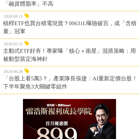
「融資體脂率」不高
2026.06.11
槓桿ETF也買台積電現貨？00631L曝險破百，成「含積
量」冠軍
2026.05.21
主動式ETF好夯！專家曝「核心＋衛星」混搭策略：用
被動型當定海神針
2026.06.26
「台股上看5萬5？」產業隊長張捷：AI重新定價台股！
下半年聚焦3大關鍵零組件