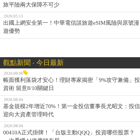
旅平險兩大保障不可少
2026.05.13
出國上網安全第一！中華電信談旅遊eSIM風險與原號漫
遊優勢
觀點新聞 ‧ 今日最新
2026.08.06
帳面獲利落袋才安心！理財專家揭密「9%攻守兼備」投
資術 留意8/10關鍵日
2026.08.04
基金規模2年增近70%！第一金投信董事長尤昭文：投信
迎向大資產管理時代
2026.08.04
00410A正式掛牌！「台版主動QQQ」投資哪些股票？