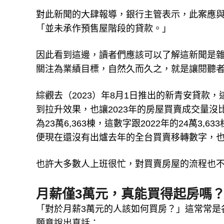
對此新聞的大肆報導，銀行主管表示，此案應
「並未承作預售屋階段的貸款。」
因此看到這邊，讀者們應該可以了解這新聞是
關注為業績目標，自然久而久之，就是讓閱聽
綜觀去（2023）年8月1日推出的新青安貸款
到拉升效果，也讓2023年的房屋買賣成交量沒
為23萬6,363棟，這數字跟2022年的24萬3,
便現在還沒有出爐去年的全台買賣移轉數字，也
也許大多數人上班很忙，對買賣房屋的流程也
月薪僅3萬元，真能買得起房嗎
「對於月薪3萬元的人該如何買房？」這常常是
願意說出真話：