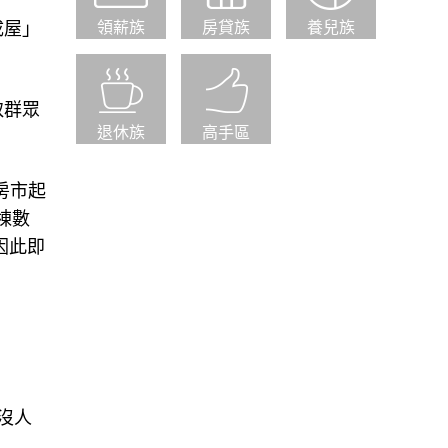
成屋」
領薪族
房貸族
養兒族
取群眾
退休族
高手區
房市起
棟數
，因此即
沒人