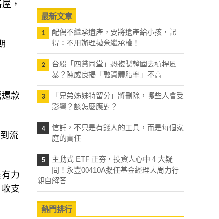
售屋，
最新文章
配偶不繼承遺產，要將遺產給小孩，記
1
得：不用辦理拋棄繼承權！
期
台股「四貸同堂」恐複製韓國去槓桿風
2
暴？陳威良揭「融資體脂率」不高
需還款
「兄弟姊妹特留分」將刪除，哪些人會受
3
影響？該怎麼應對？
信託，不只是有錢人的工具，而是每個家
4
賺到流
庭的責任
主動式 ETF 正夯，投資人心中 4 大疑
5
問！永豐00410A擬任基金經理人周力行
是有力
親自解答
月收支
熱門排行