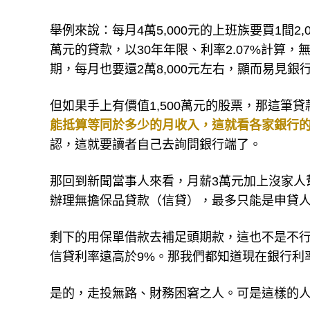
舉例來說：每月4萬5,000元的上班族要買1間2
萬元的貸款，以30年年限、利率2.07%計算，
期，每月也要還2萬8,000元左右，顯而易見銀
但如果手上有價值1,500萬元的股票，那這筆
能抵算等同於多少的月收入，這就看各家銀行
認，這就要讀者自己去詢問銀行端了。
那回到新聞當事人來看，月薪3萬元加上沒家人
辦理無擔保品貸款（信貸），最多只能是申貸人月
剩下的用保單借款去補足頭期款，這也不是不
信貸利率遠高於9%。那我們都知道現在銀行利
是的，走投無路、財務困窘之人。可是這樣的