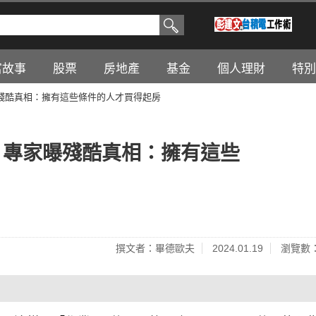
富故事
股票
房地產
基金
個人理財
特別
殘酷真相：擁有這些條件的人才買得起房
」專家曝殘酷真相：擁有這些
撰文者：畢德歐夫
2024.01.19
瀏覽數：