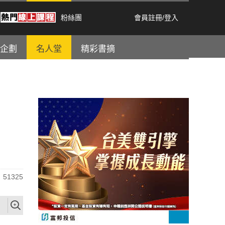
粉絲團
會員註冊
/
登入
企劃
名人堂
精彩書摘
51325