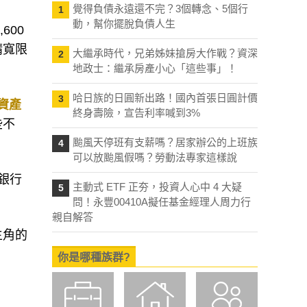
覺得負債永遠還不完？3個轉念、5個行
1
動，幫你擺脫負債人生
600
請寬限
大繼承時代，兄弟姊妹搶房大作戰？資深
2
地政士：繼承房產小心「這些事」！
哈日族的日圓新出路！國內首張日圓計價
3
資產
終身壽險，宣告利率喊到3%
些不
颱風天停班有支薪嗎？居家辦公的上班族
4
可以放颱風假嗎？勞動法專家這樣說
銀行
主動式 ETF 正夯，投資人心中 4 大疑
5
問！永豐00410A擬任基金經理人周力行
親自解答
主角的
你是哪種族群?