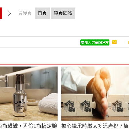
最後頁
首頁
單頁閱讀
瓶瓶罐罐，汎倫1瓶搞定臉
擔心繼承時繳太多遺產稅？資