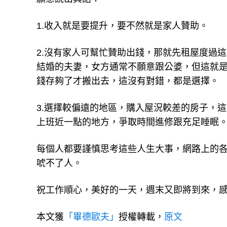
1.收入就是要提升，要不然就是家人贊助。
2.沒有家人可幫忙贊助出錢，那就先租屋度過
結婚的夫妻，女方通常不願意跟公婆，但這就是
錢存夠了才搬出去，這沒有對錯，都是選擇。
3.選擇較偏遠的地區，購入屋況較差的房子，
上班近一點的地方，爭取時間進修跟充足睡眠
每個人都要謹慎思考這些人生大事，網路上的
唬不了人。
祝工作順心，美好的一天，週末又即將到來，
本文獲
「畢德歐夫」
授權轉載，
原文