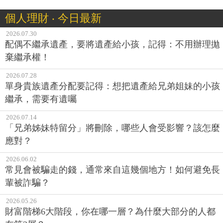
個人理財 ‧ 今日最新
2026.07.30
配偶不繼承遺產，要將遺產給小孩，記得：不用辦理拋
棄繼承權！
2026.07.28
單身貴族遺產分配要記得：想把遺產給兄弟姐妹的小孩
繼承，需要有遺囑
2026.07.14
「兄弟姊妹特留分」將刪除，哪些人會受影響？該怎麼
應對？
2026.06.02
常見會被騙走的錢，通常來自這幾個地方！如何避免長
輩被詐騙？
2026.05.26
財富階梯6大階段，你在哪一層？為什麼大部分的人都