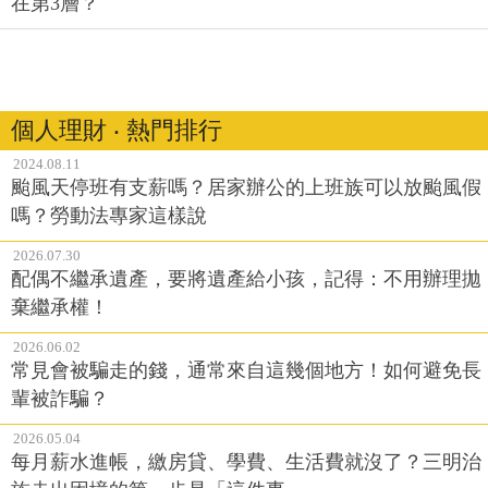
在第3層？
個人理財 ‧ 熱門排行
2024.08.11
颱風天停班有支薪嗎？居家辦公的上班族可以放颱風假
嗎？勞動法專家這樣說
2026.07.30
配偶不繼承遺產，要將遺產給小孩，記得：不用辦理拋
棄繼承權！
2026.06.02
常見會被騙走的錢，通常來自這幾個地方！如何避免長
輩被詐騙？
2026.05.04
每月薪水進帳，繳房貸、學費、生活費就沒了？三明治