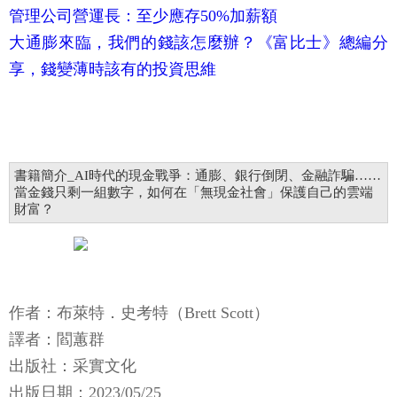
管理公司營運長：至少應存50%加薪額
大通膨來臨，我們的錢該怎麼辦？《富比士》總編分
享，錢變薄時該有的投資思維
書籍簡介_AI時代的現金戰爭：通膨、銀行倒閉、金融詐騙……
當金錢只剩一組數字，如何在「無現金社會」保護自己的雲端
財富？
作者：布萊特．史考特（Brett Scott）
譯者：閻蕙群
出版社：采實文化
出版日期：2023/05/25