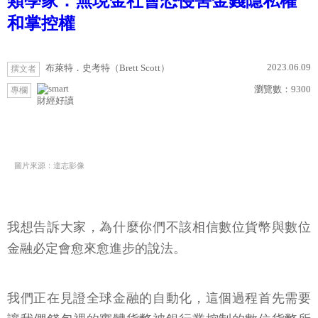
類學家：無現金社會恐侵害金錢隱私權
和掌控權
2023.06.09
布萊特．史考特（Brett Scott）
撰文者
瀏覽數：
9300
專欄
財經好讀
圖片來源：達志影像
我想告訴大家，為什麼你們不該相信數位貨幣與數位
金融必定會愈來愈進步的說法。
我們正在見證全球金融的自動化，這個過程首先需要