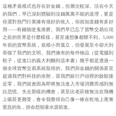
這種矛盾模式也存在於金錢，但層次較深。活在今天
的我們，早已深刻體驗到沒錢萬萬不能的道理，要是
你選對熱門行業擁有很好的收入，你就知道錢有多好
用——有錢能使鬼推磨。我們早已忘了貨幣交易出現
之前的世界是什麼模樣，甚至連想像都辦不到。5,000
年前的貨幣系統，規模小而孤立，但發展至今卻大到
吞噬了我們的文明。我們擁有的每件物品（從電腦到
鞋子，從進口的義大利麵到這本書）幾乎都是透過一
個全球貨幣交易系統取得的。我們與金錢的關係甚至
超過我們對科技的依附，當我們銀行戶頭裡的餘額接
近零，我們就會因為即將無法進入市場消費而感到無
比恐慌。失去那樣的機會，甚至比老菸槍無法在飛機
上吸菸更難受，會令我覺得自己像一條在乾地上逐漸
窒息的魚，拚命想朝著水源前進。