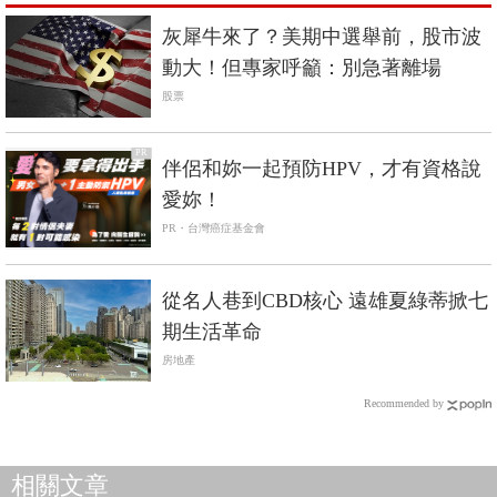
灰犀牛來了？美期中選舉前，股市波
動大！但專家呼籲：別急著離場
股票
PR
伴侶和妳一起預防HPV，才有資格說
愛妳！
PR・台灣癌症基金會
從名人巷到CBD核心 遠雄夏綠蒂掀七
期生活革命
房地產
Recommended by
相關文章