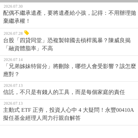
2026.07.30
配偶不繼承遺產，要將遺產給小孩，記得：不用辦理拋
棄繼承權！
2026.07.28
台股「四貸同堂」恐複製韓國去槓桿風暴？陳威良揭
「融資體脂率」不高
2026.07.14
「兄弟姊妹特留分」將刪除，哪些人會受影響？該怎麼
應對？
2026.07.13
信託，不只是有錢人的工具，而是每個家庭的責任
2026.07.13
主動式 ETF 正夯，投資人心中 4 大疑問！永豐00410A
擬任基金經理人周力行親自解答