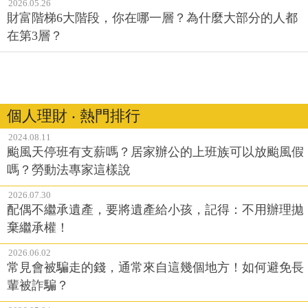
2026.05.26
財富階梯6大階段，你在哪一層？為什麼大部分的人都
在第3層？
個人理財 ‧ 熱門排行
2024.08.11
颱風天停班有支薪嗎？居家辦公的上班族可以放颱風假
嗎？勞動法專家這樣說
2026.07.30
配偶不繼承遺產，要將遺產給小孩，記得：不用辦理拋
棄繼承權！
2026.06.02
常見會被騙走的錢，通常來自這幾個地方！如何避免長
輩被詐騙？