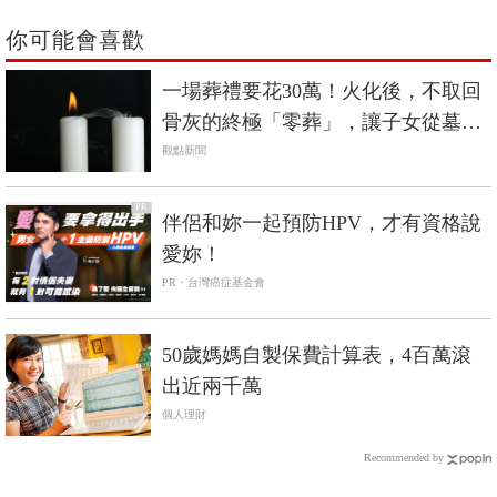
你可能會喜歡
一場葬禮要花30萬！火化後，不取回
骨灰的終極「零葬」，讓子女從墓地
的重擔解放
觀點新聞
PR
伴侶和妳一起預防HPV，才有資格說
愛妳！
PR・台灣癌症基金會
50歲媽媽自製保費計算表，4百萬滾
出近兩千萬
個人理財
Recommended by