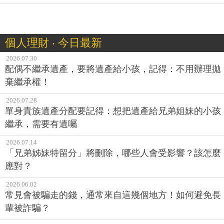
個人理財 ‧ 今日最新
2026.07.30
配偶不繼承遺產，要將遺產給小孩，記得：不用辦理拋
棄繼承權！
2026.07.28
單身貴族遺產分配要記得：想把遺產給兄弟姐妹的小孩
繼承，需要有遺囑
2026.07.14
「兄弟姊妹特留分」將刪除，哪些人會受影響？該怎麼
應對？
2026.06.02
常見會被騙走的錢，通常來自這幾個地方！如何避免長
輩被詐騙？