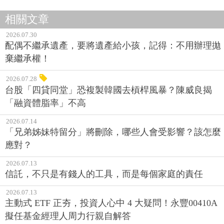
相關文章
2026.07.30
配偶不繼承遺產，要將遺產給小孩，記得：不用辦理拋
棄繼承權！
2026.07.28
台股「四貸同堂」恐複製韓國去槓桿風暴？陳威良揭
「融資體脂率」不高
2026.07.14
「兄弟姊妹特留分」將刪除，哪些人會受影響？該怎麼
應對？
2026.07.13
信託，不只是有錢人的工具，而是每個家庭的責任
2026.07.13
主動式 ETF 正夯，投資人心中 4 大疑問！永豐00410A
擬任基金經理人周力行親自解答