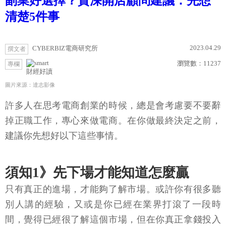
副業好選擇？資深開店顧問建議：先想
清楚5件事
2023.04.29
CYBERBIZ電商研究所
撰文者
瀏覽數：
11237
專欄
財經好讀
圖片來源：達志影像
許多人在思考電商創業的時候，總是會考慮要不要辭
掉正職工作，專心來做電商。在你做最終決定之前，
建議你先想好以下這些事情。
須知1》先下場才能知道怎麼贏
只有真正的進場，才能夠了解市場。或許你有很多聽
別人講的經驗，又或是你已經在業界打滾了一段時
間，覺得已經很了解這個市場，但在你真正拿錢投入