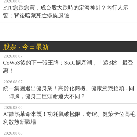
2026.08.03
ETF愈跌愈買，成台股大跌時的定海神針？內行人示
警：背後暗藏死亡螺旋風險
股票 ‧ 今日最新
2026.08.07
CoWoS後的下一張王牌：SoIC擴產潮，「這3檔」最受
惠！
2026.08.07
統一集團退出健身業！高齡化商機、健康意識抬頭...同
一陣風，健身三巨頭命運大不同？
2026.08.06
AI散熱革命來襲！功耗飆破極限，奇鋐、健策卡位高毛
利散熱新戰場
2026.08.06