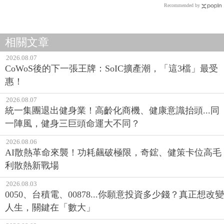
Recommended by
相關文章
2026.08.07
CoWoS後的下一張王牌：SoIC擴產潮，「這3檔」最受
惠！
2026.08.07
統一集團退出健身業！高齡化商機、健康意識抬頭...同
一陣風，健身三巨頭命運大不同？
2026.08.06
AI散熱革命來襲！功耗飆破極限，奇鋐、健策卡位高毛
利散熱新戰場
2026.08.03
0050、台積電、00878...你願意投資多少錢？真正想改變
人生，關鍵在「數大」