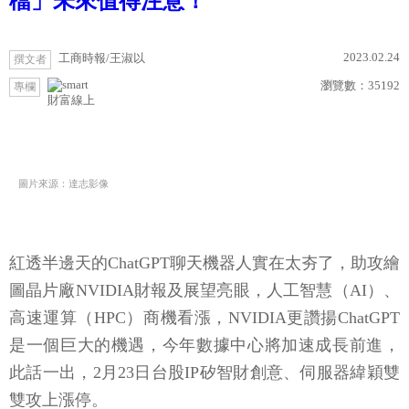
檔」未來值得注意！
2023.02.24
工商時報/王淑以
撰文者
瀏覽數：
35192
專欄
財富線上
圖片來源：達志影像
紅透半邊天的ChatGPT聊天機器人實在太夯了，助攻繪
圖晶片廠NVIDIA財報及展望亮眼，人工智慧（AI）、
高速運算（HPC）商機看漲，NVIDIA更讚揚ChatGPT
是一個巨大的機遇，今年數據中心將加速成長前進，
此話一出，2月23日台股IP矽智財創意、伺服器緯穎雙
雙攻上漲停。