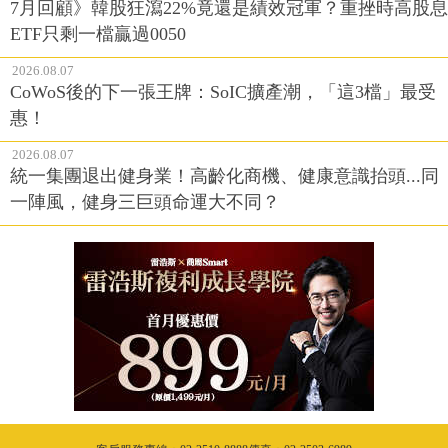
7月回顧》韓股狂瀉22%竟還是績效冠軍？重挫時高股息
ETF只剩一檔贏過0050
2026.08.07
CoWoS後的下一張王牌：SoIC擴產潮，「這3檔」最受
惠！
2026.08.07
統一集團退出健身業！高齡化商機、健康意識抬頭...同
一陣風，健身三巨頭命運大不同？