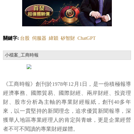
關鍵字:
台股
伺服器
緯穎
矽智財
ChatGPT
小檔案_工商時報
《工商時報》創刊於1978年12月1日，是一份積極報導
經濟事務、國際貿易、國際財經、兩岸財經、投資理
財、股市分析為主軸的專業財經報紙，創刊40多年
來，以一貫堅持的新聞理念，追求優質新聞報導，深
獲華人地區專業經理人的肯定與青睞，更是企業經營
者不可不閱讀的專業財經媒體。