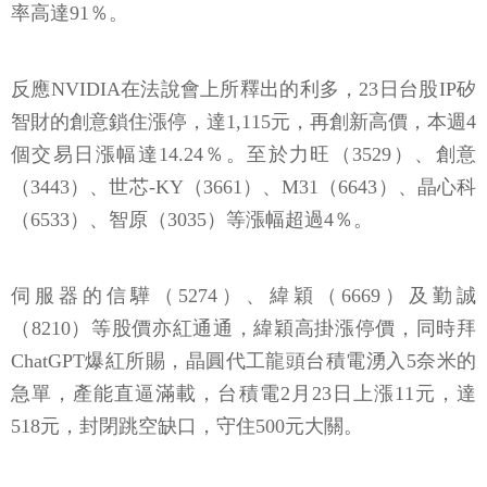
率高達91％。
反應NVIDIA在法說會上所釋出的利多，23日台股IP矽
智財的創意鎖住漲停，達1,115元，再創新高價，本週4
個交易日漲幅達14.24％。至於力旺（3529）、創意
（3443）、世芯-KY（3661）、M31（6643）、晶心科
（6533）、智原（3035）等漲幅超過4％。
伺服器的信驊（5274）、緯穎（6669）及勤誠
（8210）等股價亦紅通通，緯穎高掛漲停價，同時拜
ChatGPT爆紅所賜，晶圓代工龍頭台積電湧入5奈米的
急單，產能直逼滿載，台積電2月23日上漲11元，達
518元，封閉跳空缺口，守住500元大關。