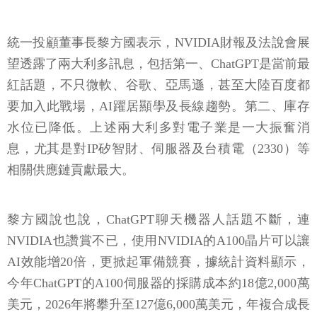
統一投顧董事長黎方國表示，NVIDIA財報及法說會展
望透露了兩大利多訊息，包括第一、ChatGPT是當前最
紅話題，不只微軟、谷歌、亞馬遜，甚至大陸百度都
要加入此戰場，AI躍居顯學及長線趨勢。第二、庫存
水位已降低。上述兩大利多對電子業是一大振奮消
息，尤其是對IP矽智財、伺服器及台積電（2330）等
相關供應鏈貢獻最大。
黎方國說也說，ChatGPT聊天機器人話題不斷，連
NVIDIA也讚賞不已，使用NVIDIA的A100晶片可以讓
AI效能增20倍，更掀起軍備競賽，據統計資料顯示，
今年ChatGPT的A100伺服器的採購成本約18億2,000萬
美元，2026年將攀升至127億6,000萬美元，年複合成長