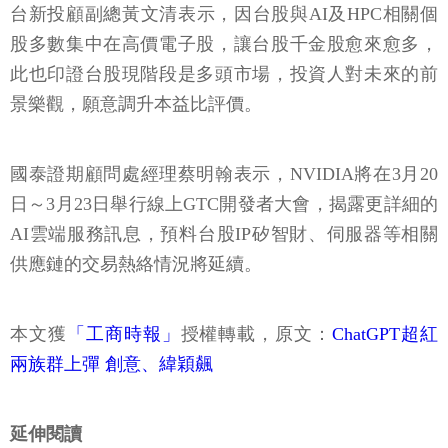
台新投顧副總黃文清表示，因台股與AI及HPC相關個
股多數集中在高價電子股，讓台股千金股愈來愈多，
此也印證台股現階段是多頭市場，投資人對未來的前
景樂觀，願意調升本益比評價。
國泰證期顧問處經理蔡明翰表示，NVIDIA將在3月20
日～3月23日舉行線上GTC開發者大會，揭露更詳細的
AI雲端服務訊息，預料台股IP矽智財、伺服器等相關
供應鏈的交易熱絡情況將延續。
本文獲
「工商時報」
授權轉載，原文：
ChatGPT超紅
兩族群上彈 創意、緯穎飆
延伸閱讀