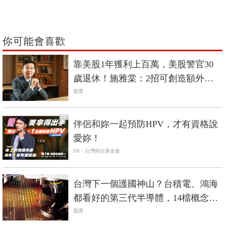
你可能會喜歡
靠美股1年獲利上百萬，美股警官30
歲退休！施雅棠：2招可創造額外現
金流
股票
PR
伴侶和妳一起預防HPV，才有資格說
愛妳！
PR・台灣癌症基金會
台灣下一個護國神山？台積電、鴻海
都看好的第三代半導體，14檔概念股
出列
股票