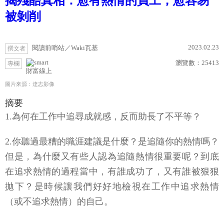
揭殘酷真相：愈有熱情的員工，愈容易
被剝削
2023.02.23
閱讀前哨站／Waki瓦基
撰文者
瀏覽數：
25413
專欄
財富線上
圖片來源：達志影像
摘要
1.為何在工作中追尋成就感，反而助長了不平等？
2.你聽過最糟的職涯建議是什麼？是追隨你的熱情嗎？
但是，為什麼又有些人認為追隨熱情很重要呢？到底
在追求熱情的過程當中，有誰成功了，又有誰被狠狠
拋下？是時候讓我們好好地檢視在工作中追求熱情
（或不追求熱情）的自己。