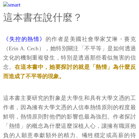
這本書在說什麼？
《失控的熱情》
的作者是美國社會學家艾琳・賽克
（Erin A. Cech），她特別關注「不平等」是如何透過
文化的機制重複發生，特別是透過那些看似無害的信
念。
在這本書中，她要探討的就是「熱情」為什麼反
而造成了不平等的現象。
這本書主要研究的對象是大學生和具有大學文憑的工
作者，因為擁有大學文憑的人信奉熱情原則的程度最
鮮明，熱情原則對他們的影響也最為強烈。作者探討
「熱情」的概念為什麼這麼深植人心，讓擁有職涯抱
負的人願意奉獻額外的精力、犧牲穩定或高薪的待