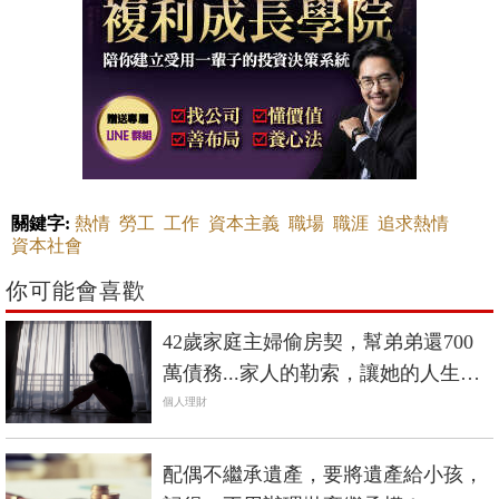
關鍵字:
熱情
勞工
工作
資本主義
職場
職涯
追求熱情
資本社會
你可能會喜歡
42歲家庭主婦偷房契，幫弟弟還700
萬債務...家人的勒索，讓她的人生宛
如恐怖故事
個人理財
配偶不繼承遺產，要將遺產給小孩，