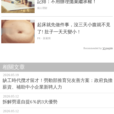
記得：不用辦理拋棄繼承權！
個人理財
PR
起床就先做件事，沒三天小腹就不見
了! 肚子一天天變小！
PR・新素簡
Recommended by
相關文章
2026.05.19
缺工時代攬才留才！勞動部推育兒友善方案：政府負擔
薪資、補助中小企業新聘人力
2026.05.12
拆解勞退自提6％的3大優勢
2026.05.12