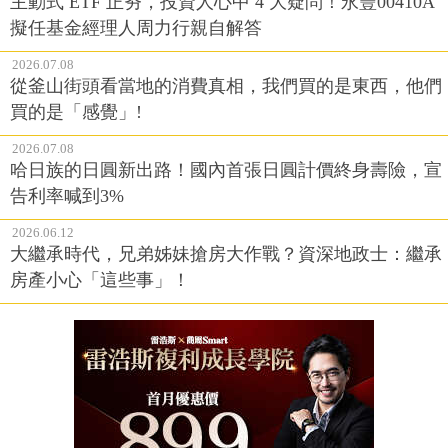
主動式 ETF 正夯，投資人心中 4 大疑問！永豐00410A
擬任基金經理人周力行親自解答
2026.07.08
從釜山街頭看當地的消費真相，我們買的是東西，他們
買的是「感覺」!
2026.07.08
哈日族的日圓新出路！國內首張日圓計價終身壽險，宣
告利率喊到3%
2026.06.12
大繼承時代，兄弟姊妹搶房大作戰？資深地政士：繼承
房產小心「這些事」！