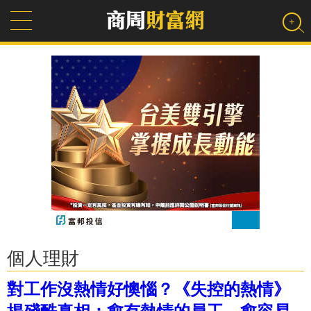
個人理財
對工作沒熱情好懊惱？《失控的熱情》