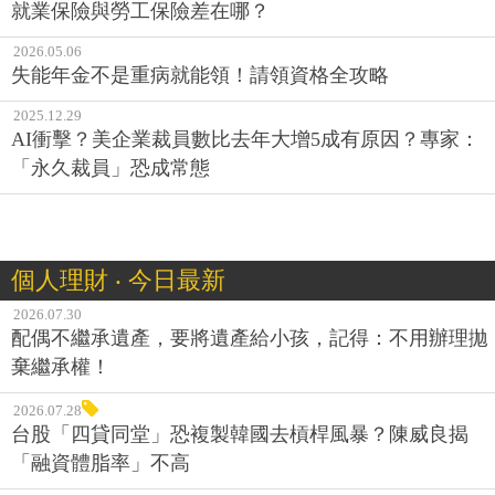
就業保險與勞工保險差在哪？
2026.05.06
失能年金不是重病就能領！請領資格全攻略
2025.12.29
AI衝擊？美企業裁員數比去年大增5成有原因？專家：
「永久裁員」恐成常態
個人理財 ‧ 今日最新
2026.07.30
配偶不繼承遺產，要將遺產給小孩，記得：不用辦理拋
棄繼承權！
2026.07.28
台股「四貸同堂」恐複製韓國去槓桿風暴？陳威良揭
「融資體脂率」不高