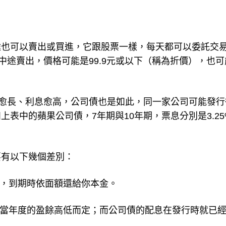
途也可以賣出或買進，它跟股票一樣，每天都可以委託交
中途賣出，價格可能是99.9元或以下（稱為折價），也可
間愈長、利息愈高，公司債也是如此，同一家公司可能發行
表中的蘋果公司債，7年期與10年期，票息分別是3.25
要有以下幾個差別：
日，到期時依面額還給你本金。
照當年度的盈餘高低而定；而公司債的配息在發行時就已