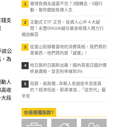
覺得負債永遠還不完？3個轉念、5個行
1
動，幫你擺脫負債人生
有錢支
主動式 ETF 正夯，投資人心中 4 大疑
2
違
問！永豐00410A擬任基金經理人周力行
親自解答
從釜山街頭看當地的消費真相，我們買的
3
予該公
是東西，他們買的是「感覺」!
高，為
哈日族的日圓新出路！國內首張日圓計價
4
終身壽險，宣告利率喊到3%
麗動人
低薪、高房價...年輕人愈過愈辛苦是真
5
用高收
的？經濟低迷、薪資凍漲...「這世代」最
辛苦
一大段
你是哪種族群?