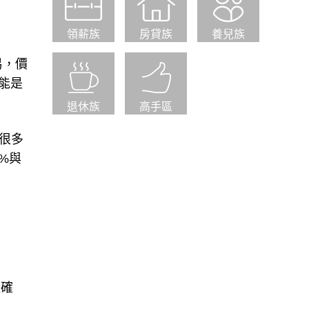
領薪族
房貸族
養兒族
易，價
能是
退休族
高手區
很多
%與
經確