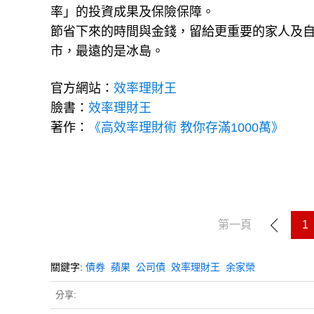
率」的投資成果及保險保障。
節省下來的時間與金錢，留給更重要的家人及自己
市，最遠的是冰島。
官方網站：
效率理財王
臉書：
效率理財王
著作：
《高效率理財術 教你存滿1000萬》
第一頁
1
關鍵字:
債券
蘋果
公司債
效率理財王
余家榮
分享: