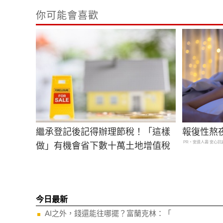
你可能會喜歡
繼承登記後記得辦理節稅！「這樣
報復性熬
PR・安達人壽 安心抗
做」有機會省下數十萬土地增值稅
今日最新
AI之外，錢還能往哪擺？富蘭克林：「