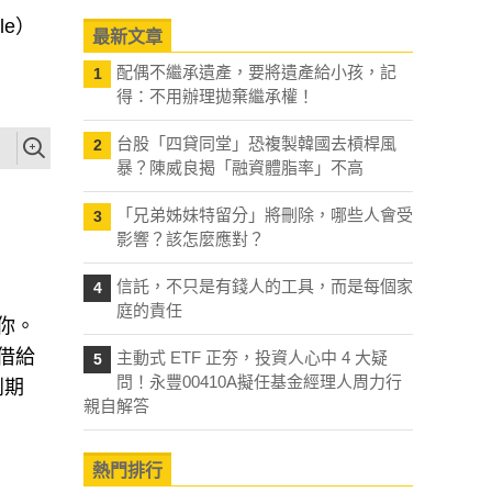
e）
最新文章
配偶不繼承遺產，要將遺產給小孩，記
1
得：不用辦理拋棄繼承權！
台股「四貸同堂」恐複製韓國去槓桿風
2
暴？陳威良揭「融資體脂率」不高
「兄弟姊妹特留分」將刪除，哪些人會受
3
影響？該怎麼應對？
信託，不只是有錢人的工具，而是每個家
4
庭的責任
你。
借給
主動式 ETF 正夯，投資人心中 4 大疑
5
問！永豐00410A擬任基金經理人周力行
到期
親自解答
熱門排行