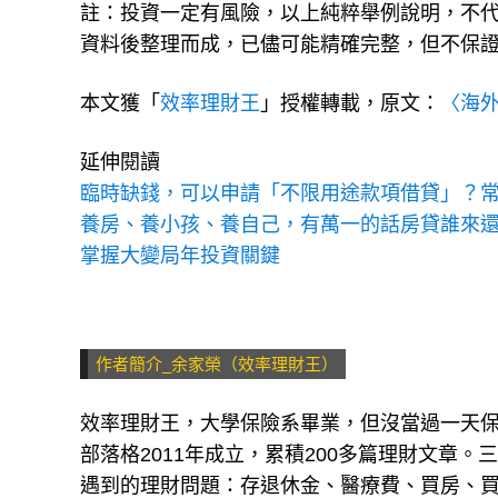
註：投資一定有風險，以上純粹舉例說明，不
資料後整理而成，已儘可能精確完整，但不保
本文獲「
效率理財王
」授權轉載，原文：
〈海
延伸閱讀
臨時缺錢，可以申請「不限用途款項借貸」？常
養房、養小孩、養自己，有萬一的話房貸誰來還
掌握大變局年投資關鍵
作者簡介_余家榮（效率理財王）
效率理財王，大學保險系畢業，但沒當過一天
部落格2011年成立，累積200多篇理財文章
遇到的理財問題：存退休金、醫療費、買房、