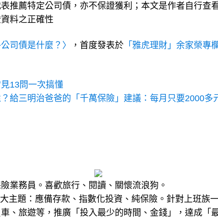
代表推薦特定公司債，亦不保證獲利；本文是作者自行查
證資料之正確性
外公司債是什麼？〉
，首度發表於
「雅虎理財」余家榮專
見13問一次搞懂
？給三明治爸爸的「千萬保險」建議：每月只要2000多
保險業務員。喜歡旅行、閱讀、關懷流浪狗。
。三大主題：應備存款、指數化投資、純保險。針對上班族
買車、旅遊等，推廣「投入最少的時間、金錢」，達成「