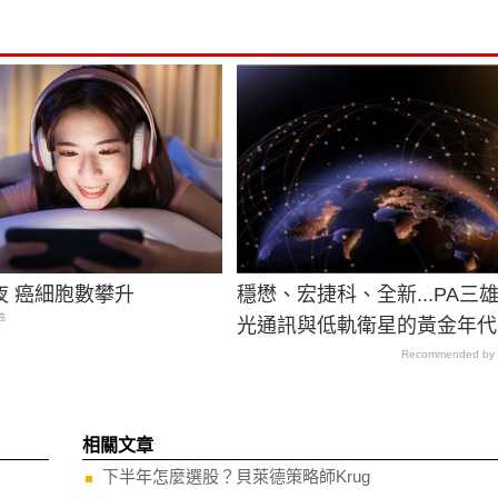
夜 癌細胞數攀升
穩懋、宏捷科、全新...PA三
癌
光通訊與低軌衛星的黃金年代
Recommended by
相關文章
下半年怎麼選股？貝萊德策略師Krug