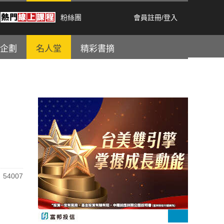
粉絲團
會員註冊
/
登入
企劃
名人堂
精彩書摘
54007